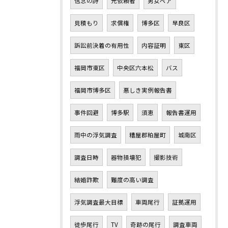
信念の詩
元依頼者
男女ペア
見積もり
求償権
博多区
早良区
訴訟前決着の有用性
内容証明
東区
福岡市東区
中央区六本松
バス
福岡市博多区
悪しき実例報告書
事件回避
博多駅
須恵
報告書運用
雨中の浮気調査
糟屋郡粕屋町
城南区
調査日時
器物損壊犯
撮影技術
結婚詐欺
難度の高い調査
浮気調査最大目標
車両尾行
証拠運用
徒歩尾行
TV
奇跡の尾行
調査車両