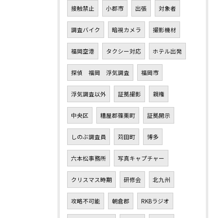
接触禁止
小郡市
出張
対象者
調査バイク
暗視カメラ
撮影機材
福岡空港
タクシー対応
ホテル出発
探偵 福岡 浮気調査
福岡市
浮気調査以外
証拠撮影
親権
中央区
糟屋郡篠栗町
証拠開示
しのぶ調査員
苅田町
博多
六本松事務所
写真キャプチャー
クリスマス時期
研修会
北九州
攻略不可能
朝倉郡
RKBラジオ