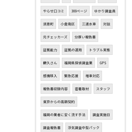
やらせ口コミ
300ページ
ゆかり調査員
須恵町
小倉南区
三連水車
対談
元チェッカーズ
分厚い報告書
証拠能力
証拠の運用
トラブル実態
鶴久さん
福岡県探偵調査業
GPS
感情移入
緊急応援
増車対応
報告書収録内容
密着取材
スタッフ
東京からの高額契約
福岡の業者に安く流す手法
調査実施日
調査報告書
浮気調査中型パック