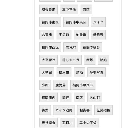
調査費用
車中不倫
西区
福岡市南区
福岡市中央区
バイク
古賀市
宇美町
粕屋町
筑紫野
福岡市西区
志免町
夜間の撮影
太宰府市
隠しカメラ
飯塚
結婚
大牟田
福津市
鳥栖
証拠写真
小郡
鹿児島
福岡市早良区
福岡市内
調停
南区
久山町
篠栗
バイク追尾
報告書
証拠把握
素行調査
那珂川
車中の不倫