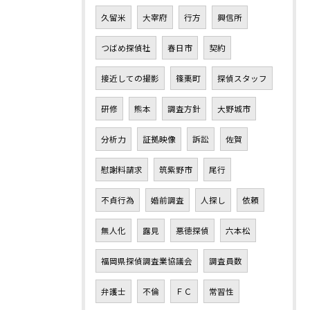
久留米
大宰府
行方
興信所
つばめ探偵社
春日市
契約
接近しての撮影
篠栗町
探偵スタッフ
研修
熊本
調査方針
大野城市
分析力
証拠映像
訴訟
佐賀
慰謝料請求
筑紫野市
尾行
不貞行為
婚前調査
人探し
依頼
無人化
露見
悪徳探偵
六本松
福岡県探偵調査業協議会
調査員数
弁護士
不倫
ＦＣ
常習性