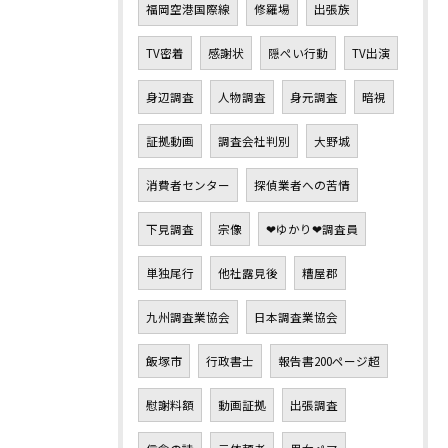
福岡空港国際線
修羅場
出張族
TV密着
感謝状
隠ぺい行動
TV出演
身辺調査
人物調査
身元調査
暗視
証拠動画
調査会社判別
大野城
消費者センター
探偵業者への苦情
下見調査
宗像
❤ゆかり❤調査員
単独尾行
他社露見後
糟屋郡
九州調査業協会
日本調査業協会
飯塚市
行政書士
報告書200ページ超
慰謝料額
動画証拠
出張調査