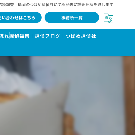
結婚調査｜福岡のつばめ探偵社にて極秘裏に詳細把握を致します
問い合わせはこちら
事務所一覧
流れ
探偵福岡｜探偵ブログ｜つばめ探偵社
告書で有名