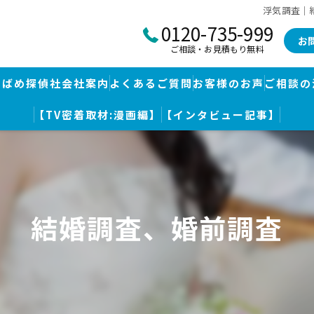
浮気調査｜
0120-735-999
お
ご相談・お見積もり無料
つばめ探偵社会社案内
よくあるご質問
お客様のお声
ご相談の
【TV密着取材:漫画編】
【インタビュー記事】
つばめ探偵社｜福岡市博多区福岡空港前本部
婚調査・身辺調査
つばめ探偵社 篠栗駅前事務所
探し
つばめ探偵社 赤坂大手門事務所
結婚調査、婚前調査
策
久留米つばめ探偵社｜西鉄久留米駅より徒歩圏内｜分厚い証拠満載報
査
査のための予備知識