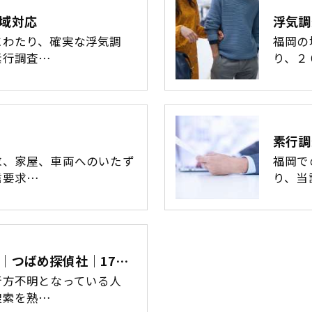
域対応
浮気調
にわたり、確実な浮気調
福岡の
素行調査…
り、２
素行調
求、家屋、車両へのいたず
福岡で
信要求…
り、当
福岡【人探し、行方調査】｜つばめ探偵社｜17年間全案件解明継続中
行方不明となっている人
捜索を熟…