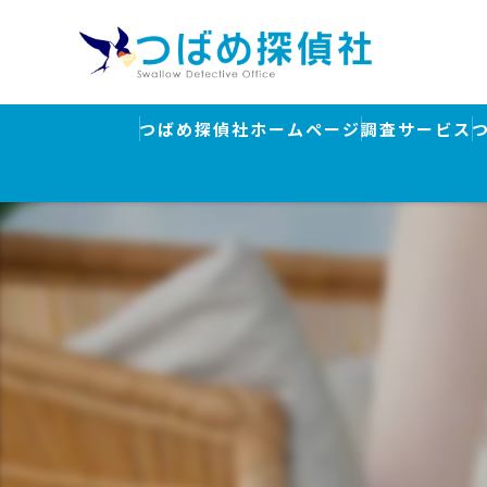
つばめ探偵社ホームページ
調査サービス
浮気調査
素行調査・結
行方調査・人
ストーカー対
盗聴器発見調
離婚・浮気調