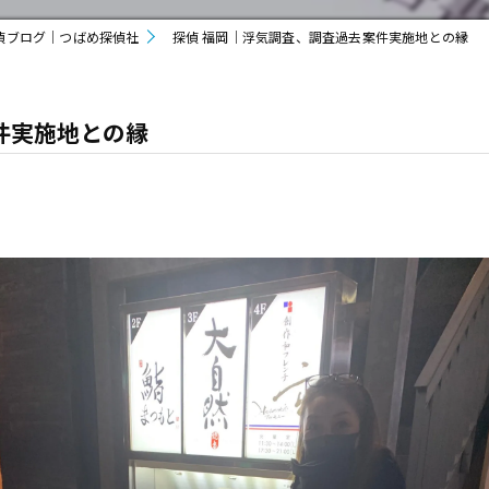
偵ブログ｜つばめ探偵社
探偵 福岡｜浮気調査、調査過去案件実施地との縁
件実施地との縁