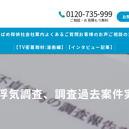
0120-735-999
お
ご相談・お見積もり無料
つばめ探偵社会社案内
よくあるご質問
お客様のお声
ご相談の
【TV密着取材:漫画編】
【インタビュー記事】
つばめ探偵社｜福岡市博多区福岡空港前本部
婚調査・身辺調査
つばめ探偵社 篠栗駅前事務所
探し
つばめ探偵社 赤坂大手門事務所
｜浮気調査、調査過去案件
策
久留米つばめ探偵社｜西鉄久留米駅より徒歩圏内｜分厚い証拠満載報
査
査のための予備知識