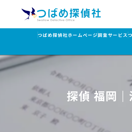
つばめ探偵社ホームページ
調査サービス
浮気調査
素行調査・結
行方調査・人
探偵 福岡
ストーカー対
盗聴器発見調
離婚・浮気調