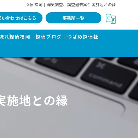
探偵 福岡｜浮気調査、調査過去案件実施地との縁
問い合わせはこちら
事務所一覧
流れ
探偵福岡｜探偵ブログ｜つばめ探偵社
実施地との縁
告書で有名