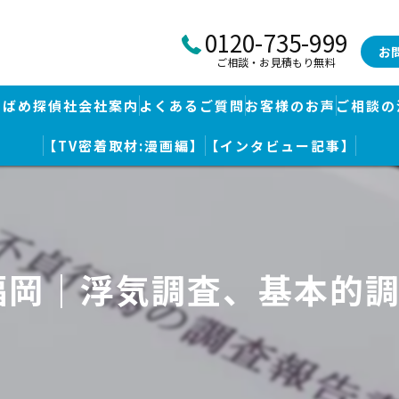
0120-735-999
お
ご相談・お見積もり無料
つばめ探偵社会社案内
よくあるご質問
お客様のお声
ご相談の
【TV密着取材:漫画編】
【インタビュー記事】
つばめ探偵社｜福岡市博多区福岡空港前本部
婚調査・身辺調査
つばめ探偵社 篠栗駅前事務所
探し
つばめ探偵社 赤坂大手門事務所
福岡｜浮気調査、基本的
策
久留米つばめ探偵社｜西鉄久留米駅より徒歩圏内｜分厚い証拠満載報
査
査のための予備知識