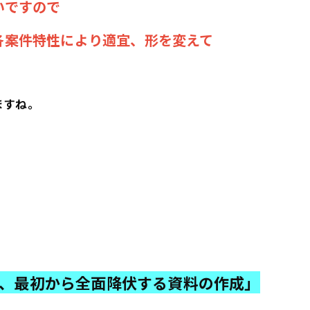
いですので
各案件特性により適宜、形を変えて
」
ますね。
、最初から全面降伏する資料の作成」