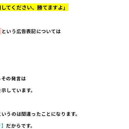
用してください、勝てますよ」
」
という広告表記については
らその発言は
を示しています。
というのは間違ったことになります。
き】
だからです。