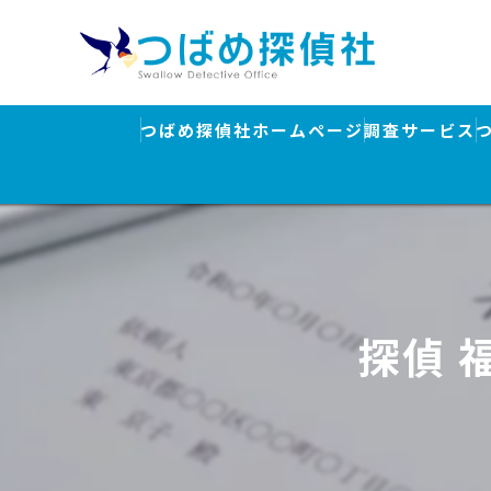
つばめ探偵社ホームページ
調査サービス
浮気調査
素行調査・結
行方調査・人
探偵 
ストーカー対
盗聴器発見調
離婚・浮気調