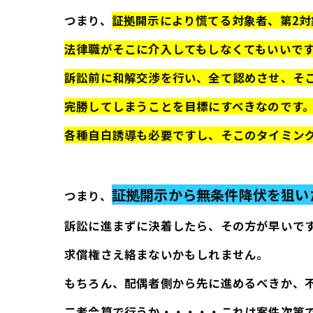
つまり、
証拠開示により慌てる対象者、第2対
法律職がそこに介入してもしなくてもいいで
訴訟前に和解交渉を行い、全て認めさせ、そ
完勝してしまうことを目標にすべきなのです
各種自白誘導も必要ですし、そこのタイミン
証拠開示から無条件降伏を狙い
つまり、
訴訟に進まずに決着したら、その方が早いで
求償権さえ絡まないかもしれません。
もちろん、配偶者側から先に進めるべきか、
二者合算で行うか・・・・・これは案件次第