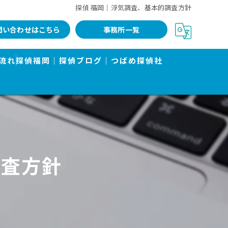
探偵 福岡｜浮気調査、基本的調査方針
問い合わせはこちら
事務所一覧
流れ
探偵福岡｜探偵ブログ｜つばめ探偵社
調査方針
告書で有名