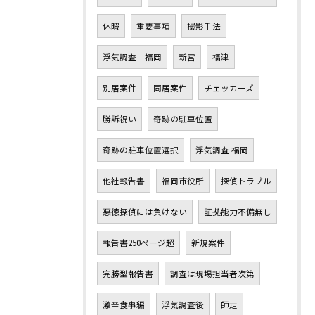
休暇
重要事項
撮影手法
浮気調査 福岡
新宮
福津
別居案件
同居案件
チェッカーズ
勝訴祝い
奇跡の駐車位置
奇跡の駐車位置選択
浮気調査 福岡
他社報告書
福岡市役所
探偵トラブル
悪徳探偵には負けない
証拠能力不備無し
報告書250ページ超
新規案件
完勝型報告書
調査は現場担当者次第
激辛食事編
浮気調査後
師走