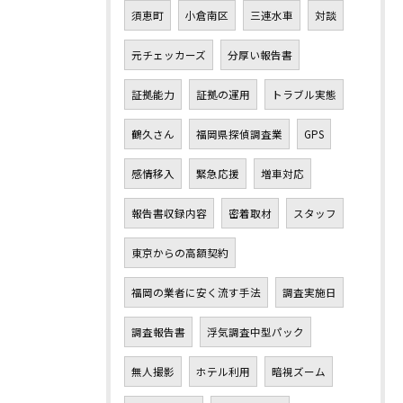
須恵町
小倉南区
三連水車
対談
元チェッカーズ
分厚い報告書
証拠能力
証拠の運用
トラブル実態
鶴久さん
福岡県探偵調査業
GPS
感情移入
緊急応援
増車対応
報告書収録内容
密着取材
スタッフ
東京からの高額契約
福岡の業者に安く流す手法
調査実施日
調査報告書
浮気調査中型パック
無人撮影
ホテル利用
暗視ズーム