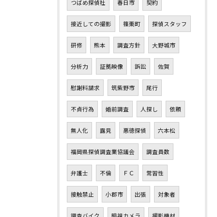
つばめ探偵社
春日市
契約
接近しての撮影
篠栗町
探偵スタッフ
研修
熊本
調査方針
大野城市
分析力
証拠映像
訴訟
佐賀
慰謝料請求
筑紫野市
尾行
不貞行為
婚前調査
人探し
依頼
無人化
露見
悪徳探偵
六本松
福岡県探偵調査業協議会
調査員数
弁護士
不倫
ＦＣ
常習性
接触禁止
小郡市
出張
対象者
調査バイク
暗視カメラ
撮影機材