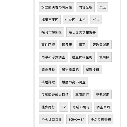
訴訟前決着の有用性
内容証明
東区
福岡市東区
中央区六本松
バス
福岡市博多区
悪しき実例報告書
事件回避
博多駅
須恵
報告書運用
雨中の浮気調査
糟屋郡粕屋町
城南区
調査日時
器物損壊犯
撮影技術
結婚詐欺
難度の高い調査
浮気調査最大目標
車両尾行
証拠運用
徒歩尾行
TV
奇跡の尾行
調査車両
やらせ口コミ
300ページ
ゆかり調査員