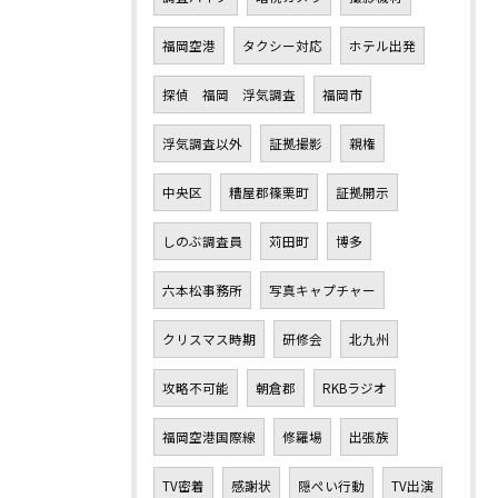
福岡空港
タクシー対応
ホテル出発
探偵 福岡 浮気調査
福岡市
浮気調査以外
証拠撮影
親権
中央区
糟屋郡篠栗町
証拠開示
しのぶ調査員
苅田町
博多
六本松事務所
写真キャプチャー
クリスマス時期
研修会
北九州
攻略不可能
朝倉郡
RKBラジオ
福岡空港国際線
修羅場
出張族
TV密着
感謝状
隠ぺい行動
TV出演