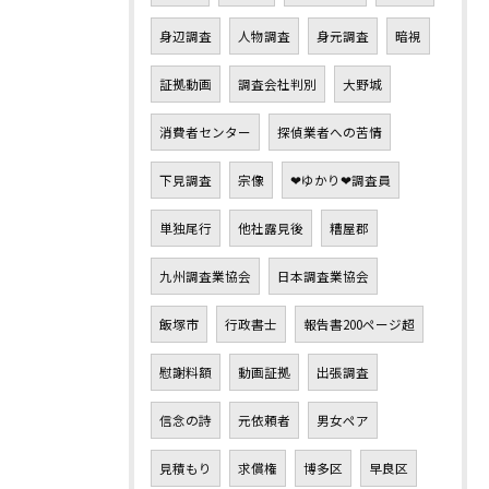
身辺調査
人物調査
身元調査
暗視
証拠動画
調査会社判別
大野城
消費者センター
探偵業者への苦情
下見調査
宗像
❤ゆかり❤調査員
単独尾行
他社露見後
糟屋郡
九州調査業協会
日本調査業協会
飯塚市
行政書士
報告書200ページ超
慰謝料額
動画証拠
出張調査
信念の詩
元依頼者
男女ペア
見積もり
求償権
博多区
早良区