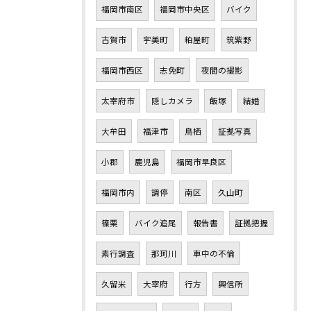
福岡市南区
福岡市中央区
バイク
古賀市
宇美町
粕屋町
筑紫野
福岡市西区
志免町
夜間の撮影
太宰府市
隠しカメラ
飯塚
結婚
大牟田
福津市
鳥栖
証拠写真
小郡
鹿児島
福岡市早良区
福岡市内
調停
南区
久山町
篠栗
バイク追尾
報告書
証拠把握
素行調査
那珂川
車中の不倫
久留米
大宰府
行方
興信所