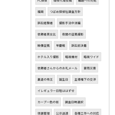
FC探偵
理枝代理投稿
難題への対処
福岡
つばめ探偵社調査方針
訴訟経験者
撮影手法中洲編
依頼者男女比
夜間の証拠撮影
映像証拠
早慶戦
訴訟前決着
ホテル入り撮影
暗視機材
暗視ワイド
依頼者さんからのお礼メール
豪雨災害
裏道の帝王
誕生日
主導権下の交渉
イレギュラー日程ははずせ
カープ一色の街
調査日時選択
体調管理
公示送達
各種工作への対応