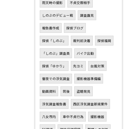
雨天時の撮影
不貞交際相手
しのぶのデビュー戦
調査露見
報告書作成
探偵ブログ
探偵「しのぶ」
裁判前決着
探偵福岡
「しのぶ」調査員
バイク出動
探偵「ゆかり」
先ヨミ
台風対策
徹夜での浮気調査
撮影機器準備編
動画資料
筑後
盗聴発見
浮気調査報告書
西区浮気調査新規案件
八女市内
車中不貞行為
撮影機器