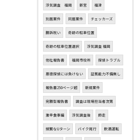
浮気調査 福岡
新宮
福津
別居案件
同居案件
チェッカーズ
勝訴祝い
奇跡の駐車位置
奇跡の駐車位置選択
浮気調査 福岡
他社報告書
福岡市役所
探偵トラブル
悪徳探偵には負けない
証拠能力不備無し
報告書250ページ超
新規案件
完勝型報告書
調査は現場担当者次第
激辛食事編
浮気調査後
師走
頻繁なUターン
バイク尾行
飲酒運転