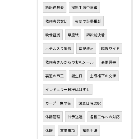
訴訟経験者
撮影手法中洲編
依頼者男女比
夜間の証拠撮影
映像証拠
早慶戦
訴訟前決着
ホテル入り撮影
暗視機材
暗視ワイド
依頼者さんからのお礼メール
豪雨災害
裏道の帝王
誕生日
主導権下の交渉
イレギュラー日程ははずせ
カープ一色の街
調査日時選択
体調管理
公示送達
各種工作への対応
休暇
重要事項
撮影手法