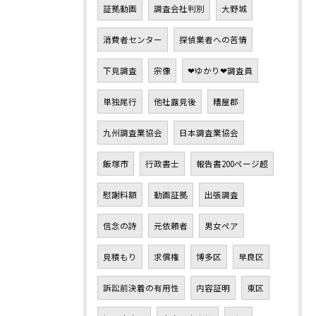
証拠動画
調査会社判別
大野城
消費者センター
探偵業者への苦情
下見調査
宗像
❤ゆかり❤調査員
単独尾行
他社露見後
糟屋郡
九州調査業協会
日本調査業協会
飯塚市
行政書士
報告書200ページ超
慰謝料額
動画証拠
出張調査
信念の詩
元依頼者
男女ペア
見積もり
求償権
博多区
早良区
訴訟前決着の有用性
内容証明
東区