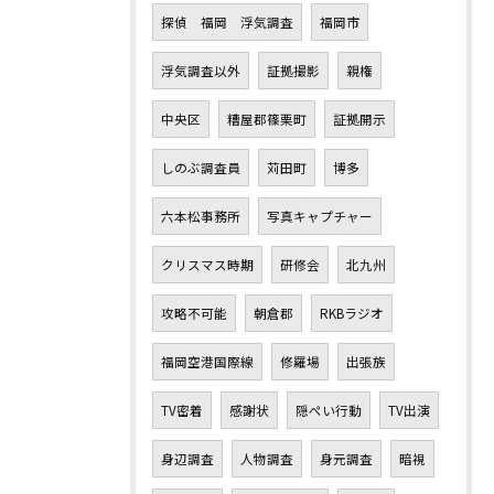
探偵 福岡 浮気調査
福岡市
浮気調査以外
証拠撮影
親権
中央区
糟屋郡篠栗町
証拠開示
しのぶ調査員
苅田町
博多
六本松事務所
写真キャプチャー
クリスマス時期
研修会
北九州
攻略不可能
朝倉郡
RKBラジオ
福岡空港国際線
修羅場
出張族
TV密着
感謝状
隠ぺい行動
TV出演
身辺調査
人物調査
身元調査
暗視