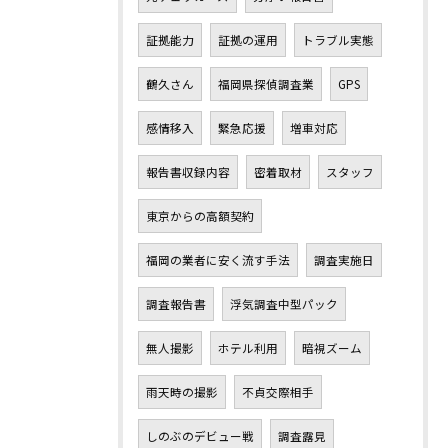
証拠能力
証拠の運用
トラブル実態
鶴久さん
福岡県探偵調査業
GPS
感情移入
緊急応援
増車対応
報告書収録内容
密着取材
スタッフ
東京からの高額契約
福岡の業者に安く流す手法
調査実施日
調査報告書
浮気調査中型パック
無人撮影
ホテル利用
暗視ズーム
雨天時の撮影
不貞交際相手
しのぶのデビュー戦
調査露見