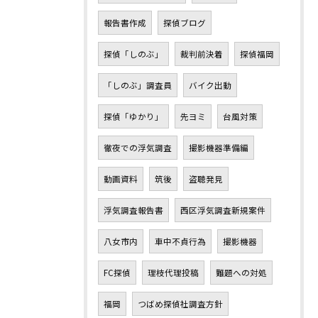
報告書作成
探偵ブログ
探偵「しのぶ」
裁判前決着
探偵福岡
「しのぶ」調査員
バイク出動
探偵「ゆかり」
先ヨミ
台風対策
徹夜での浮気調査
撮影機器準備編
動画資料
筑後
盗聴発見
浮気調査報告書
西区浮気調査新規案件
八女市内
車中不貞行為
撮影機器
FC探偵
理枝代理投稿
難題への対処
福岡
つばめ探偵社調査方針