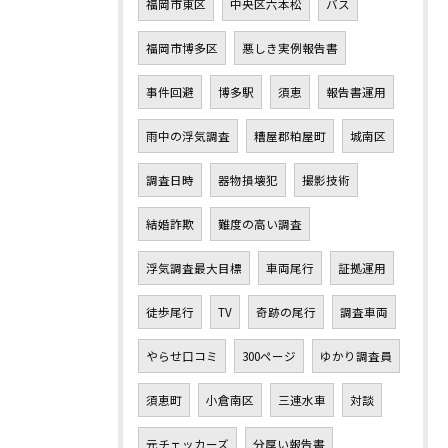
福岡市東区
中央区六本松
バス
福岡市博多区
悪しき実例報告書
事件回避
博多駅
須恵
報告書運用
雨中の浮気調査
糟屋郡粕屋町
城南区
調査日時
器物損壊犯
撮影技術
結婚詐欺
難度の高い調査
浮気調査最大目標
車両尾行
証拠運用
徒歩尾行
TV
奇跡の尾行
調査車両
やらせ口コミ
300ページ
ゆかり調査員
須恵町
小倉南区
三連水車
対談
元チェッカーズ
分厚い報告書