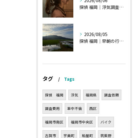
2026/08/06
探偵 福岡｜浮気調査の現場から・・・・チハルさん特集
2026/08/05
探偵 福岡｜早朝の行動調査、初見一発勝負のような・・・・
タグ
Tags
探偵 福岡
浮気
福岡県
調査依頼
調査費用
車中不倫
西区
福岡市南区
福岡市中央区
バイク
古賀市
宇美町
粕屋町
筑紫野