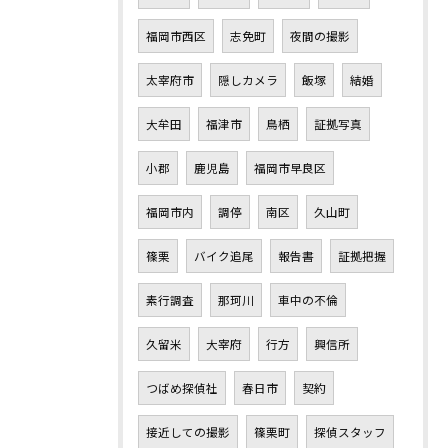
福岡市西区
志免町
夜間の撮影
太宰府市
隠しカメラ
飯塚
結婚
大牟田
福津市
鳥栖
証拠写真
小郡
鹿児島
福岡市早良区
福岡市内
調停
南区
久山町
篠栗
バイク追尾
報告書
証拠把握
素行調査
那珂川
車中の不倫
久留米
大宰府
行方
興信所
つばめ探偵社
春日市
契約
接近しての撮影
篠栗町
探偵スタッフ