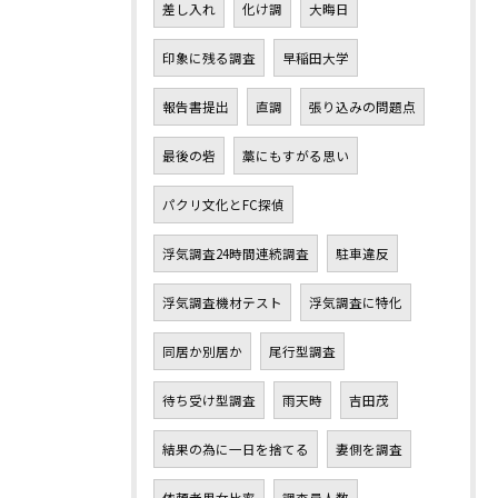
差し入れ
化け調
大晦日
印象に残る調査
早稲田大学
報告書提出
直調
張り込みの問題点
最後の砦
藁にもすがる思い
パクリ文化とFC探偵
浮気調査24時間連続調査
駐車違反
浮気調査機材テスト
浮気調査に特化
同居か別居か
尾行型調査
待ち受け型調査
雨天時
吉田茂
結果の為に一日を捨てる
妻側を調査
依頼者男女比率
調査員人数