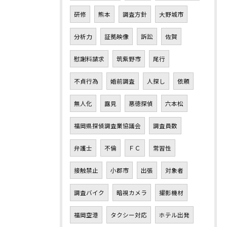
研修
熊本
調査方針
大野城市
分析力
証拠映像
訴訟
佐賀
慰謝料請求
筑紫野市
尾行
不貞行為
婚前調査
人探し
依頼
無人化
露見
悪徳探偵
六本松
福岡県探偵調査業協議会
調査員数
弁護士
不倫
ＦＣ
常習性
接触禁止
小郡市
出張
対象者
調査バイク
暗視カメラ
撮影機材
福岡空港
タクシー対応
ホテル出発