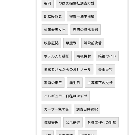
福岡
つばめ探偵社調査方針
訴訟経験者
撮影手法中洲編
依頼者男女比
夜間の証拠撮影
映像証拠
早慶戦
訴訟前決着
ホテル入り撮影
暗視機材
暗視ワイド
依頼者さんからのお礼メール
豪雨災害
裏道の帝王
誕生日
主導権下の交渉
イレギュラー日程ははずせ
カープ一色の街
調査日時選択
体調管理
公示送達
各種工作への対応