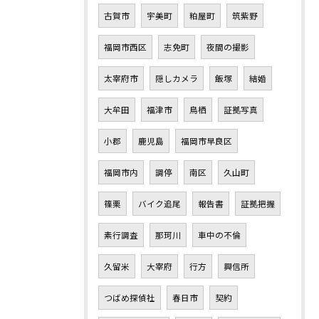
古賀市
宇美町
粕屋町
筑紫野
福岡市西区
志免町
夜間の撮影
太宰府市
隠しカメラ
飯塚
結婚
大牟田
福津市
鳥栖
証拠写真
小郡
鹿児島
福岡市早良区
福岡市内
調停
南区
久山町
篠栗
バイク追尾
報告書
証拠把握
素行調査
那珂川
車中の不倫
久留米
大宰府
行方
興信所
つばめ探偵社
春日市
契約