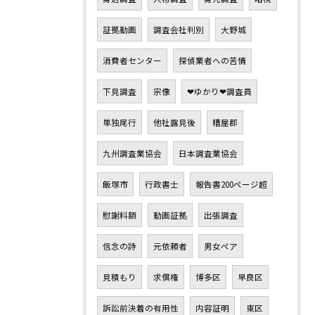
証拠動画
調査会社判別
大野城
消費者センター
探偵業者への苦情
下見調査
宗像
❤ゆかり❤調査員
単独尾行
他社露見後
糟屋郡
九州調査業協会
日本調査業協会
飯塚市
行政書士
報告書200ページ超
慰謝料額
動画証拠
出張調査
信念の詩
元依頼者
男女ペア
見積もり
求償権
博多区
早良区
訴訟前決着の有用性
内容証明
東区