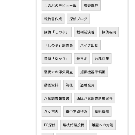
しのぶのデビュー戦
調査露見
報告書作成
探偵ブログ
探偵「しのぶ」
裁判前決着
探偵福岡
「しのぶ」調査員
バイク出動
探偵「ゆかり」
先ヨミ
台風対策
徹夜での浮気調査
撮影機器準備編
動画資料
筑後
盗聴発見
浮気調査報告書
西区浮気調査新規案件
八女市内
車中不貞行為
撮影機器
FC探偵
理枝代理投稿
難題への対処