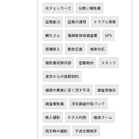
元チェッカーズ
分厚い報告書
証拠能力
証拠の運用
トラブル実態
鶴久さん
福岡県探偵調査業
GPS
感情移入
緊急応援
増車対応
報告書収録内容
密着取材
スタッフ
東京からの高額契約
福岡の業者に安く流す手法
調査実施日
調査報告書
浮気調査中型パック
無人撮影
ホテル利用
暗視ズーム
雨天時の撮影
不貞交際相手