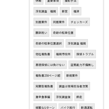
休暇
重要事項
撮影手法
浮気調査 福岡
新宮
福津
別居案件
同居案件
チェッカーズ
勝訴祝い
奇跡の駐車位置
奇跡の駐車位置選択
浮気調査 福岡
他社報告書
福岡市役所
探偵トラブル
悪徳探偵には負けない
証拠能力不備無し
報告書250ページ超
新規案件
完勝型報告書
調査は現場担当者次第
激辛食事編
浮気調査後
師走
頻繁なUターン
バイク尾行
飲酒運転