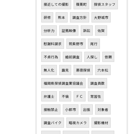
接近しての撮影
篠栗町
探偵スタッフ
研修
熊本
調査方針
大野城市
分析力
証拠映像
訴訟
佐賀
慰謝料請求
筑紫野市
尾行
不貞行為
婚前調査
人探し
依頼
無人化
露見
悪徳探偵
六本松
福岡県探偵調査業協議会
調査員数
弁護士
不倫
ＦＣ
常習性
接触禁止
小郡市
出張
対象者
調査バイク
暗視カメラ
撮影機材