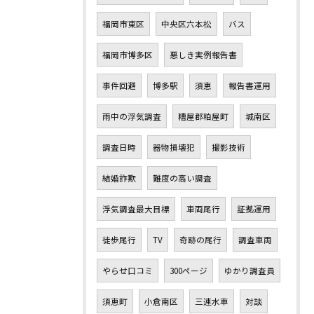
福岡市東区
中央区六本松
バス
福岡市博多区
悪しき実例報告書
事件回避
博多駅
須恵
報告書運用
雨中の浮気調査
糟屋郡粕屋町
城南区
調査日時
器物損壊犯
撮影技術
結婚詐欺
難度の高い調査
浮気調査最大目標
車両尾行
証拠運用
徒歩尾行
TV
奇跡の尾行
調査車両
やらせ口コミ
300ページ
ゆかり調査員
須恵町
小倉南区
三連水車
対談