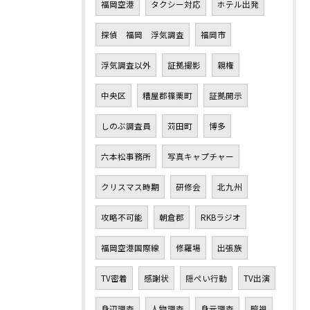
福岡空港
タクシー対応
ホテル出発
探偵 福岡 浮気調査
福岡市
浮気調査以外
証拠撮影
親権
中央区
糟屋郡篠栗町
証拠開示
しのぶ調査員
苅田町
博多
六本松事務所
写真キャプチャー
クリスマス時期
研修会
北九州
攻略不可能
朝倉郡
RKBラジオ
福岡空港国際線
修羅場
出張族
TV密着
感謝状
隠ぺい行動
TV出演
身辺調査
人物調査
身元調査
暗視