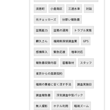
須恵町
小倉南区
三連水車
対談
元チェッカーズ
分厚い報告書
証拠能力
証拠の運用
トラブル実態
鶴久さん
福岡県探偵調査業
GPS
感情移入
緊急応援
増車対応
報告書収録内容
密着取材
スタッフ
東京からの高額契約
福岡の業者に安く流す手法
調査実施日
調査報告書
浮気調査中型パック
無人撮影
ホテル利用
暗視ズーム