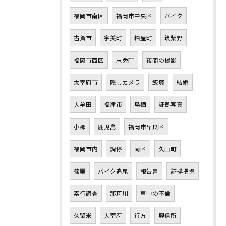
福岡市南区
福岡市中央区
バイク
古賀市
宇美町
粕屋町
筑紫野
福岡市西区
志免町
夜間の撮影
太宰府市
隠しカメラ
飯塚
結婚
大牟田
福津市
鳥栖
証拠写真
小郡
鹿児島
福岡市早良区
福岡市内
調停
南区
久山町
篠栗
バイク追尾
報告書
証拠把握
素行調査
那珂川
車中の不倫
久留米
大宰府
行方
興信所