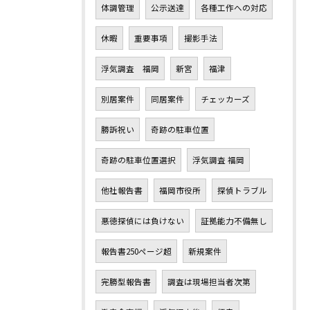
体調管理
公示送達
各種工作への対応
休暇
重要事項
撮影手法
浮気調査 福岡
新宮
福津
別居案件
同居案件
チェッカーズ
勝訴祝い
奇跡の駐車位置
奇跡の駐車位置選択
浮気調査 福岡
他社報告書
福岡市役所
探偵トラブル
悪徳探偵には負けない
証拠能力不備無し
報告書250ページ超
新規案件
完勝型報告書
調査は現場担当者次第