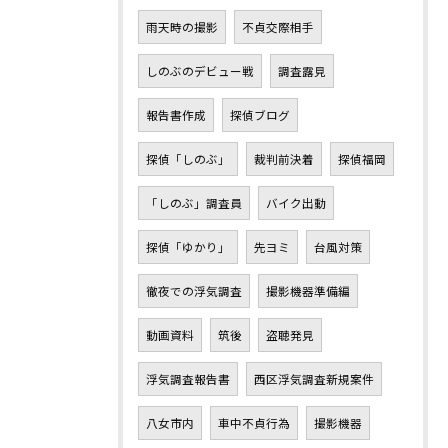
雨天時の撮影
不貞交際相手
しのぶのデビュー戦
調査露見
報告書作成
探偵ブログ
探偵「しのぶ」
裁判前決着
探偵福岡
「しのぶ」調査員
バイク出動
探偵「ゆかり」
先ヨミ
台風対策
徹夜での浮気調査
撮影機器準備編
動画資料
筑後
盗聴発見
浮気調査報告書
西区浮気調査新規案件
八女市内
車中不貞行為
撮影機器