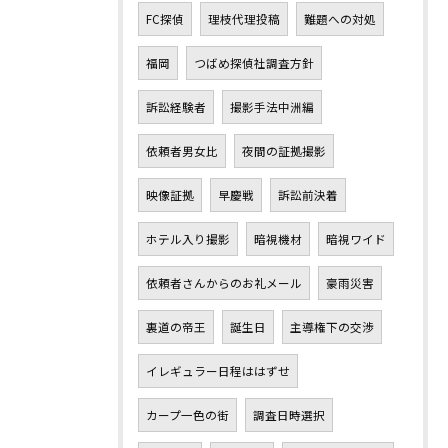
FC探偵
理枝代理投稿
難題への対処
福岡
つばめ探偵社調査方針
訴訟経験者
撮影手法中洲編
依頼者男女比
夜間の証拠撮影
映像証拠
早慶戦
訴訟前決着
ホテル入り撮影
暗視機材
暗視ワイド
依頼者さんからのお礼メール
豪雨災害
裏道の帝王
誕生日
主導権下の交渉
イレギュラー日程ははずせ
カープ一色の街
調査日時選択