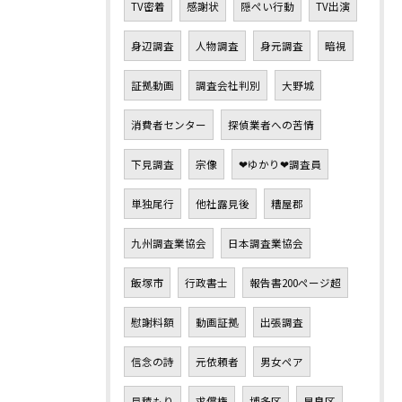
TV密着
感謝状
隠ぺい行動
TV出演
身辺調査
人物調査
身元調査
暗視
証拠動画
調査会社判別
大野城
消費者センター
探偵業者への苦情
下見調査
宗像
❤ゆかり❤調査員
単独尾行
他社露見後
糟屋郡
九州調査業協会
日本調査業協会
飯塚市
行政書士
報告書200ページ超
慰謝料額
動画証拠
出張調査
信念の詩
元依頼者
男女ペア
見積もり
求償権
博多区
早良区