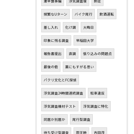
激辛食事編
浮気調査後
師走
頻繁なUターン
バイク尾行
飲酒運転
差し入れ
化け調
大晦日
印象に残る調査
早稲田大学
報告書提出
直調
張り込みの問題点
最後の砦
藁にもすがる思い
パクリ文化とFC探偵
浮気調査24時間連続調査
駐車違反
浮気調査機材テスト
浮気調査に特化
同居か別居か
尾行型調査
待ち受け型調査
雨天時
吉田茂