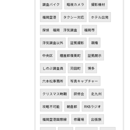
調査バイク
暗視カメラ
撮影機材
福岡空港
タクシー対応
ホテル出発
探偵 福岡 浮気調査
福岡市
浮気調査以外
証拠撮影
親権
中央区
糟屋郡篠栗町
証拠開示
しのぶ調査員
苅田町
博多
六本松事務所
写真キャプチャー
クリスマス時期
研修会
北九州
攻略不可能
朝倉郡
RKBラジオ
福岡空港国際線
修羅場
出張族