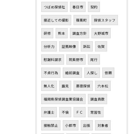
つばめ探偵社
春日市
契約
接近しての撮影
篠栗町
探偵スタッフ
研修
熊本
調査方針
大野城市
分析力
証拠映像
訴訟
佐賀
慰謝料請求
筑紫野市
尾行
不貞行為
婚前調査
人探し
依頼
無人化
露見
悪徳探偵
六本松
福岡県探偵調査業協議会
調査員数
弁護士
不倫
ＦＣ
常習性
接触禁止
小郡市
出張
対象者