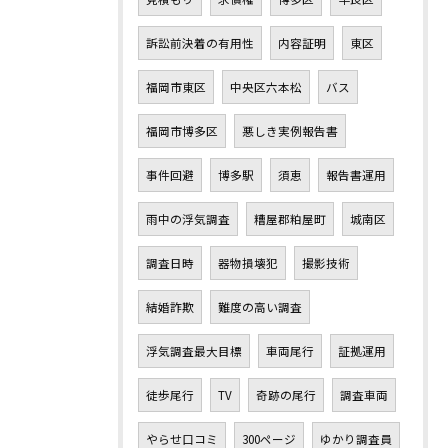
訴訟前決着の有用性
内容証明
東区
福岡市東区
中央区六本松
バス
福岡市博多区
悪しき実例報告書
事件回避
博多駅
須恵
報告書運用
雨中の浮気調査
糟屋郡粕屋町
城南区
調査日時
器物損壊犯
撮影技術
結婚詐欺
難度の高い調査
浮気調査最大目標
車両尾行
証拠運用
徒歩尾行
TV
奇跡の尾行
調査車両
やらせ口コミ
300ページ
ゆかり調査員