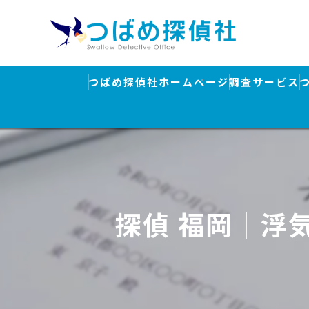
つばめ探偵社ホームページ
調査サービス
浮気調査
素行調査・結
行方調査・人
探偵 福岡｜浮
ストーカー対
盗聴器発見調
離婚・浮気調