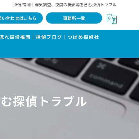
探偵 福岡｜浮気調査、夜間の撮影等を含む探偵トラブル
問い合わせはこちら
事務所一覧
流れ
探偵福岡｜探偵ブログ｜つばめ探偵社
含む探偵トラブル
告書で有名