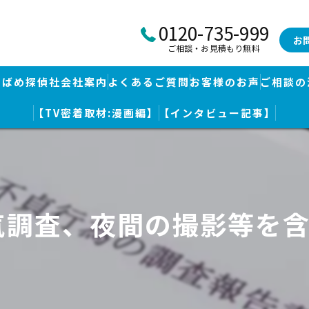
0120-735-999
お
ご相談・お見積もり無料
つばめ探偵社会社案内
よくあるご質問
お客様のお声
ご相談の
【TV密着取材:漫画編】
【インタビュー記事】
つばめ探偵社｜福岡市博多区福岡空港前本部
婚調査・身辺調査
つばめ探偵社 篠栗駅前事務所
探し
つばめ探偵社 赤坂大手門事務所
気調査、夜間の撮影等を
策
久留米つばめ探偵社｜西鉄久留米駅より徒歩圏内｜分厚い証拠満載報
査
査のための予備知識