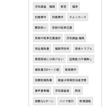
浮気調査 福岡
新宮
福津
別居案件
同居案件
チェッカーズ
勝訴祝い
奇跡の駐車位置
奇跡の駐車位置選択
浮気調査 福岡
他社報告書
福岡市役所
探偵トラブル
悪徳探偵には負けない
証拠能力不備無し
報告書250ページ超
新規案件
完勝型報告書
調査は現場担当者次第
激辛食事編
浮気調査後
師走
頻繁なUターン
バイク尾行
飲酒運転