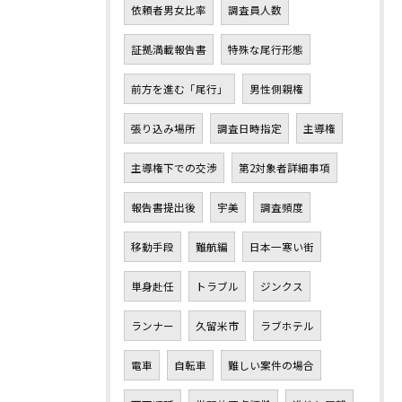
依頼者男女比率
調査員人数
証拠満載報告書
特殊な尾行形態
前方を進む「尾行」
男性側親権
張り込み場所
調査日時指定
主導権
主導権下での交渉
第2対象者詳細事項
報告書提出後
宇美
調査頻度
移動手段
難航編
日本一寒い街
単身赴任
トラブル
ジンクス
ランナー
久留米市
ラブホテル
電車
自転車
難しい案件の場合