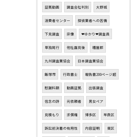
証拠動画
調査会社判別
大野城
消費者センター
探偵業者への苦情
下見調査
宗像
❤ゆかり❤調査員
単独尾行
他社露見後
糟屋郡
九州調査業協会
日本調査業協会
飯塚市
行政書士
報告書200ページ超
慰謝料額
動画証拠
出張調査
信念の詩
元依頼者
男女ペア
見積もり
求償権
博多区
早良区
訴訟前決着の有用性
内容証明
東区