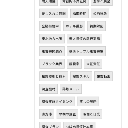
雨天順延
常習的不貞証拠
進捗と展望
差し入れに感謝
梅雨時期
公的扶助
全勝継続中
ホテル撮影
初期対応
東北地方出張
素人探偵の尾行実話
報告書問題点
探偵トラブル報告書編
ブラック業界
離職率
立証責任
撮影技術と機材
撮影スキル
報告動画
調査機材
詐欺メール
調査実施タイミング
癒しの場所
直方市
早朝の調査
映像と日光
調査プラン
つばめ探偵社本意