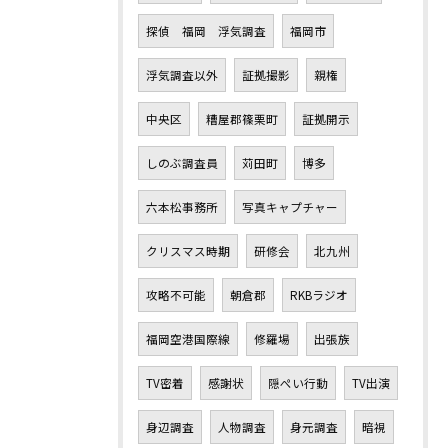
探偵 福岡 浮気調査
福岡市
浮気調査以外
証拠撮影
親権
中央区
糟屋郡篠栗町
証拠開示
しのぶ調査員
苅田町
博多
六本松事務所
写真キャプチャー
クリスマス時期
研修会
北九州
攻略不可能
朝倉郡
RKBラジオ
福岡空港国際線
修羅場
出張族
TV密着
感謝状
隠ぺい行動
TV出演
身辺調査
人物調査
身元調査
暗視