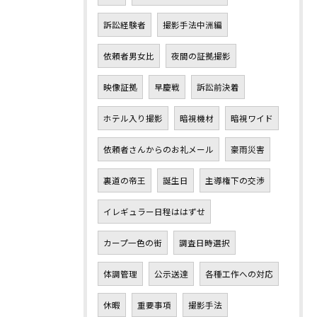
訴訟経験者
撮影手法中洲編
依頼者男女比
夜間の証拠撮影
映像証拠
早慶戦
訴訟前決着
ホテル入り撮影
暗視機材
暗視ワイド
依頼者さんからのお礼メール
豪雨災害
裏道の帝王
誕生日
主導権下の交渉
イレギュラー日程ははずせ
カープ一色の街
調査日時選択
体調管理
公示送達
各種工作への対応
休暇
重要事項
撮影手法