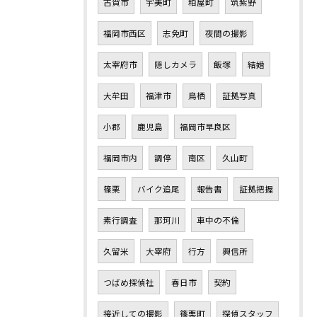
古賀市
宇美町
粕屋町
筑紫野
福岡市西区
志免町
夜間の撮影
太宰府市
隠しカメラ
飯塚
結婚
大牟田
福津市
鳥栖
証拠写真
小郡
鹿児島
福岡市早良区
福岡市内
調停
南区
久山町
篠栗
バイク追尾
報告書
証拠把握
素行調査
那珂川
車中の不倫
久留米
大宰府
行方
興信所
つばめ探偵社
春日市
契約
接近しての撮影
篠栗町
探偵スタッフ