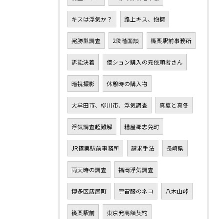
キスは浮気か？
路上キス、抱擁
完勝型調査
2段階面談
篠栗駅前事務所
訴訟決着
億ション購入の元依頼者さん
暗視撮影
休憩時の購入物
大牟田市、柳川市、浮気調査
真夏と真冬
浮気調査超難解
糟屋郡志免町
JR篠栗駅前事務所
請求手法
長崎県
雨天時の調査
福岡浮気調査
博多区店屋町
宇宙服のネコ
八木山峠
篠栗駅前
東京発高額契約