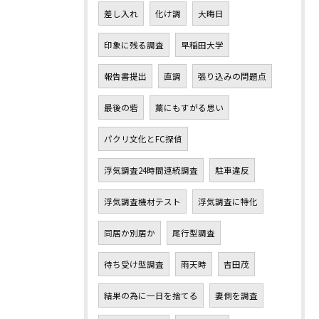
差し入れ
化け調
大晦日
印象に残る調査
早稲田大学
報告書提出
直調
張り込みの問題点
最後の砦
藁にもすがる思い
パクリ文化とFC探偵
浮気調査24時間連続調査
駐車違反
浮気調査機材テスト
浮気調査に特化
同居か別居か
尾行型調査
待ち受け型調査
雨天時
吉田茂
結果の為に一日を捨てる
妻側を調査