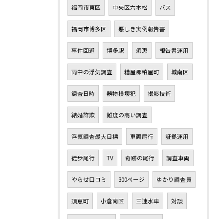
福岡市東区
中央区六本松
バス
福岡市博多区
悪しき実例報告書
事件回避
博多駅
須恵
報告書運用
雨中の浮気調査
糟屋郡粕屋町
城南区
調査日時
器物損壊犯
撮影技術
結婚詐欺
難度の高い調査
浮気調査最大目標
車両尾行
証拠運用
徒歩尾行
TV
奇跡の尾行
調査車両
やらせ口コミ
300ページ
ゆかり調査員
須恵町
小倉南区
三連水車
対談