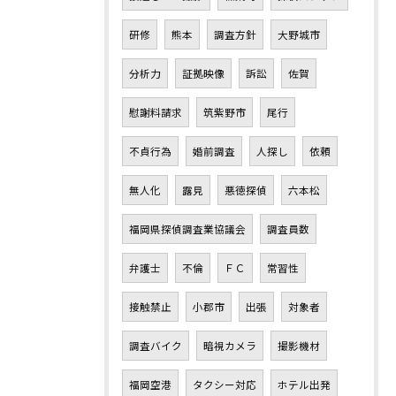
研修
熊本
調査方針
大野城市
分析力
証拠映像
訴訟
佐賀
慰謝料請求
筑紫野市
尾行
不貞行為
婚前調査
人探し
依頼
無人化
露見
悪徳探偵
六本松
福岡県探偵調査業協議会
調査員数
弁護士
不倫
ＦＣ
常習性
接触禁止
小郡市
出張
対象者
調査バイク
暗視カメラ
撮影機材
福岡空港
タクシー対応
ホテル出発