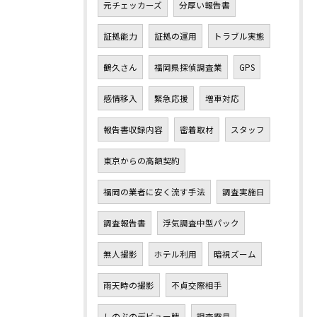
元チェッカーズ
分厚い報告書
証拠能力
証拠の運用
トラブル実態
鶴久さん
福岡県探偵調査業
GPS
感情移入
緊急応援
増車対応
報告書収録内容
密着取材
スタッフ
東京からの高額契約
福岡の業者に安く流す手法
調査実施日
調査報告書
浮気調査中型パック
無人撮影
ホテル利用
暗視ズーム
雨天時の撮影
不貞交際相手
しのぶのデビュー戦
調査露見