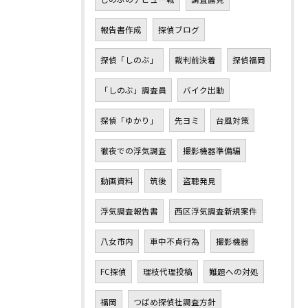
報告書作成
探偵ブログ
探偵「しのぶ」
裁判前決着
探偵福岡
「しのぶ」調査員
バイク出動
探偵「ゆかり」
先ヨミ
台風対策
徹夜での浮気調査
撮影機器準備編
動画資料
筑後
盗聴発見
浮気調査報告書
西区浮気調査新規案件
八女市内
車中不貞行為
撮影機器
FC探偵
理枝代理投稿
難題への対処
福岡
つばめ探偵社調査方針