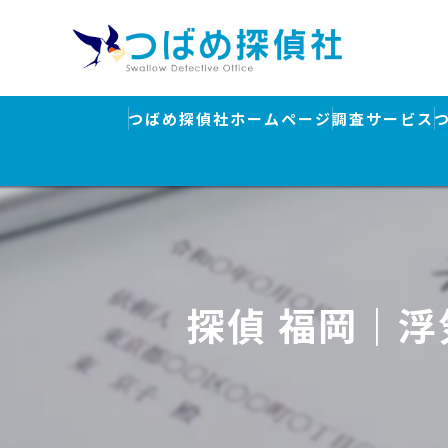
つばめ探偵社ホームページ
調査サービス
浮気調査
素行調査・結
行方調査・人
探偵 福岡｜
ストーカー対
盗聴器発見調
離婚・浮気調