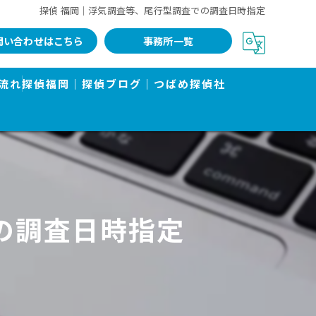
探偵 福岡｜浮気調査等、尾行型調査での調査日時指定
問い合わせはこちら
事務所一覧
流れ
探偵福岡｜探偵ブログ｜つばめ探偵社
の調査日時指定
告書で有名