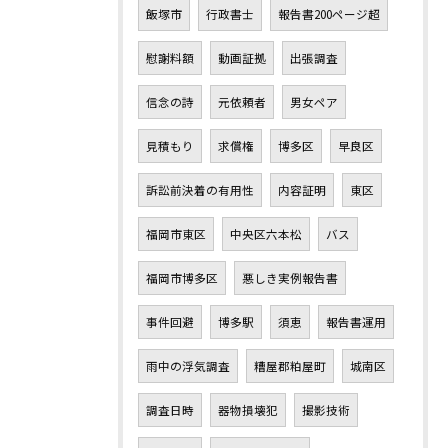
飯塚市
行政書士
報告書200ページ超
慰謝料額
動画証拠
出張調査
信念の詩
元依頼者
男女ペア
見積もり
求償権
博多区
早良区
訴訟前決着の有用性
内容証明
東区
福岡市東区
中央区六本松
バス
福岡市博多区
悪しき実例報告書
事件回避
博多駅
須恵
報告書運用
雨中の浮気調査
糟屋郡粕屋町
城南区
調査日時
器物損壊犯
撮影技術