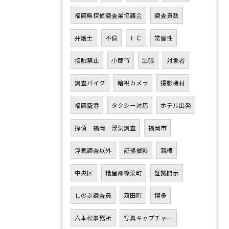
福岡県探偵調査業協議会
調査員数
弁護士
不倫
ＦＣ
常習性
接触禁止
小郡市
出張
対象者
調査バイク
暗視カメラ
撮影機材
福岡空港
タクシー対応
ホテル出発
探偵 福岡 浮気調査
福岡市
浮気調査以外
証拠撮影
親権
中央区
糟屋郡篠栗町
証拠開示
しのぶ調査員
苅田町
博多
六本松事務所
写真キャプチャー