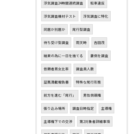
浮気調査24時間連続調査
駐車違反
浮気調査機材テスト
浮気調査に特化
同居か別居か
尾行型調査
待ち受け型調査
雨天時
吉田茂
結果の為に一日を捨てる
妻側を調査
依頼者男女比率
調査員人数
証拠満載報告書
特殊な尾行形態
前方を進む「尾行」
男性側親権
張り込み場所
調査日時指定
主導権
主導権下での交渉
第2対象者詳細事項