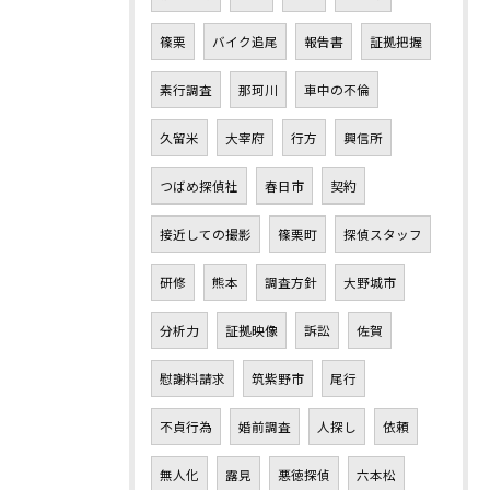
篠栗
バイク追尾
報告書
証拠把握
素行調査
那珂川
車中の不倫
久留米
大宰府
行方
興信所
つばめ探偵社
春日市
契約
接近しての撮影
篠栗町
探偵スタッフ
研修
熊本
調査方針
大野城市
分析力
証拠映像
訴訟
佐賀
慰謝料請求
筑紫野市
尾行
不貞行為
婚前調査
人探し
依頼
無人化
露見
悪徳探偵
六本松