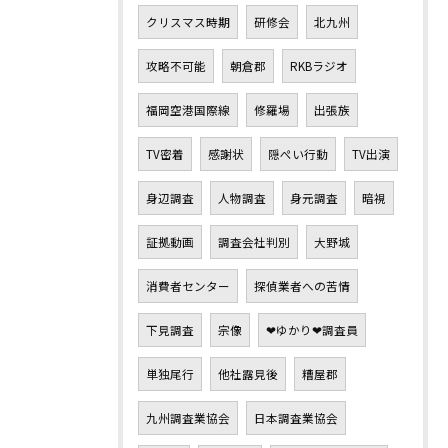
クリスマス時期
研修会
北九州
攻略不可能
朝倉郡
RKBラジオ
福岡空港国際線
修羅場
出張族
TV密着
感謝状
隠ぺい行動
TV出演
身辺調査
人物調査
身元調査
暗視
証拠動画
調査会社判別
大野城
消費者センター
探偵業者への苦情
下見調査
宗像
❤ゆかり❤調査員
単独尾行
他社露見後
糟屋郡
九州調査業協会
日本調査業協会