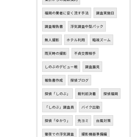
福岡の業者に安く流す手法
調査実施日
調査報告書
浮気調査中型パック
無人撮影
ホテル利用
暗視ズーム
雨天時の撮影
不貞交際相手
しのぶのデビュー戦
調査露見
報告書作成
探偵ブログ
探偵「しのぶ」
裁判前決着
探偵福岡
「しのぶ」調査員
バイク出動
探偵「ゆかり」
先ヨミ
台風対策
徹夜での浮気調査
撮影機器準備編