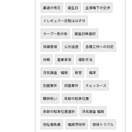
裏道の帝王
誕生日
主導権下の交渉
イレギュラー日程ははずせ
カープ一色の街
調査日時選択
体調管理
公示送達
各種工作への対応
休暇
重要事項
撮影手法
浮気調査 福岡
新宮
福津
別居案件
同居案件
チェッカーズ
勝訴祝い
奇跡の駐車位置
奇跡の駐車位置選択
浮気調査 福岡
他社報告書
福岡市役所
探偵トラブル