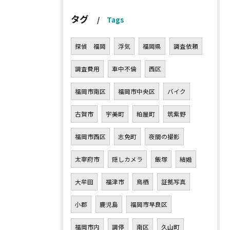
タグ
Tags
探偵 福岡
浮気
福岡県
調査依頼
調査費用
車中不倫
西区
福岡市南区
福岡市中央区
バイク
古賀市
宇美町
粕屋町
筑紫野
福岡市西区
志免町
夜間の撮影
太宰府市
隠しカメラ
飯塚
結婚
大牟田
福津市
鳥栖
証拠写真
小郡
鹿児島
福岡市早良区
福岡市内
調停
南区
久山町