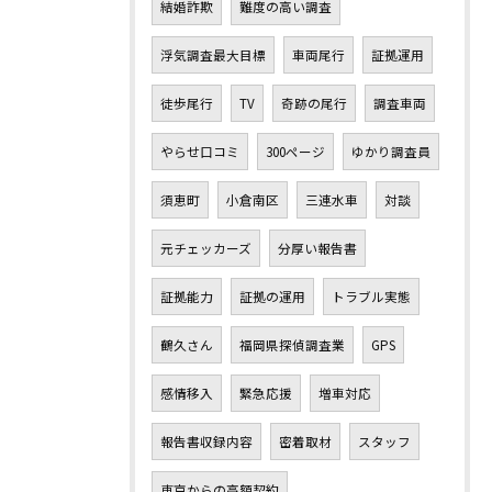
結婚詐欺
難度の高い調査
浮気調査最大目標
車両尾行
証拠運用
徒歩尾行
TV
奇跡の尾行
調査車両
やらせ口コミ
300ページ
ゆかり調査員
須恵町
小倉南区
三連水車
対談
元チェッカーズ
分厚い報告書
証拠能力
証拠の運用
トラブル実態
鶴久さん
福岡県探偵調査業
GPS
感情移入
緊急応援
増車対応
報告書収録内容
密着取材
スタッフ
東京からの高額契約