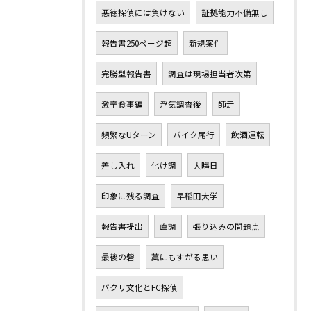
悪徳探偵には負けない
証拠能力不備無し
報告書250ページ超
新規案件
完勝型報告書
調査は現場担当者次第
激辛食事編
浮気調査後
師走
頻繁なUターン
バイク尾行
飲酒運転
差し入れ
化け調
大晦日
印象に残る調査
早稲田大学
報告書提出
直調
張り込みの問題点
最後の砦
藁にもすがる思い
パクリ文化とFC探偵