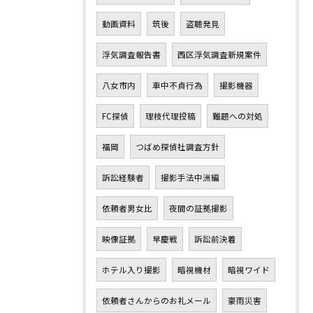
動画資料
筑後
盗聴発見
浮気調査報告書
西区浮気調査新規案件
八女市内
車中不貞行為
撮影機器
FC探偵
理枝代理投稿
難題への対処
福岡
つばめ探偵社調査方針
訴訟経験者
撮影手法中洲編
依頼者男女比
夜間の証拠撮影
映像証拠
早慶戦
訴訟前決着
ホテル入り撮影
暗視機材
暗視ワイド
依頼者さんからのお礼メール
豪雨災害