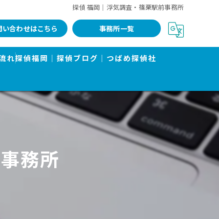
探偵 福岡｜浮気調査・篠栗駅前事務所
問い合わせはこちら
事務所一覧
流れ
探偵福岡｜探偵ブログ｜つばめ探偵社
前事務所
告書で有名