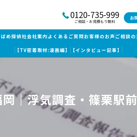
0120-735-999
お
ご相談・お見積もり無料
つばめ探偵社会社案内
よくあるご質問
お客様のお声
ご相談の
【TV密着取材:漫画編】
【インタビュー記事】
つばめ探偵社｜福岡市博多区福岡空港前本部
婚調査・身辺調査
つばめ探偵社 篠栗駅前事務所
探し
つばめ探偵社 赤坂大手門事務所
福岡｜浮気調査・篠栗駅
策
久留米つばめ探偵社｜西鉄久留米駅より徒歩圏内｜分厚い証拠満載報
査
査のための予備知識