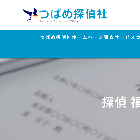
つばめ探偵社ホームページ
調査サービス
浮気調査
素行調査・結
行方調査・人
探偵 
ストーカー対
盗聴器発見調
離婚・浮気調