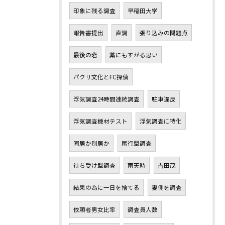
印象に残る調査
早稲田大学
報告書提出
直調
張り込みの問題点
最後の砦
藁にもすがる思い
パクリ文化とFC探偵
浮気調査24時間連続調査
駐車違反
浮気調査機材テスト
浮気調査に特化
同居か別居か
尾行型調査
待ち受け型調査
雨天時
吉田茂
結果の為に一日を捨てる
妻側を調査
依頼者男女比率
調査員人数