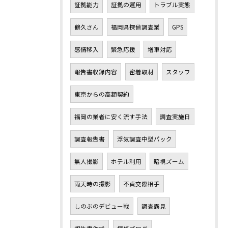
証拠能力
証拠の運用
トラブル実態
鶴久さん
福岡県探偵調査業
GPS
感情移入
緊急応援
増車対応
報告書収録内容
密着取材
スタッフ
東京からの高額契約
福岡の業者に安く流す手法
調査実施日
調査報告書
浮気調査中型パック
無人撮影
ホテル利用
暗視ズーム
雨天時の撮影
不貞交際相手
しのぶのデビュー戦
調査露見