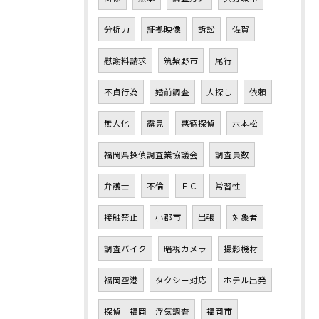
分析力
証拠映像
訴訟
佐賀
慰謝料請求
筑紫野市
尾行
不貞行為
婚前調査
人探し
依頼
無人化
露見
悪徳探偵
六本松
福岡県探偵調査業協議会
調査員数
弁護士
不倫
ＦＣ
常習性
接触禁止
小郡市
出張
対象者
調査バイク
暗視カメラ
撮影機材
福岡空港
タクシー対応
ホテル出発
探偵 福岡 浮気調査
福岡市