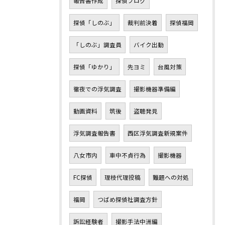
報告書作成
探偵ブログ
探偵「しのぶ」
裁判前決着
探偵福岡
「しのぶ」調査員
バイク出動
探偵「ゆかり」
先ヨミ
台風対策
徹夜での浮気調査
撮影機器準備編
動画資料
筑後
盗聴発見
浮気調査報告書
西区浮気調査新規案件
八女市内
車中不貞行為
撮影機器
FC探偵
理枝代理投稿
難題への対処
福岡
つばめ探偵社調査方針
訴訟経験者
撮影手法中洲編