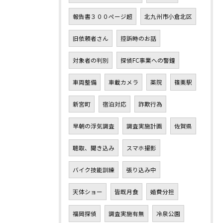
報告書３００ページ超
北九州市小倉北区
旧依頼者さん
控訴時のお話
対象者の判別
探偵FC事業への警鐘
車両整備
車載カメラ
薬院
篠栗駅
新宮町
宿泊対応
詐欺行為
早朝の浮気調査
調査実施計画
佐賀県
聴取、聞き込み
スマホ撮影
バイク技能訓練
張り込み中
天体ショー
皆既月食
婚費分担
福岡探偵
調査実施有無
冷泉公園