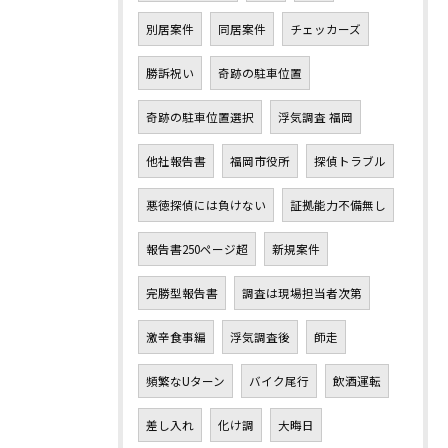
別居案件
同居案件
チェッカーズ
勝訴祝い
奇跡の駐車位置
奇跡の駐車位置選択
浮気調査 福岡
他社報告書
福岡市役所
探偵トラブル
悪徳探偵には負けない
証拠能力不備無し
報告書250ページ超
新規案件
完勝型報告書
調査は現場担当者次第
激辛食事編
浮気調査後
師走
頻繁なUターン
バイク尾行
飲酒運転
差し入れ
化け調
大晦日