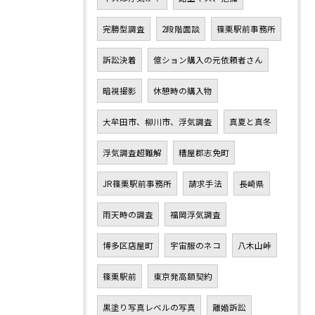
完勝型調査
2段階面談
篠栗駅前事務所
訴訟決着
億ション購入の元依頼者さん
暗視撮影
休憩時の購入物
大牟田市、柳川市、浮気調査
真夏と真冬
浮気調査超難解
糟屋郡志免町
JR篠栗駅前事務所
請求手法
長崎県
雨天時の調査
福岡浮気調査
博多区店屋町
宇宙服のネコ
八木山峠
篠栗駅前
東京発高額契約
黒塗り写真レベルの写真
離婚訴訟