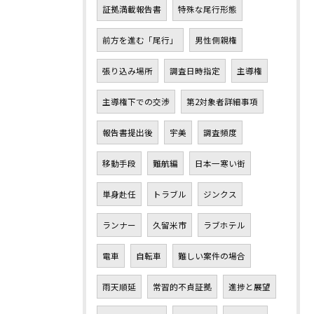
証拠満載報告書
特殊な尾行形態
前方を進む「尾行」
男性側親権
張り込み場所
調査日時指定
主導権
主導権下での交渉
第2対象者詳細事項
報告書提出後
宇美
調査頻度
移動手段
難航編
日本一寒い街
単身赴任
トラブル
ジンクス
ランナー
久留米市
ラブホテル
電車
自転車
難しい案件の場合
雨天順延
常習的不貞証拠
進捗と展望