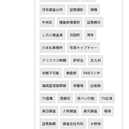
浮気調査以外
証拠撮影
親権
中央区
糟屋郡篠栗町
証拠開示
しのぶ調査員
苅田町
博多
六本松事務所
写真キャプチャー
クリスマス時期
研修会
北九州
攻略不可能
朝倉郡
RKBラジオ
福岡空港国際線
修羅場
出張族
TV密着
感謝状
隠ぺい行動
TV出演
身辺調査
人物調査
身元調査
暗視
証拠動画
調査会社判別
大野城