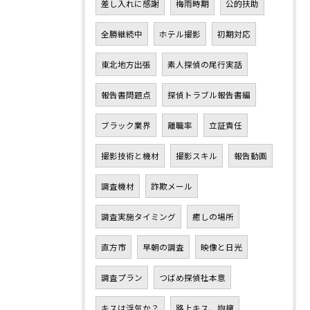
差し入れに感謝
梅雨時期
公的扶助
全勝継続中
ホテル撮影
初期対応
東北地方出張
素人探偵の尾行実話
報告書問題点
探偵トラブル報告書編
ブラック業界
離職率
立証責任
撮影技術と機材
撮影スキル
報告動画
調査機材
詐欺メール
調査実施タイミング
癒しの場所
直方市
早朝の調査
映像と日光
調査プラン
つばめ探偵社本意
キスは浮気か？
路上キス、抱擁