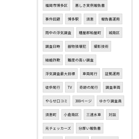
福岡市博多区
悪しき実例報告書
事件回避
博多駅
須恵
報告書運用
雨中の浮気調査
糟屋郡粕屋町
城南区
調査日時
器物損壊犯
撮影技術
結婚詐欺
難度の高い調査
浮気調査最大目標
車両尾行
証拠運用
徒歩尾行
TV
奇跡の尾行
調査車両
やらせ口コミ
300ページ
ゆかり調査員
須恵町
小倉南区
三連水車
対談
元チェッカーズ
分厚い報告書