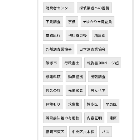
消費者センター
探偵業者への苦情
下見調査
宗像
❤ゆかり❤調査員
単独尾行
他社露見後
糟屋郡
九州調査業協会
日本調査業協会
飯塚市
行政書士
報告書200ページ超
慰謝料額
動画証拠
出張調査
信念の詩
元依頼者
男女ペア
見積もり
求償権
博多区
早良区
訴訟前決着の有用性
内容証明
東区
福岡市東区
中央区六本松
バス