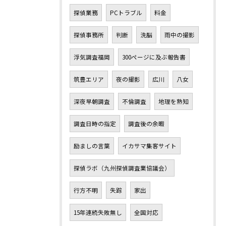
探偵業務
PCトラブル
料金
探偵事務所
判断
洗脳
雨中の撮影
浮気調査福岡
300ページに及ぶ報告書
筑豊エリア
夜の撮影
広川
八女
深夜早朝調査
不倫調査
地理を熟知
調査日時の指定
調査後の余暇
励ましの言葉
イカサマ集客サイト
探偵ラボ（九州探偵調査業協議会）
行方不明
失踪
家出
15年連続失敗無し
全国対応