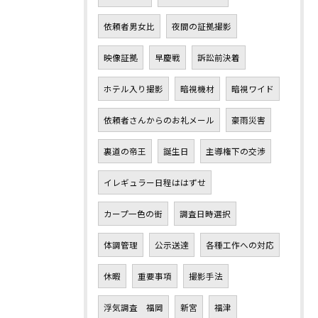
依頼者男女比
夜間の証拠撮影
映像証拠
早慶戦
訴訟前決着
ホテル入り撮影
暗視機材
暗視ワイド
依頼者さんからのお礼メール
豪雨災害
裏道の帝王
誕生日
主導権下の交渉
イレギュラー日程ははずせ
カープ一色の街
調査日時選択
体調管理
公示送達
各種工作への対応
休暇
重要事項
撮影手法
浮気調査 福岡
新宮
福津