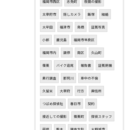
福岡市西区
志免町
夜間の撮影
太宰府市
隠しカメラ
飯塚
結婚
大牟田
福津市
鳥栖
証拠写真
小郡
鹿児島
福岡市早良区
福岡市内
調停
南区
久山町
篠栗
バイク追尾
報告書
証拠把握
素行調査
那珂川
車中の不倫
久留米
大宰府
行方
興信所
つばめ探偵社
春日市
契約
接近しての撮影
篠栗町
探偵スタッフ
研修
熊本
調査方針
大野城市