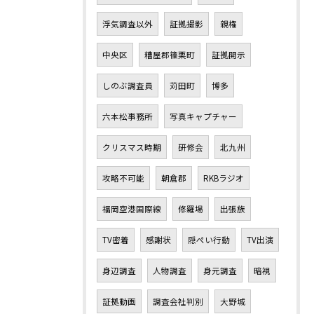
浮気調査以外
証拠撮影
親権
中央区
糟屋郡篠栗町
証拠開示
しのぶ調査員
苅田町
博多
六本松事務所
写真キャプチャー
クリスマス時期
研修会
北九州
攻略不可能
朝倉郡
RKBラジオ
福岡空港国際線
修羅場
出張族
TV密着
感謝状
隠ぺい行動
TV出演
身辺調査
人物調査
身元調査
暗視
証拠動画
調査会社判別
大野城