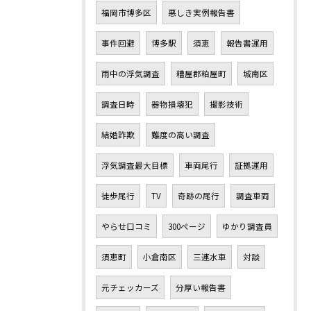
福岡市博多区
悪しき実例報告書
事件回避
博多駅
須恵
報告書運用
雨中の浮気調査
糟屋郡粕屋町
城南区
調査日時
器物損壊犯
撮影技術
結婚詐欺
難度の高い調査
浮気調査最大目標
車両尾行
証拠運用
徒歩尾行
TV
奇跡の尾行
調査車両
やらせ口コミ
300ページ
ゆかり調査員
須恵町
小倉南区
三連水車
対談
元チェッカーズ
分厚い報告書