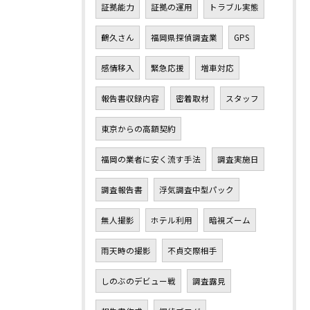
証拠能力
証拠の運用
トラブル実態
鶴久さん
福岡県探偵調査業
GPS
感情移入
緊急応援
増車対応
報告書収録内容
密着取材
スタッフ
東京からの高額契約
福岡の業者に安く流す手法
調査実施日
調査報告書
浮気調査中型パック
無人撮影
ホテル利用
暗視ズーム
雨天時の撮影
不貞交際相手
しのぶのデビュー戦
調査露見