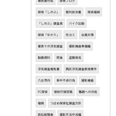
報告書作成
探偵ブログ
探偵「しのぶ」
裁判前決着
探偵福岡
「しのぶ」調査員
バイク出動
探偵「ゆかり」
先ヨミ
台風対策
徹夜での浮気調査
撮影機器準備編
動画資料
筑後
盗聴発見
浮気調査報告書
西区浮気調査新規案件
八女市内
車中不貞行為
撮影機器
FC探偵
理枝代理投稿
難題への対処
福岡
つばめ探偵社調査方針
訴訟経験者
撮影手法中洲編