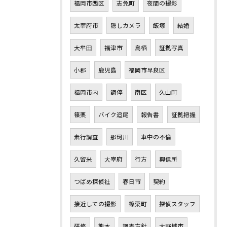
福岡市西区
志免町
夜間の撮影
太宰府市
隠しカメラ
飯塚
結婚
大牟田
福津市
鳥栖
証拠写真
小郡
鹿児島
福岡市早良区
福岡市内
調停
南区
久山町
篠栗
バイク追尾
報告書
証拠把握
素行調査
那珂川
車中の不倫
久留米
大宰府
行方
興信所
つばめ探偵社
春日市
契約
接近しての撮影
篠栗町
探偵スタッフ
研修
熊本
調査方針
大野城市