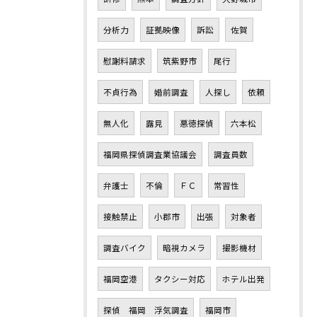
分析力
証拠映像
訴訟
佐賀
慰謝料請求
筑紫野市
尾行
不貞行為
婚前調査
人探し
依頼
無人化
露見
悪徳探偵
六本松
福岡県探偵調査業協議会
調査員数
弁護士
不倫
ＦＣ
常習性
接触禁止
小郡市
出張
対象者
調査バイク
暗視カメラ
撮影機材
福岡空港
タクシー対応
ホテル出発
探偵 福岡 浮気調査
福岡市