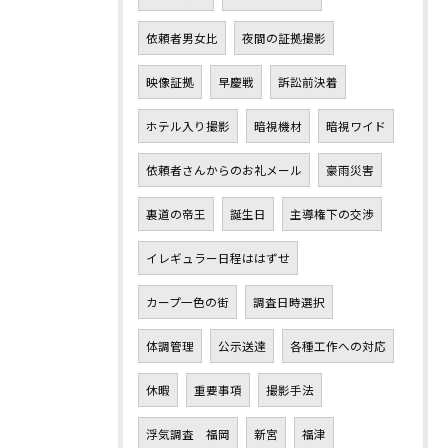
依頼者男女比
夜間の証拠撮影
映像証拠
早慶戦
訴訟前決着
ホテル入り撮影
暗視機材
暗視ワイド
依頼者さんからのお礼メール
豪雨災害
裏道の帝王
誕生日
主導権下の交渉
イレギュラー日程ははずせ
カープ一色の街
調査日時選択
体調管理
公示送達
各種工作への対応
休暇
重要事項
撮影手法
浮気調査 福岡
新宮
福津