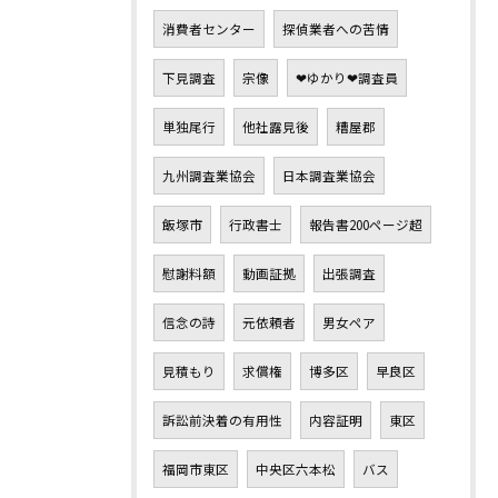
消費者センター
探偵業者への苦情
下見調査
宗像
❤ゆかり❤調査員
単独尾行
他社露見後
糟屋郡
九州調査業協会
日本調査業協会
飯塚市
行政書士
報告書200ページ超
慰謝料額
動画証拠
出張調査
信念の詩
元依頼者
男女ペア
見積もり
求償権
博多区
早良区
訴訟前決着の有用性
内容証明
東区
福岡市東区
中央区六本松
バス