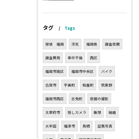
タグ
Tags
探偵 福岡
浮気
福岡県
調査依頼
調査費用
車中不倫
西区
福岡市南区
福岡市中央区
バイク
古賀市
宇美町
粕屋町
筑紫野
福岡市西区
志免町
夜間の撮影
太宰府市
隠しカメラ
飯塚
結婚
大牟田
福津市
鳥栖
証拠写真