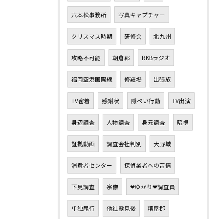
六本松事務所
写真キャプチャー
クリスマス時期
研修会
北九州
攻略不可能
朝倉郡
RKBラジオ
福岡空港国際線
修羅場
出張族
TV密着
感謝状
隠ぺい行動
TV出演
身辺調査
人物調査
身元調査
暗視
証拠動画
調査会社判別
大野城
消費者センター
探偵業者への苦情
下見調査
宗像
❤ゆかり❤調査員
単独尾行
他社露見後
糟屋郡