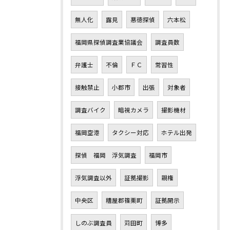
無人化
露見
悪徳探偵
六本松
福岡県探偵調査業協議会
調査員数
弁護士
不倫
ＦＣ
常習性
接触禁止
小郡市
出張
対象者
調査バイク
暗視カメラ
撮影機材
福岡空港
タクシー対応
ホテル出発
探偵 福岡 浮気調査
福岡市
浮気調査以外
証拠撮影
親権
中央区
糟屋郡篠栗町
証拠開示
しのぶ調査員
苅田町
博多