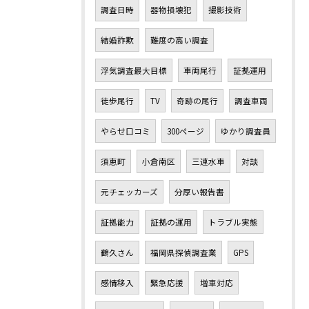
調査日時
器物損壊犯
撮影技術
結婚詐欺
難度の高い調査
浮気調査最大目標
車両尾行
証拠運用
徒歩尾行
TV
奇跡の尾行
調査車両
やらせ口コミ
300ページ
ゆかり調査員
須恵町
小倉南区
三連水車
対談
元チェッカーズ
分厚い報告書
証拠能力
証拠の運用
トラブル実態
鶴久さん
福岡県探偵調査業
GPS
感情移入
緊急応援
増車対応