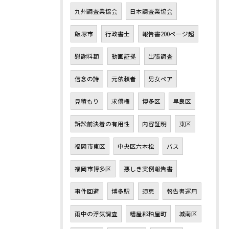
九州調査業協会
日本調査業協会
飯塚市
行政書士
報告書200ページ超
慰謝料額
動画証拠
出張調査
信念の詩
元依頼者
男女ペア
見積もり
求償権
博多区
早良区
訴訟前決着の有用性
内容証明
東区
福岡市東区
中央区六本松
バス
福岡市博多区
悪しき実例報告書
事件回避
博多駅
須恵
報告書運用
雨中の浮気調査
糟屋郡粕屋町
城南区