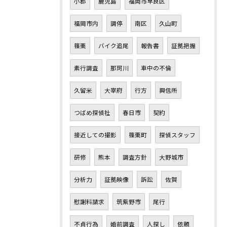
小郡
鹿児島
福岡市早良区
福岡市内
調停
南区
久山町
篠栗
バイク追尾
報告書
証拠把握
素行調査
那珂川
車中の不倫
久留米
大宰府
行方
興信所
つばめ探偵社
春日市
契約
接近しての撮影
篠栗町
探偵スタッフ
研修
熊本
調査方針
大野城市
分析力
証拠映像
訴訟
佐賀
慰謝料請求
筑紫野市
尾行
不貞行為
婚前調査
人探し
依頼