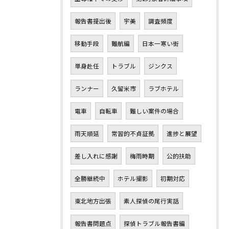
報告書提出後
宇美
調査頻度
移動手段
難航編
日本一寒い街
単身赴任
トラブル
ジンクス
ランナー
久留米市
ラブホテル
電車
自転車
難しい案件の場合
雨天順延
常習的不貞証拠
進捗と展望
差し入れに感謝
梅雨時期
公的扶助
全勝継続中
ホテル撮影
初期対応
東北地方出張
素人探偵の尾行実話
報告書問題点
探偵トラブル報告書編