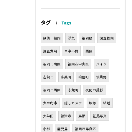
タグ
Tags
探偵 福岡
浮気
福岡県
調査依頼
調査費用
車中不倫
西区
福岡市南区
福岡市中央区
バイク
古賀市
宇美町
粕屋町
筑紫野
福岡市西区
志免町
夜間の撮影
太宰府市
隠しカメラ
飯塚
結婚
大牟田
福津市
鳥栖
証拠写真
小郡
鹿児島
福岡市早良区