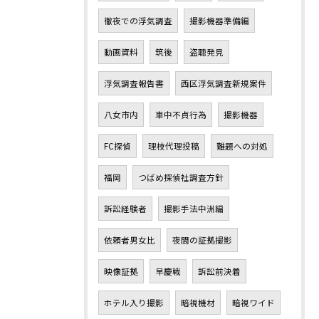
徹夜での浮気調査
撮影機器準備編
動画資料
筑後
盗聴発見
浮気調査報告書
西区浮気調査新規案件
八女市内
車中不貞行為
撮影機器
FC探偵
理枝代理投稿
難題への対処
福岡
つばめ探偵社調査方針
訴訟経験者
撮影手法中洲編
依頼者男女比
夜間の証拠撮影
映像証拠
早慶戦
訴訟前決着
ホテル入り撮影
暗視機材
暗視ワイド