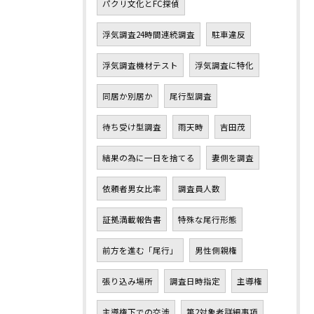
パクリ文化とFC探偵
浮気調査24時間連続調査
駐車違反
浮気調査機材テスト
浮気調査に特化
同居か別居か
尾行型調査
待ち受け型調査
雨天時
吉田茂
結果の為に一日を捨てる
妻側を調査
依頼者男女比率
調査員人数
証拠満載報告書
特殊な尾行形態
前方を進む「尾行」
男性側親権
張り込み場所
調査日時指定
主導権
主導権下での交渉
第2対象者詳細事項