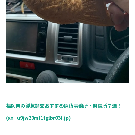
福岡県の浮気調査おすすめ探偵事務所・興信所７選！
(
xn--u9jw23mf1fglbr03f.jp
)