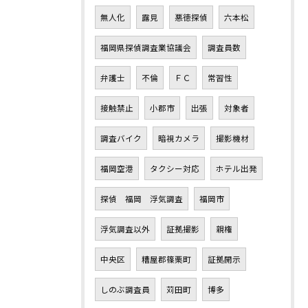
無人化
露見
悪徳探偵
六本松
福岡県探偵調査業協議会
調査員数
弁護士
不倫
ＦＣ
常習性
接触禁止
小郡市
出張
対象者
調査バイク
暗視カメラ
撮影機材
福岡空港
タクシー対応
ホテル出発
探偵 福岡 浮気調査
福岡市
浮気調査以外
証拠撮影
親権
中央区
糟屋郡篠栗町
証拠開示
しのぶ調査員
苅田町
博多