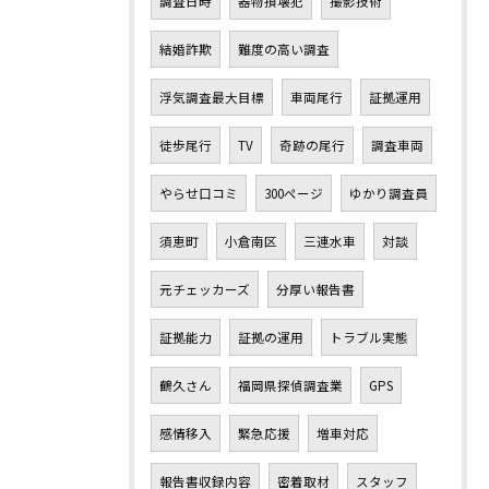
調査日時
器物損壊犯
撮影技術
結婚詐欺
難度の高い調査
浮気調査最大目標
車両尾行
証拠運用
徒歩尾行
TV
奇跡の尾行
調査車両
やらせ口コミ
300ページ
ゆかり調査員
須恵町
小倉南区
三連水車
対談
元チェッカーズ
分厚い報告書
証拠能力
証拠の運用
トラブル実態
鶴久さん
福岡県探偵調査業
GPS
感情移入
緊急応援
増車対応
報告書収録内容
密着取材
スタッフ