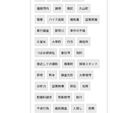
福岡市内
調停
南区
久山町
篠栗
バイク追尾
報告書
証拠把握
素行調査
那珂川
車中の不倫
久留米
大宰府
行方
興信所
つばめ探偵社
春日市
契約
接近しての撮影
篠栗町
探偵スタッフ
研修
熊本
調査方針
大野城市
分析力
証拠映像
訴訟
佐賀
慰謝料請求
筑紫野市
尾行
不貞行為
婚前調査
人探し
依頼