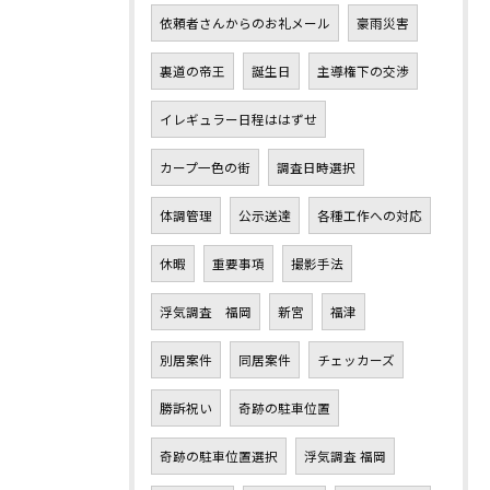
依頼者さんからのお礼メール
豪雨災害
裏道の帝王
誕生日
主導権下の交渉
イレギュラー日程ははずせ
カープ一色の街
調査日時選択
体調管理
公示送達
各種工作への対応
休暇
重要事項
撮影手法
浮気調査 福岡
新宮
福津
別居案件
同居案件
チェッカーズ
勝訴祝い
奇跡の駐車位置
奇跡の駐車位置選択
浮気調査 福岡