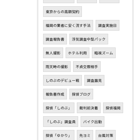
東京からの高額契約
福岡の業者に安く流す手法
調査実施日
調査報告書
浮気調査中型パック
無人撮影
ホテル利用
暗視ズーム
雨天時の撮影
不貞交際相手
しのぶのデビュー戦
調査露見
報告書作成
探偵ブログ
探偵「しのぶ」
裁判前決着
探偵福岡
「しのぶ」調査員
バイク出動
探偵「ゆかり」
先ヨミ
台風対策