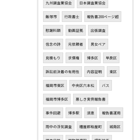
九州調査業協会
日本調査業協会
飯塚市
行政書士
報告書200ページ超
慰謝料額
動画証拠
出張調査
信念の詩
元依頼者
男女ペア
見積もり
求償権
博多区
早良区
訴訟前決着の有用性
内容証明
東区
福岡市東区
中央区六本松
バス
福岡市博多区
悪しき実例報告書
事件回避
博多駅
須恵
報告書運用
雨中の浮気調査
糟屋郡粕屋町
城南区