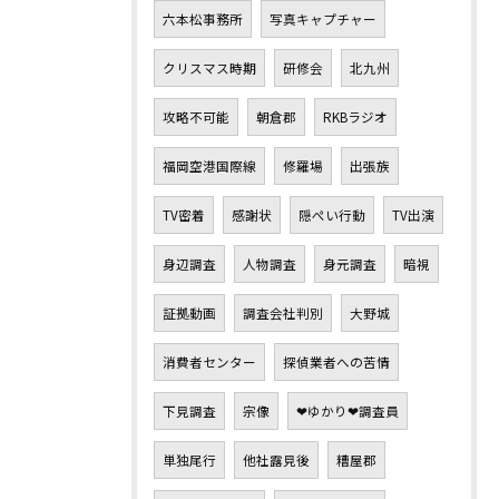
六本松事務所
写真キャプチャー
クリスマス時期
研修会
北九州
攻略不可能
朝倉郡
RKBラジオ
福岡空港国際線
修羅場
出張族
TV密着
感謝状
隠ぺい行動
TV出演
身辺調査
人物調査
身元調査
暗視
証拠動画
調査会社判別
大野城
消費者センター
探偵業者への苦情
下見調査
宗像
❤ゆかり❤調査員
単独尾行
他社露見後
糟屋郡