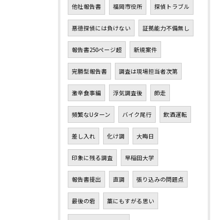
他社報告書
福岡市役所
探偵トラブル
悪徳探偵には負けない
証拠能力不備無し
報告書250ページ超
新規案件
完勝型報告書
調査は現場担当者次第
激辛食事編
浮気調査後
師走
頻繁なUターン
バイク尾行
飲酒運転
差し入れ
化け調
大晦日
印象に残る調査
早稲田大学
報告書提出
直調
張り込みの問題点
最後の砦
藁にもすがる思い