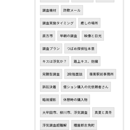
調査機材
詐欺メール
調査実施タイミング
癒しの場所
直方市
早朝の調査
映像と日光
調査プラン
つばめ探偵社本意
キスは浮気か？
路上キス、抱擁
完勝型調査
2段階面談
篠栗駅前事務所
訴訟決着
億ション購入の元依頼者さん
暗視撮影
休憩時の購入物
大牟田市、柳川市、浮気調査
真夏と真冬
浮気調査超難解
糟屋郡志免町