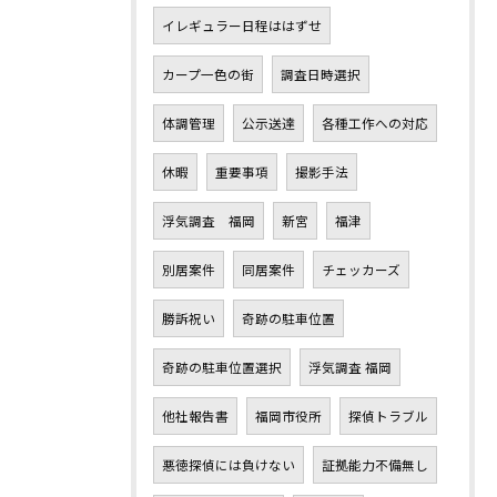
イレギュラー日程ははずせ
カープ一色の街
調査日時選択
体調管理
公示送達
各種工作への対応
休暇
重要事項
撮影手法
浮気調査 福岡
新宮
福津
別居案件
同居案件
チェッカーズ
勝訴祝い
奇跡の駐車位置
奇跡の駐車位置選択
浮気調査 福岡
他社報告書
福岡市役所
探偵トラブル
悪徳探偵には負けない
証拠能力不備無し