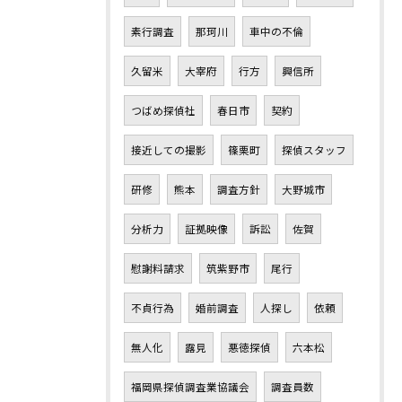
素行調査
那珂川
車中の不倫
久留米
大宰府
行方
興信所
つばめ探偵社
春日市
契約
接近しての撮影
篠栗町
探偵スタッフ
研修
熊本
調査方針
大野城市
分析力
証拠映像
訴訟
佐賀
慰謝料請求
筑紫野市
尾行
不貞行為
婚前調査
人探し
依頼
無人化
露見
悪徳探偵
六本松
福岡県探偵調査業協議会
調査員数