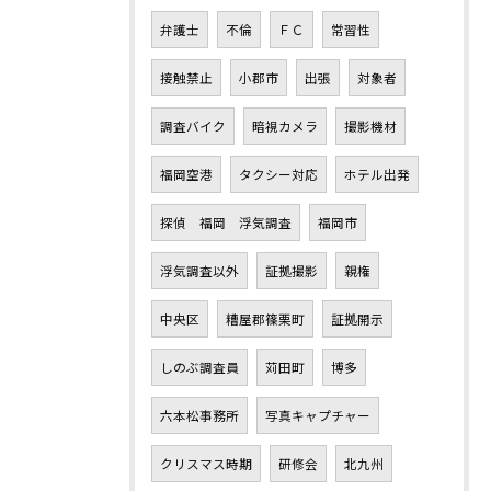
弁護士
不倫
ＦＣ
常習性
接触禁止
小郡市
出張
対象者
調査バイク
暗視カメラ
撮影機材
福岡空港
タクシー対応
ホテル出発
探偵 福岡 浮気調査
福岡市
浮気調査以外
証拠撮影
親権
中央区
糟屋郡篠栗町
証拠開示
しのぶ調査員
苅田町
博多
六本松事務所
写真キャプチャー
クリスマス時期
研修会
北九州