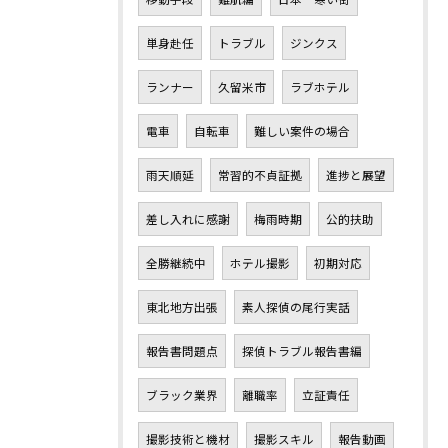
単身赴任
トラブル
ジンクス
ランナー
久留米市
ラブホテル
電車
自転車
難しい案件の場合
雨天順延
常習的不貞証拠
進捗と展望
差し入れに感謝
梅雨時期
公的扶助
全勝継続中
ホテル撮影
初期対応
東北地方出張
素人探偵の尾行実話
報告書問題点
探偵トラブル報告書編
ブラック業界
離職率
立証責任
撮影技術と機材
撮影スキル
報告動画