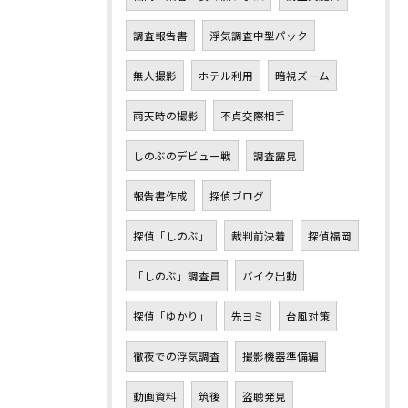
調査報告書
浮気調査中型パック
無人撮影
ホテル利用
暗視ズーム
雨天時の撮影
不貞交際相手
しのぶのデビュー戦
調査露見
報告書作成
探偵ブログ
探偵「しのぶ」
裁判前決着
探偵福岡
「しのぶ」調査員
バイク出動
探偵「ゆかり」
先ヨミ
台風対策
徹夜での浮気調査
撮影機器準備編
動画資料
筑後
盗聴発見