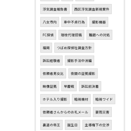
浮気調査報告書
西区浮気調査新規案件
八女市内
車中不貞行為
撮影機器
FC探偵
理枝代理投稿
難題への対処
福岡
つばめ探偵社調査方針
訴訟経験者
撮影手法中洲編
依頼者男女比
夜間の証拠撮影
映像証拠
早慶戦
訴訟前決着
ホテル入り撮影
暗視機材
暗視ワイド
依頼者さんからのお礼メール
豪雨災害
裏道の帝王
誕生日
主導権下の交渉