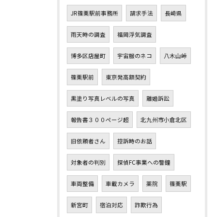
JR篠栗駅前事務所
請求手法
長崎県
雨天時の調査
福岡浮気調査
博多区店屋町
宇宙服のネコ
八木山峠
篠栗駅前
東京発高額契約
黒塗り写真レベルの写真
離婚訴訟
報告書３００ページ超
北九州市小倉北区
旧依頼者さん
控訴時のお話
対象者の判別
探偵FC事業への警鐘
車両整備
車載カメラ
薬院
篠栗駅
新宮町
宿泊対応
詐欺行為