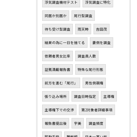
浮気調査機材テスト
浮気調査に特化
同居か別居か
尾行型調査
待ち受け型調査
雨天時
吉田茂
結果の為に一日を捨てる
妻側を調査
依頼者男女比率
調査員人数
証拠満載報告書
特殊な尾行形態
前方を進む「尾行」
男性側親権
張り込み場所
調査日時指定
主導権
主導権下での交渉
第2対象者詳細事項
報告書提出後
宇美
調査頻度
移動手段
難航編
日本一寒い街