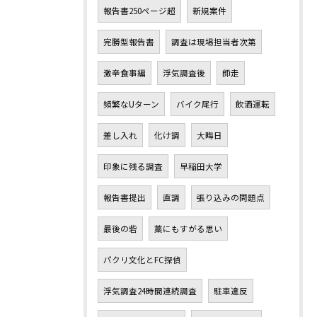
報告書250ページ超
新規案件
完勝型報告書
調査は現場担当者次第
激辛食事編
浮気調査後
師走
頻繁なUターン
バイク尾行
飲酒運転
差し入れ
化け調
大晦日
印象に残る調査
早稲田大学
報告書提出
直調
張り込みの問題点
最後の砦
藁にもすがる思い
パクリ文化とFC探偵
浮気調査24時間連続調査
駐車違反