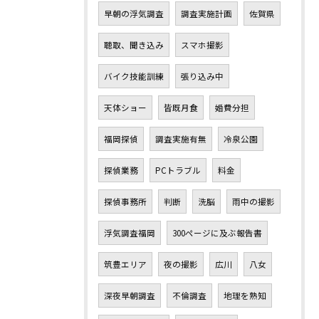
早朝の浮気調査
調査実施計画
佐賀県
聴取、聞き込み
スマホ撮影
バイク技能訓練
張り込み中
天体ショー
皆既月食
婚費分担
福岡探偵
調査実施有無
冷泉公園
探偵業務
PCトラブル
料金
探偵事務所
判断
洗脳
雨中の撮影
浮気調査福岡
300ページに及ぶ報告書
筑豊エリア
夜の撮影
広川
八女
深夜早朝調査
不倫調査
地理を熟知