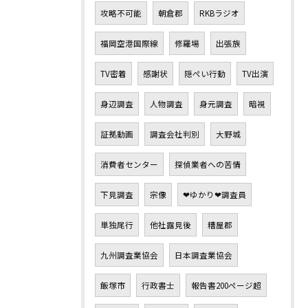
攻略不可能
朝倉郡
RKBラジオ
福岡空港国際線
修羅場
出張族
TV密着
感謝状
隠ぺい行動
TV出演
身辺調査
人物調査
身元調査
暗視
証拠動画
調査会社判別
大野城
消費者センター
探偵業者への苦情
下見調査
宗像
❤ゆかり❤調査員
単独尾行
他社露見後
糟屋郡
九州調査業協会
日本調査業協会
飯塚市
行政書士
報告書200ページ超