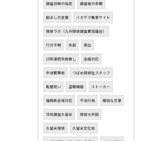
調査日時の指定
調査後の余暇
励ましの言葉
イカサマ集客サイト
探偵ラボ（九州探偵調査業協議会）
行方不明
失踪
家出
15年連続失敗無し
全国対応
中洲繁華街
つばめ探偵社スタッフ
転居祝い
盗聴機器
ストーカー
福岡県全域対応
不法行為
稚拙な文章
浮気調査久留米
探偵大牟田
久留米探偵
久留米文化街