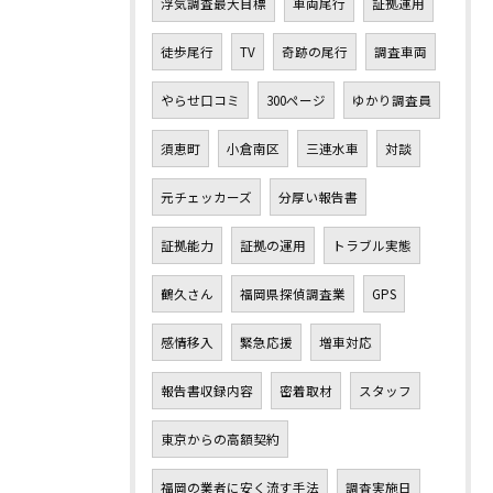
浮気調査最大目標
車両尾行
証拠運用
徒歩尾行
TV
奇跡の尾行
調査車両
やらせ口コミ
300ページ
ゆかり調査員
須恵町
小倉南区
三連水車
対談
元チェッカーズ
分厚い報告書
証拠能力
証拠の運用
トラブル実態
鶴久さん
福岡県探偵調査業
GPS
感情移入
緊急応援
増車対応
報告書収録内容
密着取材
スタッフ
東京からの高額契約
福岡の業者に安く流す手法
調査実施日