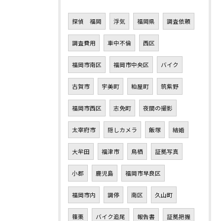
探偵 福岡
浮気
福岡県
調査依頼
調査費用
車中不倫
西区
福岡市南区
福岡市中央区
バイク
古賀市
宇美町
粕屋町
筑紫野
福岡市西区
志免町
夜間の撮影
太宰府市
隠しカメラ
飯塚
結婚
大牟田
福津市
鳥栖
証拠写真
小郡
鹿児島
福岡市早良区
福岡市内
調停
南区
久山町
篠栗
バイク追尾
報告書
証拠把握