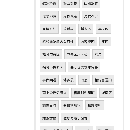
慰謝料額
動画証拠
出張調査
信念の詩
元依頼者
男女ペア
見積もり
求償権
博多区
早良区
訴訟前決着の有用性
内容証明
東区
福岡市東区
中央区六本松
バス
福岡市博多区
悪しき実例報告書
事件回避
博多駅
須恵
報告書運用
雨中の浮気調査
糟屋郡粕屋町
城南区
調査日時
器物損壊犯
撮影技術
結婚詐欺
難度の高い調査