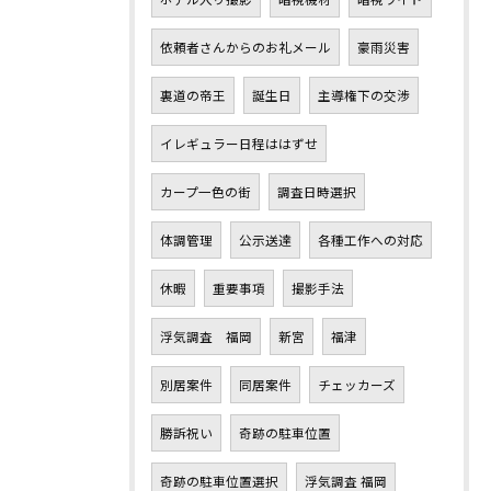
依頼者さんからのお礼メール
豪雨災害
裏道の帝王
誕生日
主導権下の交渉
イレギュラー日程ははずせ
カープ一色の街
調査日時選択
体調管理
公示送達
各種工作への対応
休暇
重要事項
撮影手法
浮気調査 福岡
新宮
福津
別居案件
同居案件
チェッカーズ
勝訴祝い
奇跡の駐車位置
奇跡の駐車位置選択
浮気調査 福岡