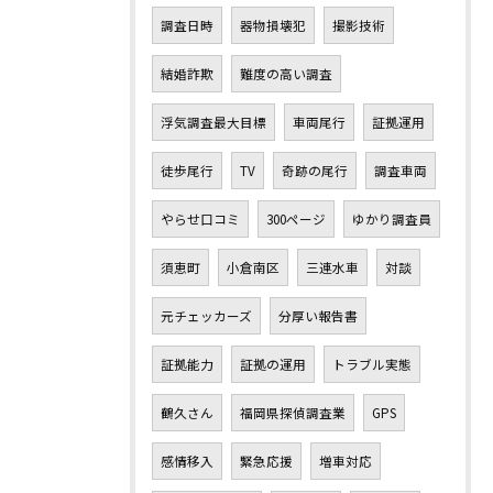
調査日時
器物損壊犯
撮影技術
結婚詐欺
難度の高い調査
浮気調査最大目標
車両尾行
証拠運用
徒歩尾行
TV
奇跡の尾行
調査車両
やらせ口コミ
300ページ
ゆかり調査員
須恵町
小倉南区
三連水車
対談
元チェッカーズ
分厚い報告書
証拠能力
証拠の運用
トラブル実態
鶴久さん
福岡県探偵調査業
GPS
感情移入
緊急応援
増車対応