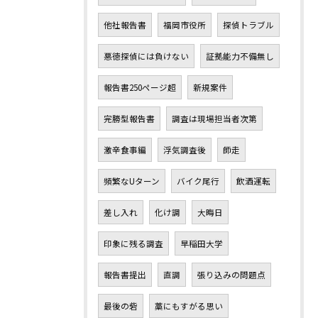
他社報告書
福岡市役所
探偵トラブル
悪徳探偵には負けない
証拠能力不備無し
報告書250ページ超
新規案件
完勝型報告書
調査は現場担当者次第
激辛食事編
浮気調査後
師走
頻繁なUターン
バイク尾行
飲酒運転
差し入れ
化け調
大晦日
印象に残る調査
早稲田大学
報告書提出
直調
張り込みの問題点
最後の砦
藁にもすがる思い