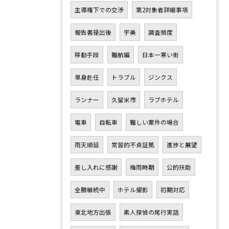
主導権下での交渉
第2対象者詳細事項
報告書提出後
宇美
調査頻度
移動手段
難航編
日本一寒い街
単身赴任
トラブル
ジンクス
ランナー
久留米市
ラブホテル
電車
自転車
難しい案件の場合
雨天順延
常習的不貞証拠
進捗と展望
差し入れに感謝
梅雨時期
公的扶助
全勝継続中
ホテル撮影
初期対応
東北地方出張
素人探偵の尾行実話