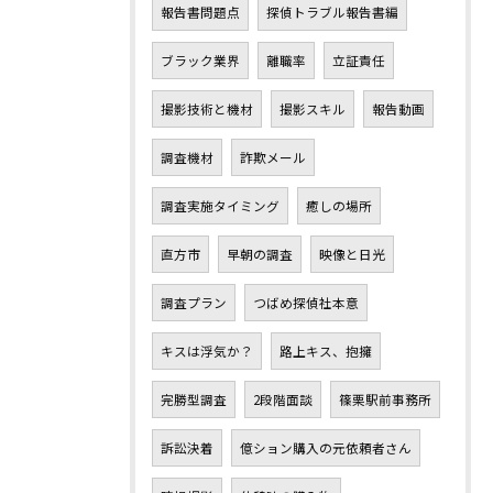
報告書問題点
探偵トラブル報告書編
ブラック業界
離職率
立証責任
撮影技術と機材
撮影スキル
報告動画
調査機材
詐欺メール
調査実施タイミング
癒しの場所
直方市
早朝の調査
映像と日光
調査プラン
つばめ探偵社本意
キスは浮気か？
路上キス、抱擁
完勝型調査
2段階面談
篠栗駅前事務所
訴訟決着
億ション購入の元依頼者さん