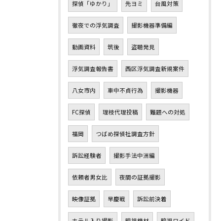
探偵「ゆかり」
先ヨミ
台風対策
徹夜での浮気調査
撮影機器準備編
動画資料
筑後
盗聴発見
浮気調査報告書
西区浮気調査新規案件
八女市内
車中不貞行為
撮影機器
FC探偵
理枝代理投稿
難題への対処
福岡
つばめ探偵社調査方針
訴訟経験者
撮影手法中洲編
依頼者男女比
夜間の証拠撮影
映像証拠
早慶戦
訴訟前決着
ホテル入り撮影
暗視機材
暗視ワイド