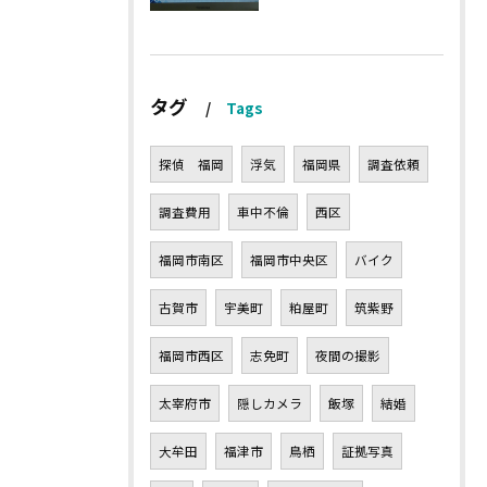
タグ
Tags
探偵 福岡
浮気
福岡県
調査依頼
調査費用
車中不倫
西区
福岡市南区
福岡市中央区
バイク
古賀市
宇美町
粕屋町
筑紫野
福岡市西区
志免町
夜間の撮影
太宰府市
隠しカメラ
飯塚
結婚
大牟田
福津市
鳥栖
証拠写真