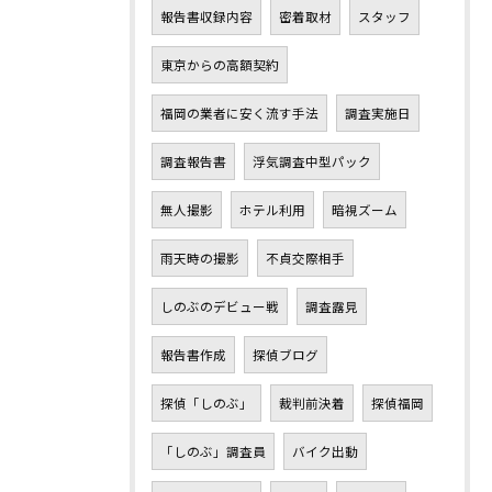
報告書収録内容
密着取材
スタッフ
東京からの高額契約
福岡の業者に安く流す手法
調査実施日
調査報告書
浮気調査中型パック
無人撮影
ホテル利用
暗視ズーム
雨天時の撮影
不貞交際相手
しのぶのデビュー戦
調査露見
報告書作成
探偵ブログ
探偵「しのぶ」
裁判前決着
探偵福岡
「しのぶ」調査員
バイク出動