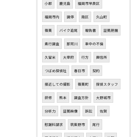
小郡
鹿児島
福岡市早良区
福岡市内
調停
南区
久山町
篠栗
バイク追尾
報告書
証拠把握
素行調査
那珂川
車中の不倫
久留米
大宰府
行方
興信所
つばめ探偵社
春日市
契約
接近しての撮影
篠栗町
探偵スタッフ
研修
熊本
調査方針
大野城市
分析力
証拠映像
訴訟
佐賀
慰謝料請求
筑紫野市
尾行