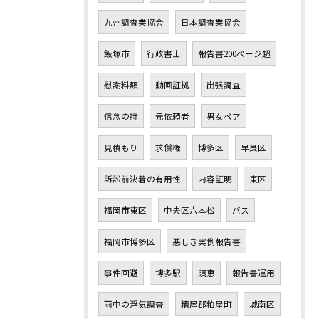
九州調査業協会
日本調査業協会
飯塚市
行政書士
報告書200ページ超
慰謝料額
動画証拠
出張調査
信念の詩
元依頼者
男女ペア
見積もり
求償権
博多区
早良区
訴訟前決着の有用性
内容証明
東区
福岡市東区
中央区六本松
バス
福岡市博多区
悪しき実例報告書
事件回避
博多駅
須恵
報告書運用
雨中の浮気調査
糟屋郡粕屋町
城南区