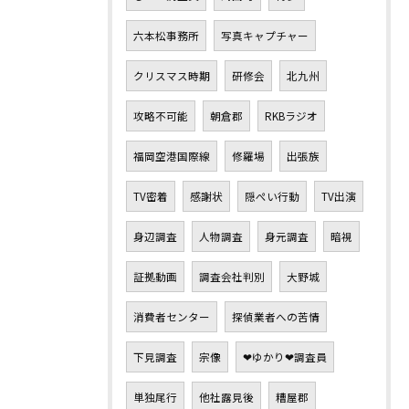
六本松事務所
写真キャプチャー
クリスマス時期
研修会
北九州
攻略不可能
朝倉郡
RKBラジオ
福岡空港国際線
修羅場
出張族
TV密着
感謝状
隠ぺい行動
TV出演
身辺調査
人物調査
身元調査
暗視
証拠動画
調査会社判別
大野城
消費者センター
探偵業者への苦情
下見調査
宗像
❤ゆかり❤調査員
単独尾行
他社露見後
糟屋郡