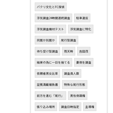
パクリ文化とFC探偵
浮気調査24時間連続調査
駐車違反
浮気調査機材テスト
浮気調査に特化
同居か別居か
尾行型調査
待ち受け型調査
雨天時
吉田茂
結果の為に一日を捨てる
妻側を調査
依頼者男女比率
調査員人数
証拠満載報告書
特殊な尾行形態
前方を進む「尾行」
男性側親権
張り込み場所
調査日時指定
主導権