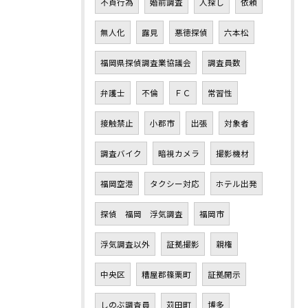
不貞行為
婚前調査
人探し
依頼
無人化
露見
悪徳探偵
六本松
福岡県探偵調査業協議会
調査員数
弁護士
不倫
ＦＣ
常習性
接触禁止
小郡市
出張
対象者
調査バイク
暗視カメラ
撮影機材
福岡空港
タクシー対応
ホテル出発
探偵 福岡 浮気調査
福岡市
浮気調査以外
証拠撮影
親権
中央区
糟屋郡篠栗町
証拠開示
しのぶ調査員
苅田町
博多