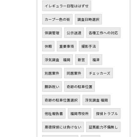
イレギュラー日程ははずせ
カープ一色の街
調査日時選択
体調管理
公示送達
各種工作への対応
休暇
重要事項
撮影手法
浮気調査 福岡
新宮
福津
別居案件
同居案件
チェッカーズ
勝訴祝い
奇跡の駐車位置
奇跡の駐車位置選択
浮気調査 福岡
他社報告書
福岡市役所
探偵トラブル
悪徳探偵には負けない
証拠能力不備無し