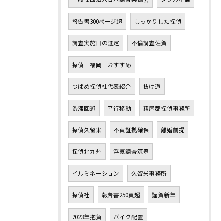
報告書300ページ超
しっかりした探偵
調査実施日の選定
不倫調査佐賀
探偵 福岡 おすすめ
つばめ探偵社代表紹介
抜け道
渋滞回避
平行移動
糟屋郡探偵事務所
探偵久留米
不貞証拠確保
離婚前提
探偵北九州
浮気調査筑豊
イルミネーション
久留米事務所
探偵社
報告書250頁超
謹賀新年
2023年抱負
バイク配置