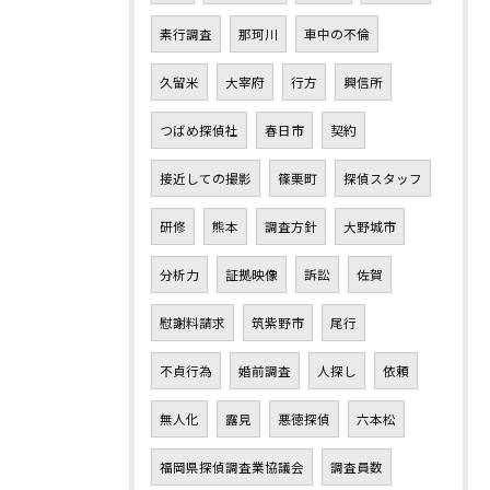
素行調査
那珂川
車中の不倫
久留米
大宰府
行方
興信所
つばめ探偵社
春日市
契約
接近しての撮影
篠栗町
探偵スタッフ
研修
熊本
調査方針
大野城市
分析力
証拠映像
訴訟
佐賀
慰謝料請求
筑紫野市
尾行
不貞行為
婚前調査
人探し
依頼
無人化
露見
悪徳探偵
六本松
福岡県探偵調査業協議会
調査員数