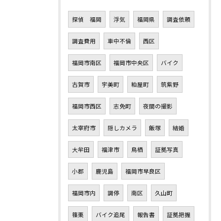
探偵 福岡
浮気
福岡県
調査依頼
調査費用
車中不倫
西区
福岡市南区
福岡市中央区
バイク
古賀市
宇美町
粕屋町
筑紫野
福岡市西区
志免町
夜間の撮影
太宰府市
隠しカメラ
飯塚
結婚
大牟田
福津市
鳥栖
証拠写真
小郡
鹿児島
福岡市早良区
福岡市内
調停
南区
久山町
篠栗
バイク追尾
報告書
証拠把握