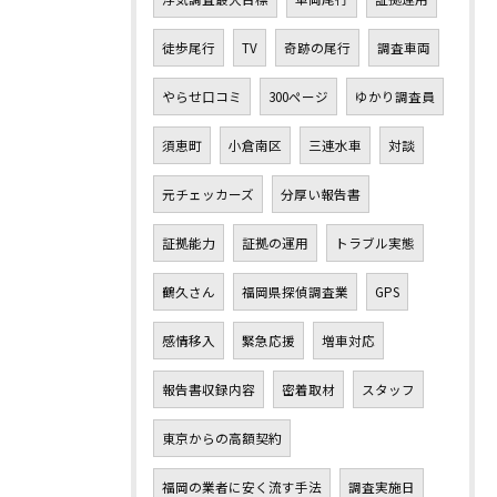
徒歩尾行
TV
奇跡の尾行
調査車両
やらせ口コミ
300ページ
ゆかり調査員
須恵町
小倉南区
三連水車
対談
元チェッカーズ
分厚い報告書
証拠能力
証拠の運用
トラブル実態
鶴久さん
福岡県探偵調査業
GPS
感情移入
緊急応援
増車対応
報告書収録内容
密着取材
スタッフ
東京からの高額契約
福岡の業者に安く流す手法
調査実施日