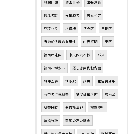
慰謝料額
動画証拠
出張調査
信念の詩
元依頼者
男女ペア
見積もり
求償権
博多区
早良区
訴訟前決着の有用性
内容証明
東区
福岡市東区
中央区六本松
バス
福岡市博多区
悪しき実例報告書
事件回避
博多駅
須恵
報告書運用
雨中の浮気調査
糟屋郡粕屋町
城南区
調査日時
器物損壊犯
撮影技術
結婚詐欺
難度の高い調査
浮気調査最大目標
車両尾行
証拠運用