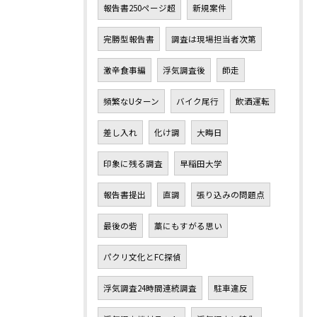
報告書250ページ超
新規案件
完勝型報告書
調査は現場担当者次第
激辛食事編
浮気調査後
師走
頻繁なUターン
バイク尾行
飲酒運転
差し入れ
化け調
大晦日
印象に残る調査
早稲田大学
報告書提出
直調
張り込みの問題点
最後の砦
藁にもすがる思い
パクリ文化とFC探偵
浮気調査24時間連続調査
駐車違反