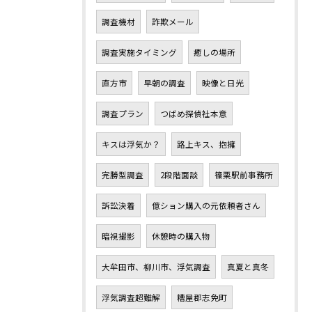
調査機材
詐欺メール
調査実施タイミング
癒しの場所
直方市
早朝の調査
映像と日光
調査プラン
つばめ探偵社本意
キスは浮気か？
路上キス、抱擁
完勝型調査
2段階面談
篠栗駅前事務所
訴訟決着
億ション購入の元依頼者さん
暗視撮影
休憩時の購入物
大牟田市、柳川市、浮気調査
真夏と真冬
浮気調査超難解
糟屋郡志免町