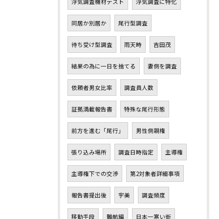
浮気調査機材テスト
浮気調査に特化
同居か別居か
尾行型調査
待ち受け型調査
雨天時
吉田茂
結果の為に一日を捨てる
妻側を調査
依頼者男女比率
調査員人数
証拠満載報告書
特殊な尾行形態
前方を進む「尾行」
男性側親権
張り込み場所
調査日時指定
主導権
主導権下での交渉
第2対象者詳細事項
報告書提出後
宇美
調査頻度
移動手段
難航編
日本一寒い街