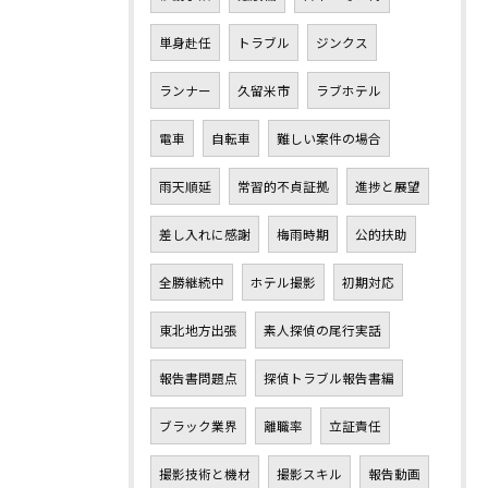
単身赴任
トラブル
ジンクス
ランナー
久留米市
ラブホテル
電車
自転車
難しい案件の場合
雨天順延
常習的不貞証拠
進捗と展望
差し入れに感謝
梅雨時期
公的扶助
全勝継続中
ホテル撮影
初期対応
東北地方出張
素人探偵の尾行実話
報告書問題点
探偵トラブル報告書編
ブラック業界
離職率
立証責任
撮影技術と機材
撮影スキル
報告動画