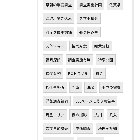
早朝の浮気調査
調査実施計画
佐賀県
聴取、聞き込み
スマホ撮影
バイク技能訓練
張り込み中
天体ショー
皆既月食
婚費分担
福岡探偵
調査実施有無
冷泉公園
探偵業務
PCトラブル
料金
探偵事務所
判断
洗脳
雨中の撮影
浮気調査福岡
300ページに及ぶ報告書
筑豊エリア
夜の撮影
広川
八女
深夜早朝調査
不倫調査
地理を熟知