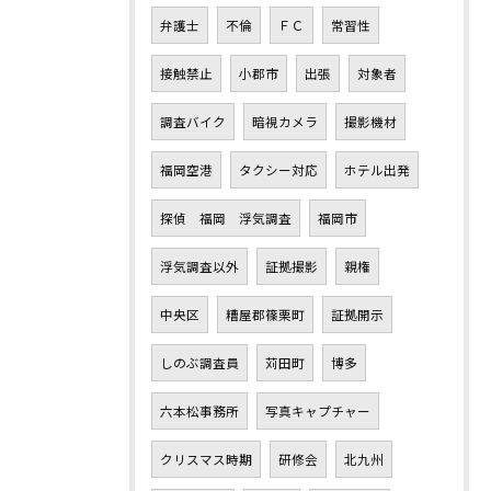
弁護士
不倫
ＦＣ
常習性
接触禁止
小郡市
出張
対象者
調査バイク
暗視カメラ
撮影機材
福岡空港
タクシー対応
ホテル出発
探偵 福岡 浮気調査
福岡市
浮気調査以外
証拠撮影
親権
中央区
糟屋郡篠栗町
証拠開示
しのぶ調査員
苅田町
博多
六本松事務所
写真キャプチャー
クリスマス時期
研修会
北九州