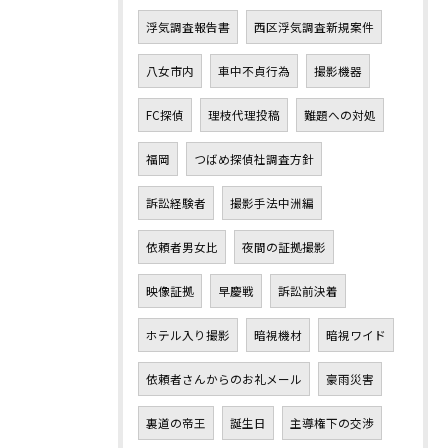
浮気調査報告書
西区浮気調査新規案件
八女市内
車中不貞行為
撮影機器
FC探偵
理枝代理投稿
難題への対処
福岡
つばめ探偵社調査方針
訴訟経験者
撮影手法中洲編
依頼者男女比
夜間の証拠撮影
映像証拠
早慶戦
訴訟前決着
ホテル入り撮影
暗視機材
暗視ワイド
依頼者さんからのお礼メール
豪雨災害
裏道の帝王
誕生日
主導権下の交渉