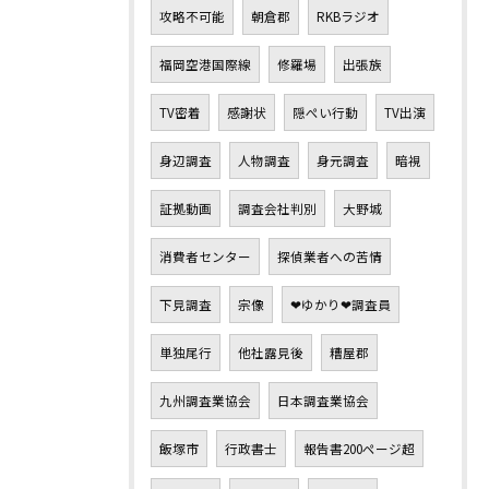
攻略不可能
朝倉郡
RKBラジオ
福岡空港国際線
修羅場
出張族
TV密着
感謝状
隠ぺい行動
TV出演
身辺調査
人物調査
身元調査
暗視
証拠動画
調査会社判別
大野城
消費者センター
探偵業者への苦情
下見調査
宗像
❤ゆかり❤調査員
単独尾行
他社露見後
糟屋郡
九州調査業協会
日本調査業協会
飯塚市
行政書士
報告書200ページ超