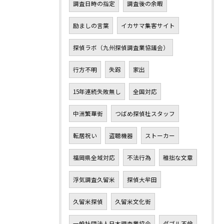
調査日時の指定
調査後の余暇
励ましの言葉
イカサマ集客サイト
探偵ラボ（九州探偵調査業協議会）
行方不明
失踪
家出
15年連続失敗無し
全国対応
中洲繁華街
つばめ探偵社スタッフ
転居祝い
盗聴機器
ストーカー
福岡県全域対応
不法行為
稚拙な文章
浮気調査久留米
探偵大牟田
久留米探偵
久留米文化街
一般社団法人日本調査業協会
ダブル不倫