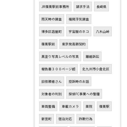
JR篠栗駅前事務所
請求手法
長崎県
雨天時の調査
福岡浮気調査
博多区店屋町
宇宙服のネコ
八木山峠
篠栗駅前
東京発高額契約
黒塗り写真レベルの写真
離婚訴訟
報告書３００ページ超
北九州市小倉北区
旧依頼者さん
控訴時のお話
対象者の判別
探偵FC事業への警鐘
車両整備
車載カメラ
薬院
篠栗駅
新宮町
宿泊対応
詐欺行為