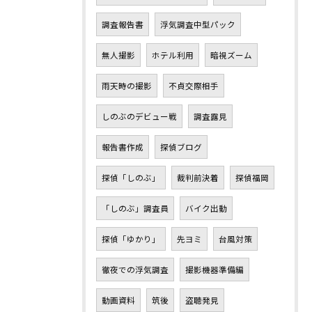
調査報告書
浮気調査中型パック
無人撮影
ホテル利用
暗視ズーム
雨天時の撮影
不貞交際相手
しのぶのデビュー戦
調査露見
報告書作成
探偵ブログ
探偵「しのぶ」
裁判前決着
探偵福岡
「しのぶ」調査員
バイク出動
探偵「ゆかり」
先ヨミ
台風対策
徹夜での浮気調査
撮影機器準備編
動画資料
筑後
盗聴発見