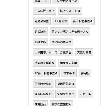
調査プラン
つばめ探偵社本意
キスは浮気か？
路上キス、抱擁
完勝型調査
2段階面談
篠栗駅前事務所
訴訟決着
億ション購入の元依頼者さん
暗視撮影
休憩時の購入物
大牟田市、柳川市、浮気調査
真夏と真冬
浮気調査超難解
糟屋郡志免町
JR篠栗駅前事務所
請求手法
長崎県
雨天時の調査
福岡浮気調査
博多区店屋町
宇宙服のネコ
八木山峠
篠栗駅前
東京発高額契約