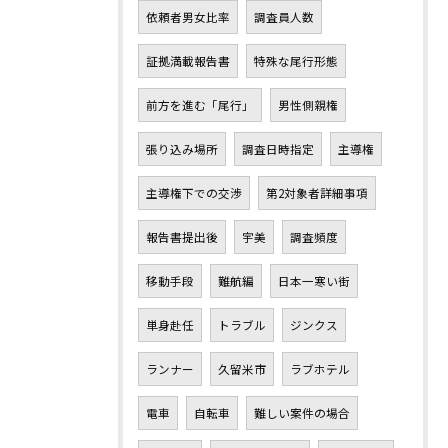
依頼者男女比率
調査員人数
証拠満載報告書
特殊な尾行形態
前方を進む「尾行」
男性側親権
張り込み場所
調査日時指定
主導権
主導権下での交渉
第2対象者詳細事項
報告書提出後
宇美
調査頻度
移動手段
難航編
日本一寒い街
単身赴任
トラブル
ジンクス
ランナー
久留米市
ラブホテル
電車
自転車
難しい案件の場合