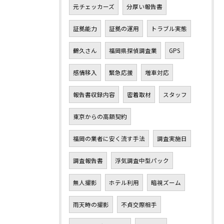
元チェッカーズ
分厚い報告書
証拠能力
証拠の運用
トラブル実態
鶴久さん
福岡県探偵調査業
GPS
感情移入
緊急応援
増車対応
報告書収録内容
密着取材
スタッフ
東京からの高額契約
福岡の業者に安く流す手法
調査実施日
調査報告書
浮気調査中型パック
無人撮影
ホテル利用
暗視ズーム
雨天時の撮影
不貞交際相手