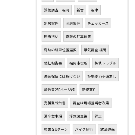
浮気調査 福岡
新宮
福津
別居案件
同居案件
チェッカーズ
勝訴祝い
奇跡の駐車位置
奇跡の駐車位置選択
浮気調査 福岡
他社報告書
福岡市役所
探偵トラブル
悪徳探偵には負けない
証拠能力不備無し
報告書250ページ超
新規案件
完勝型報告書
調査は現場担当者次第
激辛食事編
浮気調査後
師走
頻繁なUターン
バイク尾行
飲酒運転