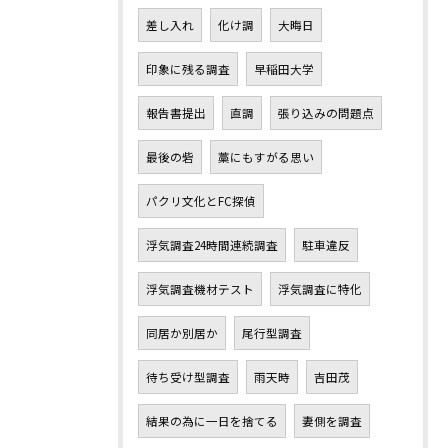
差し入れ
化け調
大晦日
印象に残る調査
早稲田大学
報告書提出
直調
張り込みの問題点
最後の砦
藁にもすがる思い
パクリ文化とFC探偵
浮気調査24時間連続調査
駐車違反
浮気調査機材テスト
浮気調査に特化
同居か別居か
尾行型調査
待ち受け型調査
雨天時
吉田茂
結果の為に一日を捨てる
妻側を調査