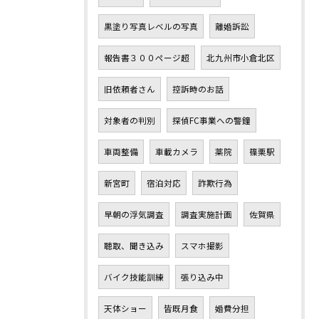
黒塗り写真レベルの写真
離婚訴訟
報告書３００ページ超
北九州市小倉北区
旧依頼者さん
控訴時のお話
対象者の判別
探偵FC事業への警鐘
車両整備
車載カメラ
薬院
篠栗駅
新宮町
宿泊対応
詐欺行為
早朝の浮気調査
調査実施計画
佐賀県
聴取、聞き込み
スマホ撮影
バイク技能訓練
張り込み中
天体ショー
皆既月食
婚費分担