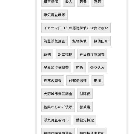
損害賠償
愛人
筑豊
宮若
浮気調査飯塚
イカサマ口コミの悪徳探偵には負けない
筑豊浮気調査
飯塚探偵
探偵田川
裁判
訴訟推移
春日市浮気調査
早良区浮気調査
勝訴
張り込み
極寒の調査
付郵便送達
田川
大野城市浮気調査
付郵便
他県からのご依頼
警戒度
浮気調査福岡市
勤務先特定
福岡市探偵事務所
福岡探偵事務所