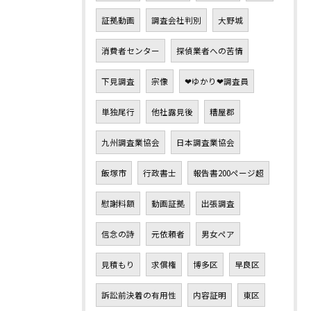
証拠動画
調査会社判別
大野城
消費者センター
探偵業者への苦情
下見調査
宗像
❤ゆかり❤調査員
単独尾行
他社露見後
糟屋郡
九州調査業協会
日本調査業協会
飯塚市
行政書士
報告書200ページ超
慰謝料額
動画証拠
出張調査
信念の詩
元依頼者
男女ペア
見積もり
求償権
博多区
早良区
訴訟前決着の有用性
内容証明
東区