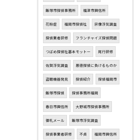
飯塚市探偵事務所
福津市興信所
花粉症
福岡市探偵社
宗像浮気調査
探偵業者研修
フランチャイズ探偵問題
つばめ探偵社基本モットー
尾行研修
佐賀浮気調査
悪徳探偵に負けるものか
盗聴機器発見
探偵紹介
探偵福岡市
飯塚市探偵
探偵事務所福岡
春日市興信所
大野城市探偵事務所
御礼メール
飯塚市浮気調査
探偵事業者研修
不貞
福岡市興信所