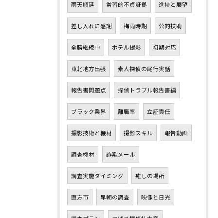
雨天順延
常習的不貞証拠
進捗と展望
差し入れに感謝
梅雨時期
公的扶助
全勝継続中
ホテル撮影
初期対応
東北地方出張
素人探偵の尾行実話
報告書問題点
探偵トラブル報告書編
ブラック業界
離職率
立証責任
撮影技術と機材
撮影スキル
報告動画
調査機材
詐欺メール
調査実施タイミング
癒しの場所
直方市
早朝の調査
映像と日光