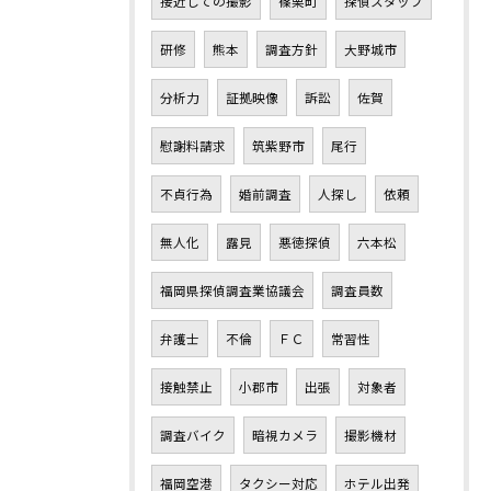
接近しての撮影
篠栗町
探偵スタッフ
研修
熊本
調査方針
大野城市
分析力
証拠映像
訴訟
佐賀
慰謝料請求
筑紫野市
尾行
不貞行為
婚前調査
人探し
依頼
無人化
露見
悪徳探偵
六本松
福岡県探偵調査業協議会
調査員数
弁護士
不倫
ＦＣ
常習性
接触禁止
小郡市
出張
対象者
調査バイク
暗視カメラ
撮影機材
福岡空港
タクシー対応
ホテル出発