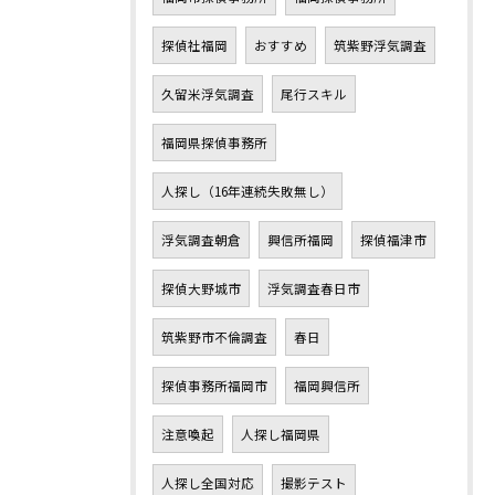
探偵社福岡
おすすめ
筑紫野浮気調査
久留米浮気調査
尾行スキル
福岡県探偵事務所
人探し（16年連続失敗無し）
浮気調査朝倉
興信所福岡
探偵福津市
探偵大野城市
浮気調査春日市
筑紫野市不倫調査
春日
探偵事務所福岡市
福岡興信所
注意喚起
人探し福岡県
人探し全国対応
撮影テスト