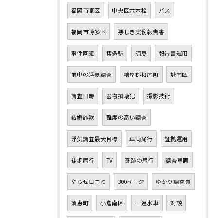
福岡市東区
中央区六本松
バス
福岡市博多区
悪しき実例報告書
事件回避
博多駅
須恵
報告書運用
雨中の浮気調査
糟屋郡粕屋町
城南区
調査日時
器物損壊犯
撮影技術
結婚詐欺
難度の高い調査
浮気調査最大目標
車両尾行
証拠運用
徒歩尾行
TV
奇跡の尾行
調査車両
やらせ口コミ
300ページ
ゆかり調査員
須恵町
小倉南区
三連水車
対談