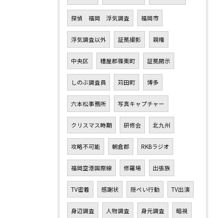
探偵 福岡 浮気調査
福岡市
浮気調査以外
証拠撮影
親権
中央区
糟屋郡篠栗町
証拠開示
しのぶ調査員
苅田町
博多
六本松事務所
写真キャプチャー
クリスマス時期
研修会
北九州
攻略不可能
朝倉郡
RKBラジオ
福岡空港国際線
修羅場
出張族
TV密着
感謝状
隠ぺい行動
TV出演
身辺調査
人物調査
身元調査
暗視