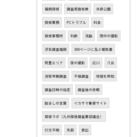
福岡探偵
調査実施有無
冷泉公園
探偵業務
PCトラブル
料金
探偵事務所
判断
洗脳
雨中の撮影
浮気調査福岡
300ページに及ぶ報告書
筑豊エリア
夜の撮影
広川
八女
深夜早朝調査
不倫調査
地理を熟知
調査日時の指定
調査後の余暇
励ましの言葉
イカサマ集客サイト
探偵ラボ（九州探偵調査業協議会）
行方不明
失踪
家出