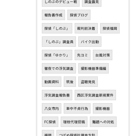
しのぶのデビュー戦
調査露見
報告書作成
探偵ブログ
探偵「しのぶ」
裁判前決着
探偵福岡
「しのぶ」調査員
バイク出動
探偵「ゆかり」
先ヨミ
台風対策
徹夜での浮気調査
撮影機器準備編
動画資料
筑後
盗聴発見
浮気調査報告書
西区浮気調査新規案件
八女市内
車中不貞行為
撮影機器
FC探偵
理枝代理投稿
難題への対処
福岡
つばめ探偵社調査方針