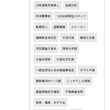
15年連続失敗無し
全国対応
中洲繁華街
つばめ探偵社スタッフ
転居祝い
盗聴機器
ストーカー
福岡県全域対応
不法行為
稚拙な文章
浮気調査久留米
探偵大牟田
久留米探偵
久留米文化街
一般社団法人日本調査業協会
ダブル不倫
報告書300ページ超
しっかりした探偵
調査実施日の選定
不倫調査佐賀
探偵 福岡 おすすめ