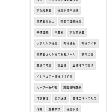
訴訟経験者
撮影手法中洲編
依頼者男女比
夜間の証拠撮影
映像証拠
早慶戦
訴訟前決着
ホテル入り撮影
暗視機材
暗視ワイド
依頼者さんからのお礼メール
豪雨災害
裏道の帝王
誕生日
主導権下の交渉
イレギュラー日程ははずせ
カープ一色の街
調査日時選択
体調管理
公示送達
各種工作への対応
休暇
重要事項
撮影手法