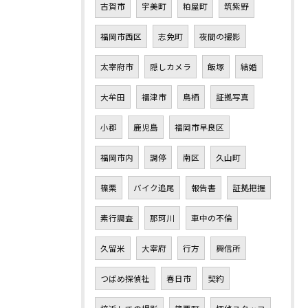
古賀市
宇美町
粕屋町
筑紫野
福岡市西区
志免町
夜間の撮影
太宰府市
隠しカメラ
飯塚
結婚
大牟田
福津市
鳥栖
証拠写真
小郡
鹿児島
福岡市早良区
福岡市内
調停
南区
久山町
篠栗
バイク追尾
報告書
証拠把握
素行調査
那珂川
車中の不倫
久留米
大宰府
行方
興信所
つばめ探偵社
春日市
契約