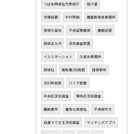
つばめ探偵社代表紹介
抜け道
渋滞回避
平行移動
糟屋郡探偵事務所
探偵久留米
不貞証拠確保
離婚前提
探偵北九州
浮気調査筑豊
イルミネーション
久留米事務所
探偵社
報告書250頁超
謹賀新年
2023年抱負
バイク配置
中央区浮気調査
博多区浮気調査
難航案件
優秀な探偵社
不貞相手方
自身でできる浮気調査
マッチングアプリ