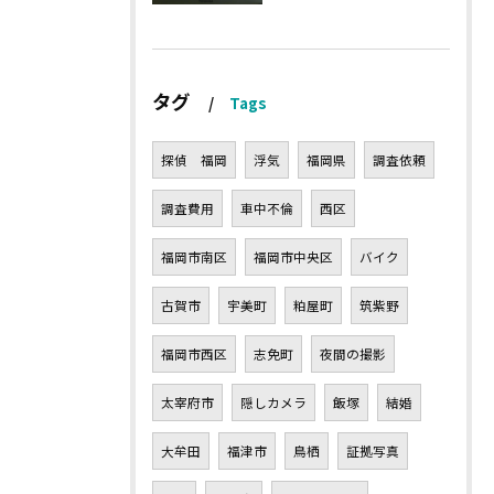
タグ
Tags
探偵 福岡
浮気
福岡県
調査依頼
調査費用
車中不倫
西区
福岡市南区
福岡市中央区
バイク
古賀市
宇美町
粕屋町
筑紫野
福岡市西区
志免町
夜間の撮影
太宰府市
隠しカメラ
飯塚
結婚
大牟田
福津市
鳥栖
証拠写真