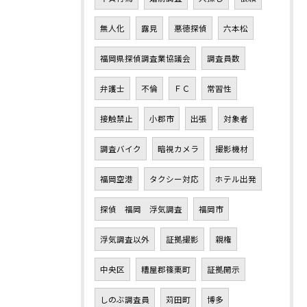
無人化
露見
悪徳探偵
六本松
福岡県探偵調査業協議会
調査員数
弁護士
不倫
ＦＣ
常習性
接触禁止
小郡市
出張
対象者
調査バイク
暗視カメラ
撮影機材
福岡空港
タクシー対応
ホテル出発
探偵 福岡 浮気調査
福岡市
浮気調査以外
証拠撮影
親権
中央区
糟屋郡篠栗町
証拠開示
しのぶ調査員
苅田町
博多