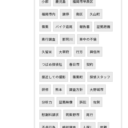
小郡
鹿児島
福岡市早良区
福岡市内
調停
南区
久山町
篠栗
バイク追尾
報告書
証拠把握
素行調査
那珂川
車中の不倫
久留米
大宰府
行方
興信所
つばめ探偵社
春日市
契約
接近しての撮影
篠栗町
探偵スタッフ
研修
熊本
調査方針
大野城市
分析力
証拠映像
訴訟
佐賀
慰謝料請求
筑紫野市
尾行
不貞行為
婚前調査
人探し
依頼