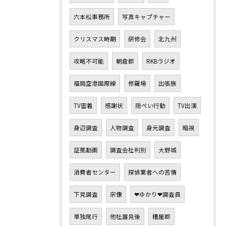
六本松事務所
写真キャプチャー
クリスマス時期
研修会
北九州
攻略不可能
朝倉郡
RKBラジオ
福岡空港国際線
修羅場
出張族
TV密着
感謝状
隠ぺい行動
TV出演
身辺調査
人物調査
身元調査
暗視
証拠動画
調査会社判別
大野城
消費者センター
探偵業者への苦情
下見調査
宗像
❤ゆかり❤調査員
単独尾行
他社露見後
糟屋郡