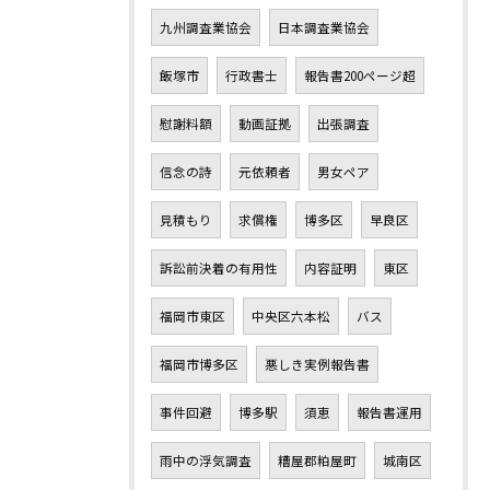
九州調査業協会
日本調査業協会
飯塚市
行政書士
報告書200ページ超
慰謝料額
動画証拠
出張調査
信念の詩
元依頼者
男女ペア
見積もり
求償権
博多区
早良区
訴訟前決着の有用性
内容証明
東区
福岡市東区
中央区六本松
バス
福岡市博多区
悪しき実例報告書
事件回避
博多駅
須恵
報告書運用
雨中の浮気調査
糟屋郡粕屋町
城南区