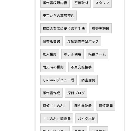
報告書収録内容
密着取材
スタッフ
東京からの高額契約
福岡の業者に安く流す手法
調査実施日
調査報告書
浮気調査中型パック
無人撮影
ホテル利用
暗視ズーム
雨天時の撮影
不貞交際相手
しのぶのデビュー戦
調査露見
報告書作成
探偵ブログ
探偵「しのぶ」
裁判前決着
探偵福岡
「しのぶ」調査員
バイク出動