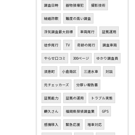
調査日時
器物損壊犯
撮影技術
結婚詐欺
難度の高い調査
浮気調査最大目標
車両尾行
証拠運用
徒歩尾行
TV
奇跡の尾行
調査車両
やらせ口コミ
300ページ
ゆかり調査員
須恵町
小倉南区
三連水車
対談
元チェッカーズ
分厚い報告書
証拠能力
証拠の運用
トラブル実態
鶴久さん
福岡県探偵調査業
GPS
感情移入
緊急応援
増車対応