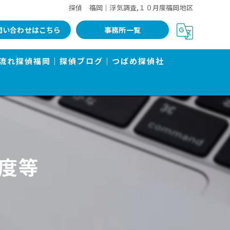
探偵 福岡｜浮気調査,１０月度福岡地区
問い合わせはこちら
事務所一覧
流れ
探偵福岡｜探偵ブログ｜つばめ探偵社
度等
告書で有名