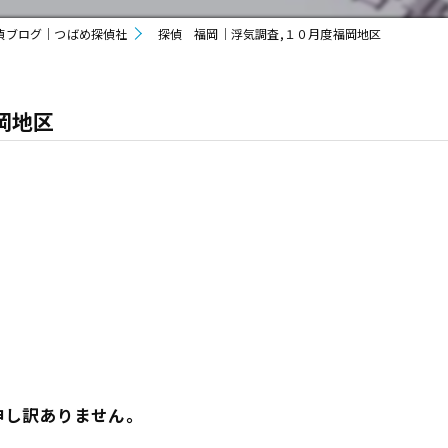
偵ブログ｜つばめ探偵社
探偵 福岡｜浮気調査,１０月度福岡地区
岡地区
、
申し訳ありません。