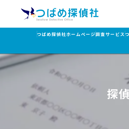
つばめ探偵社ホームページ
調査サービス
浮気調査
素行調査・結
行方調査・人
探
ストーカー対
盗聴器発見調
離婚・浮気調