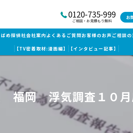
0120-735-999
お
ご相談・お見積もり無料
つばめ探偵社会社案内
よくあるご質問
お客様のお声
ご相談の
【TV密着取材:漫画編】
【インタビュー記事】
つばめ探偵社｜福岡市博多区福岡空港前本部
婚調査・身辺調査
つばめ探偵社 篠栗駅前事務所
探し
つばめ探偵社 赤坂大手門事務所
偵 福岡 浮気調査１０月
策
久留米つばめ探偵社｜西鉄久留米駅より徒歩圏内｜分厚い証拠満載報
査
査のための予備知識