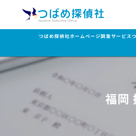
つばめ探偵社ホームページ
調査サービス
浮気調査
素行調査・結
行方調査・人
福岡
ストーカー対
盗聴器発見調
離婚・浮気調