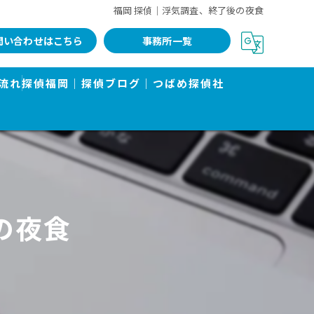
福岡 探偵｜浮気調査、終了後の夜食
問い合わせはこちら
事務所一覧
流れ
探偵福岡｜探偵ブログ｜つばめ探偵社
の夜食
告書で有名