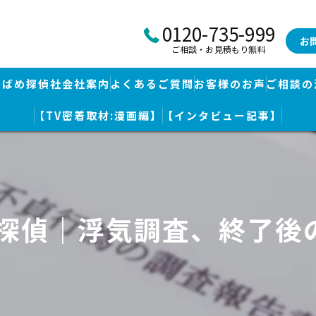
0120-735-999
お
ご相談・お見積もり無料
つばめ探偵社会社案内
よくあるご質問
お客様のお声
ご相談の
【TV密着取材:漫画編】
【インタビュー記事】
つばめ探偵社｜福岡市博多区福岡空港前本部
婚調査・身辺調査
つばめ探偵社 篠栗駅前事務所
探し
つばめ探偵社 赤坂大手門事務所
 探偵｜浮気調査、終了後
策
久留米つばめ探偵社｜西鉄久留米駅より徒歩圏内｜分厚い証拠満載報
査
査のための予備知識