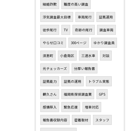
結婚詐欺
難度の高い調査
浮気調査最大目標
車両尾行
証拠運用
徒歩尾行
TV
奇跡の尾行
調査車両
やらせ口コミ
300ページ
ゆかり調査員
須恵町
小倉南区
三連水車
対談
元チェッカーズ
分厚い報告書
証拠能力
証拠の運用
トラブル実態
鶴久さん
福岡県探偵調査業
GPS
感情移入
緊急応援
増車対応
報告書収録内容
密着取材
スタッフ