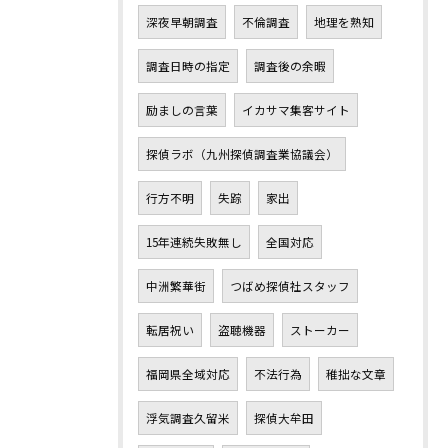
深夜早朝調査
不倫調査
地理を熟知
調査日時の指定
調査後の余暇
励ましの言葉
イカサマ集客サイト
探偵ラボ（九州探偵調査業協議会）
行方不明
失踪
家出
15年連続失敗無し
全国対応
中洲繁華街
つばめ探偵社スタッフ
転居祝い
盗聴機器
ストーカー
福岡県全域対応
不法行為
稚拙な文章
浮気調査久留米
探偵大牟田