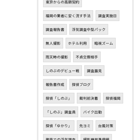
東京からの高額契約
福岡の業者に安く流す手法
調査実施日
調査報告書
浮気調査中型パック
無人撮影
ホテル利用
暗視ズーム
雨天時の撮影
不貞交際相手
しのぶのデビュー戦
調査露見
報告書作成
探偵ブログ
探偵「しのぶ」
裁判前決着
探偵福岡
「しのぶ」調査員
バイク出動
探偵「ゆかり」
先ヨミ
台風対策
徹夜での浮気調査
撮影機器準備編