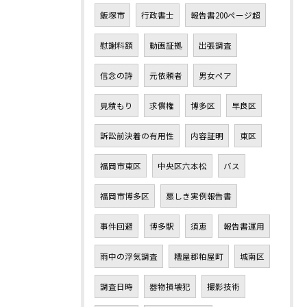
飯塚市
行政書士
報告書200ページ超
慰謝料額
動画証拠
出張調査
信念の詩
元依頼者
男女ペア
見積もり
求償権
博多区
早良区
訴訟前決着の有用性
内容証明
東区
福岡市東区
中央区六本松
バス
福岡市博多区
悪しき実例報告書
事件回避
博多駅
須恵
報告書運用
雨中の浮気調査
糟屋郡粕屋町
城南区
調査日時
器物損壊犯
撮影技術