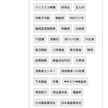
クリスマス時期
研修会
北九州
攻略不可能
朝倉郡
RKBラジオ
福岡空港国際線
修羅場
出張族
TV密着
感謝状
隠ぺい行動
TV出演
身辺調査
人物調査
身元調査
暗視
証拠動画
調査会社判別
大野城
消費者センター
探偵業者への苦情
下見調査
宗像
❤ゆかり❤調査員
単独尾行
他社露見後
糟屋郡
九州調査業協会
日本調査業協会