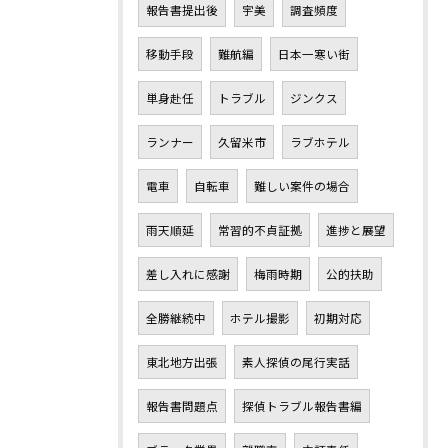
報告書提出後
宇美
調査頻度
移動手段
難航編
日本一寒い街
単身赴任
トラブル
ジンクス
ランナー
久留米市
ラブホテル
電車
自転車
難しい案件の場合
雨天順延
常習的不貞証拠
進捗と展望
差し入れに感謝
梅雨時期
公的扶助
全勝継続中
ホテル撮影
初期対応
東北地方出張
素人探偵の尾行実話
報告書問題点
探偵トラブル報告書編