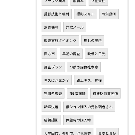
ブラック業界
離職率
立証責任
撮影技術と機材
撮影スキル
報告動画
調査機材
詐欺メール
調査実施タイミング
癒しの場所
直方市
早朝の調査
映像と日光
調査プラン
つばめ探偵社本意
キスは浮気か？
路上キス、抱擁
完勝型調査
2段階面談
篠栗駅前事務所
訴訟決着
億ション購入の元依頼者さん
暗視撮影
休憩時の購入物
大牟田市、柳川市、浮気調査
真夏と真冬