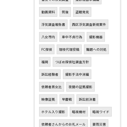
動画資料
筑後
盗聴発見
浮気調査報告書
西区浮気調査新規案件
八女市内
車中不貞行為
撮影機器
FC探偵
理枝代理投稿
難題への対処
福岡
つばめ探偵社調査方針
訴訟経験者
撮影手法中洲編
依頼者男女比
夜間の証拠撮影
映像証拠
早慶戦
訴訟前決着
ホテル入り撮影
暗視機材
暗視ワイド
依頼者さんからのお礼メール
豪雨災害