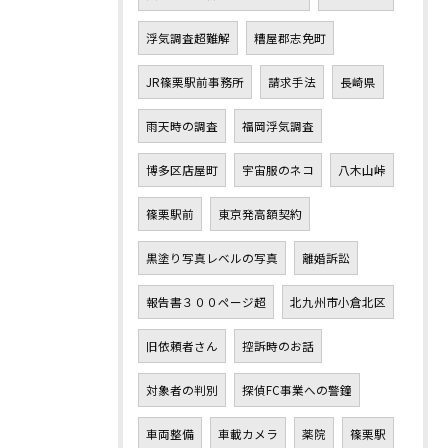
浮気調査超難解
糟屋郡志免町
JR篠栗駅前事務所
請求手法
長崎県
雨天時の調査
福岡浮気調査
博多区店屋町
宇宙服のネコ
八木山峠
篠栗駅前
東京発高額契約
黒塗り写真レベルの写真
離婚訴訟
報告書３００ページ超
北九州市小倉北区
旧依頼者さん
控訴時のお話
対象者の判別
探偵FC事業への警鐘
車両整備
車載カメラ
薬院
篠栗駅