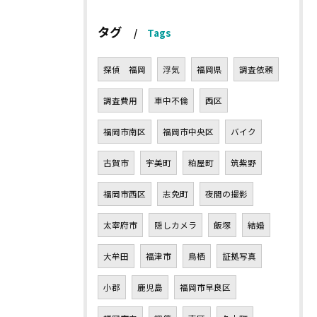
タグ
Tags
探偵 福岡
浮気
福岡県
調査依頼
調査費用
車中不倫
西区
福岡市南区
福岡市中央区
バイク
古賀市
宇美町
粕屋町
筑紫野
福岡市西区
志免町
夜間の撮影
太宰府市
隠しカメラ
飯塚
結婚
大牟田
福津市
鳥栖
証拠写真
小郡
鹿児島
福岡市早良区