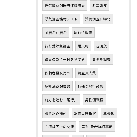
浮気調査24時間連続調査
駐車違反
浮気調査機材テスト
浮気調査に特化
同居か別居か
尾行型調査
待ち受け型調査
雨天時
吉田茂
結果の為に一日を捨てる
妻側を調査
依頼者男女比率
調査員人数
証拠満載報告書
特殊な尾行形態
前方を進む「尾行」
男性側親権
張り込み場所
調査日時指定
主導権
主導権下での交渉
第2対象者詳細事項