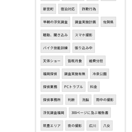
新宮町
宿泊対応
詐欺行為
早朝の浮気調査
調査実施計画
佐賀県
聴取、聞き込み
スマホ撮影
バイク技能訓練
張り込み中
天体ショー
皆既月食
婚費分担
福岡探偵
調査実施有無
冷泉公園
探偵業務
PCトラブル
料金
探偵事務所
判断
洗脳
雨中の撮影
浮気調査福岡
300ページに及ぶ報告書
筑豊エリア
夜の撮影
広川
八女