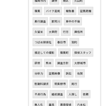
福岡市内
調停
南区
久山町
篠栗
バイク追尾
報告書
証拠把握
素行調査
那珂川
車中の不倫
久留米
大宰府
行方
興信所
つばめ探偵社
春日市
契約
接近しての撮影
篠栗町
探偵スタッフ
研修
熊本
調査方針
大野城市
分析力
証拠映像
訴訟
佐賀
慰謝料請求
筑紫野市
尾行
不貞行為
婚前調査
人探し
依頼
無人化
露見
悪徳探偵
六本松