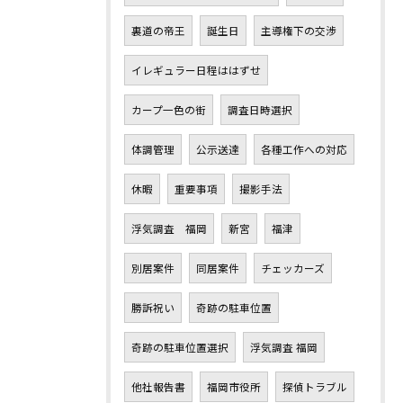
裏道の帝王
誕生日
主導権下の交渉
イレギュラー日程ははずせ
カープ一色の街
調査日時選択
体調管理
公示送達
各種工作への対応
休暇
重要事項
撮影手法
浮気調査 福岡
新宮
福津
別居案件
同居案件
チェッカーズ
勝訴祝い
奇跡の駐車位置
奇跡の駐車位置選択
浮気調査 福岡
他社報告書
福岡市役所
探偵トラブル