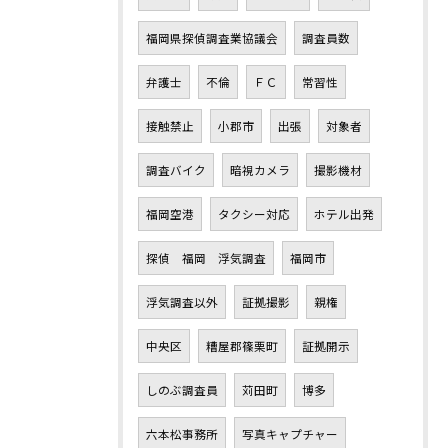
福岡県探偵調査業協議会
調査員数
弁護士
不倫
ＦＣ
常習性
接触禁止
小郡市
出張
対象者
調査バイク
暗視カメラ
撮影機材
福岡空港
タクシー対応
ホテル出発
探偵 福岡 浮気調査
福岡市
浮気調査以外
証拠撮影
親権
中央区
糟屋郡篠栗町
証拠開示
しのぶ調査員
苅田町
博多
六本松事務所
写真キャプチャー