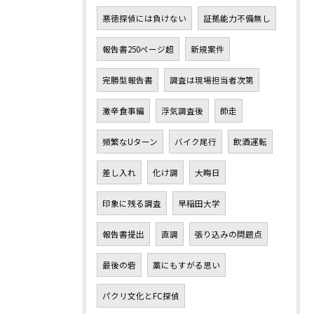
悪徳探偵には負けない
証拠能力不備無し
報告書250ページ超
新規案件
完勝型報告書
調査は現場担当者次第
激辛食事編
浮気調査後
師走
頻繁なUターン
バイク尾行
飲酒運転
差し入れ
化け調
大晦日
印象に残る調査
早稲田大学
報告書提出
直調
張り込みの問題点
最後の砦
藁にもすがる思い
パクリ文化とFC探偵