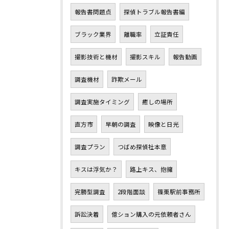
報告書問題点
探偵トラブル報告書編
ブラック業界
離職率
立証責任
撮影技術と機材
撮影スキル
報告動画
調査機材
詐欺メール
調査実施タイミング
癒しの場所
直方市
早朝の調査
映像と日光
調査プラン
つばめ探偵社本意
キスは浮気か？
路上キス、抱擁
完勝型調査
2段階面談
篠栗駅前事務所
訴訟決着
億ション購入の元依頼者さん