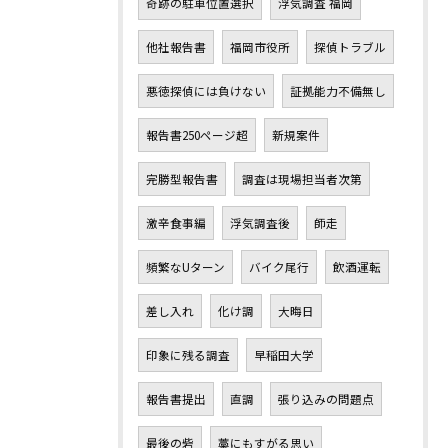
奇跡の駐車位置選択
浮気調査 福岡
他社報告書
福岡市役所
探偵トラブル
悪徳探偵には負けない
証拠能力不備無し
報告書250ページ超
新規案件
完勝型報告書
調査は現場担当者次第
激辛食事編
浮気調査後
師走
頻繁なUターン
バイク尾行
飲酒運転
差し入れ
化け調
大晦日
印象に残る調査
早稲田大学
報告書提出
直調
張り込みの問題点
最後の砦
藁にもすがる思い