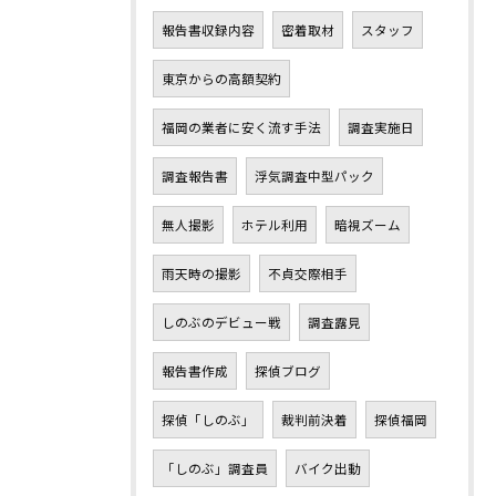
報告書収録内容
密着取材
スタッフ
東京からの高額契約
福岡の業者に安く流す手法
調査実施日
調査報告書
浮気調査中型パック
無人撮影
ホテル利用
暗視ズーム
雨天時の撮影
不貞交際相手
しのぶのデビュー戦
調査露見
報告書作成
探偵ブログ
探偵「しのぶ」
裁判前決着
探偵福岡
「しのぶ」調査員
バイク出動