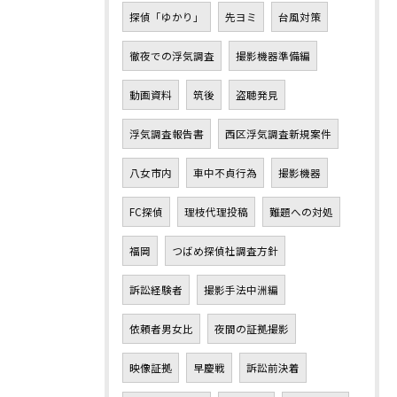
探偵「ゆかり」
先ヨミ
台風対策
徹夜での浮気調査
撮影機器準備編
動画資料
筑後
盗聴発見
浮気調査報告書
西区浮気調査新規案件
八女市内
車中不貞行為
撮影機器
FC探偵
理枝代理投稿
難題への対処
福岡
つばめ探偵社調査方針
訴訟経験者
撮影手法中洲編
依頼者男女比
夜間の証拠撮影
映像証拠
早慶戦
訴訟前決着