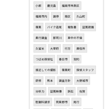
小郡
鹿児島
福岡市早良区
福岡市内
調停
南区
久山町
篠栗
バイク追尾
報告書
証拠把握
素行調査
那珂川
車中の不倫
久留米
大宰府
行方
興信所
つばめ探偵社
春日市
契約
接近しての撮影
篠栗町
探偵スタッフ
研修
熊本
調査方針
大野城市
分析力
証拠映像
訴訟
佐賀
慰謝料請求
筑紫野市
尾行