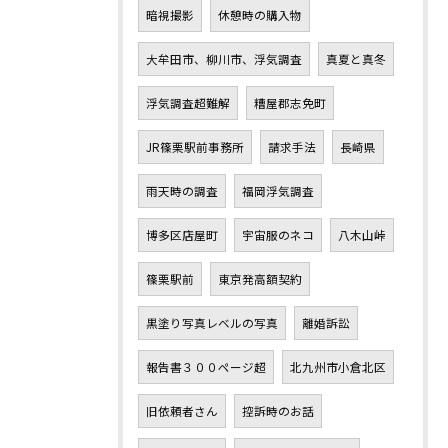
暗視撮影
休憩時の購入物
大牟田市、柳川市、浮気調査
真夏と真冬
浮気調査超難解
糟屋郡志免町
JR篠栗駅前事務所
請求手法
長崎県
雨天時の調査
福岡浮気調査
博多区店屋町
宇宙服のネコ
八木山峠
篠栗駅前
東京発高額契約
黒塗り写真レベルの写真
離婚訴訟
報告書３００ページ超
北九州市小倉北区
旧依頼者さん
控訴時のお話