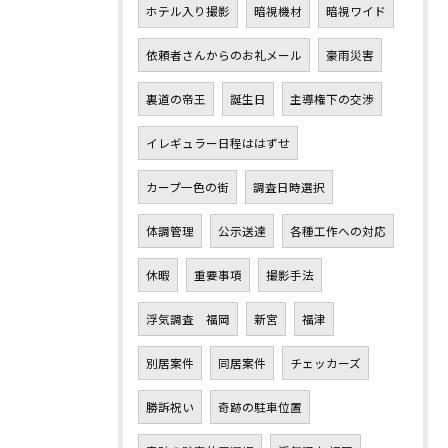
ホテル入り撮影
暗視機材
暗視ワイド
依頼者さんからのお礼メール
豪雨災害
裏道の帝王
誕生日
主導権下の交渉
イレギュラー日程ははずせ
カープ一色の街
調査日時選択
体調管理
公示送達
各種工作への対応
休暇
重要事項
撮影手法
浮気調査 福岡
新宮
福津
別居案件
同居案件
チェッカーズ
勝訴祝い
奇跡の駐車位置