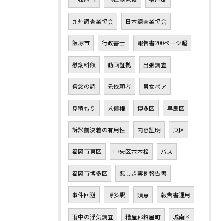
九州調査業協会
日本調査業協会
飯塚市
行政書士
報告書200ページ超
慰謝料額
動画証拠
出張調査
信念の詩
元依頼者
男女ペア
見積もり
求償権
博多区
早良区
訴訟前決着の有用性
内容証明
東区
福岡市東区
中央区六本松
バス
福岡市博多区
悪しき実例報告書
事件回避
博多駅
須恵
報告書運用
雨中の浮気調査
糟屋郡粕屋町
城南区