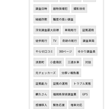
調査日時
器物損壊犯
撮影技術
結婚詐欺
難度の高い調査
浮気調査最大目標
車両尾行
証拠運用
徒歩尾行
TV
奇跡の尾行
調査車両
やらせ口コミ
300ページ
ゆかり調査員
須恵町
小倉南区
三連水車
対談
元チェッカーズ
分厚い報告書
証拠能力
証拠の運用
トラブル実態
鶴久さん
福岡県探偵調査業
GPS
感情移入
緊急応援
増車対応