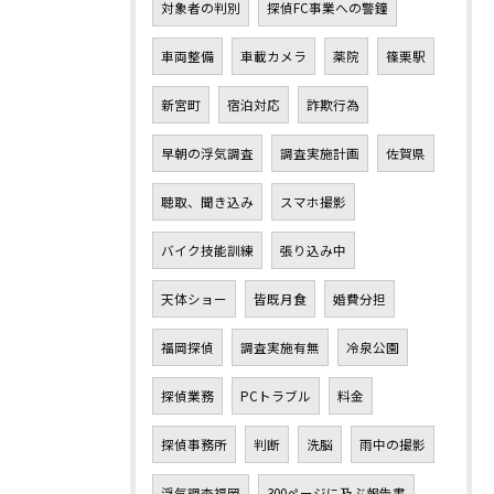
対象者の判別
探偵FC事業への警鐘
車両整備
車載カメラ
薬院
篠栗駅
新宮町
宿泊対応
詐欺行為
早朝の浮気調査
調査実施計画
佐賀県
聴取、聞き込み
スマホ撮影
バイク技能訓練
張り込み中
天体ショー
皆既月食
婚費分担
福岡探偵
調査実施有無
冷泉公園
探偵業務
PCトラブル
料金
探偵事務所
判断
洗脳
雨中の撮影
浮気調査福岡
300ページに及ぶ報告書