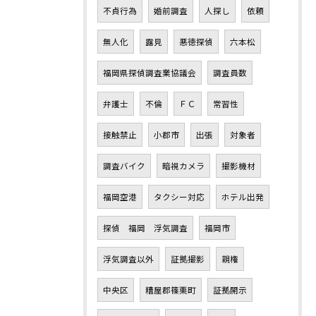
不貞行為
婚前調査
人探し
依頼
無人化
露見
悪徳探偵
六本松
福岡県探偵調査業協議会
調査員数
弁護士
不倫
ＦＣ
常習性
接触禁止
小郡市
出張
対象者
調査バイク
暗視カメラ
撮影機材
福岡空港
タクシー対応
ホテル出発
探偵 福岡 浮気調査
福岡市
浮気調査以外
証拠撮影
親権
中央区
糟屋郡篠栗町
証拠開示