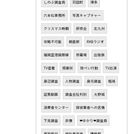
しのぶ調査員
苅田町
博多
六本松事務所
写真キャプチャー
クリスマス時期
研修会
北九州
攻略不可能
朝倉郡
RKBラジオ
福岡空港国際線
修羅場
出張族
TV密着
感謝状
隠ぺい行動
TV出演
身辺調査
人物調査
身元調査
暗視
証拠動画
調査会社判別
大野城
消費者センター
探偵業者への苦情
下見調査
宗像
❤ゆかり❤調査員
単独尾行
他社露見後
糟屋郡