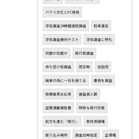
パクリ文化とFC探偵
浮気調査24時間連続調査
駐車違反
浮気調査機材テスト
浮気調査に特化
同居か別居か
尾行型調査
待ち受け型調査
雨天時
吉田茂
結果の為に一日を捨てる
妻側を調査
依頼者男女比率
調査員人数
証拠満載報告書
特殊な尾行形態
前方を進む「尾行」
男性側親権
張り込み場所
調査日時指定
主導権