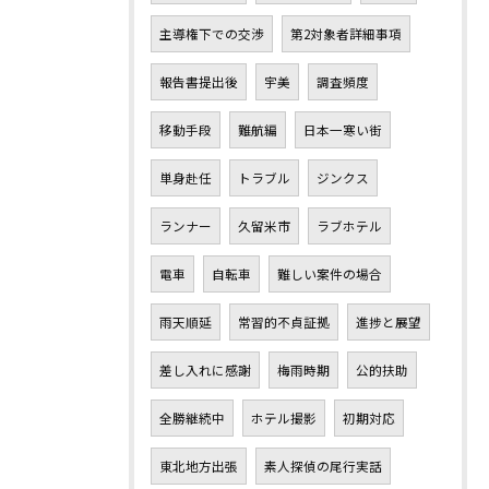
主導権下での交渉
第2対象者詳細事項
報告書提出後
宇美
調査頻度
移動手段
難航編
日本一寒い街
単身赴任
トラブル
ジンクス
ランナー
久留米市
ラブホテル
電車
自転車
難しい案件の場合
雨天順延
常習的不貞証拠
進捗と展望
差し入れに感謝
梅雨時期
公的扶助
全勝継続中
ホテル撮影
初期対応
東北地方出張
素人探偵の尾行実話