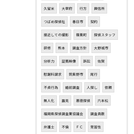
久留米
大宰府
行方
興信所
つばめ探偵社
春日市
契約
接近しての撮影
篠栗町
探偵スタッフ
研修
熊本
調査方針
大野城市
分析力
証拠映像
訴訟
佐賀
慰謝料請求
筑紫野市
尾行
不貞行為
婚前調査
人探し
依頼
無人化
露見
悪徳探偵
六本松
福岡県探偵調査業協議会
調査員数
弁護士
不倫
ＦＣ
常習性