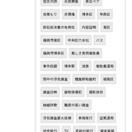
信念の詩
元依頼者
男女ペア
見積もり
求償権
博多区
早良区
訴訟前決着の有用性
内容証明
東区
福岡市東区
中央区六本松
バス
福岡市博多区
悪しき実例報告書
事件回避
博多駅
須恵
報告書運用
雨中の浮気調査
糟屋郡粕屋町
城南区
調査日時
器物損壊犯
撮影技術
結婚詐欺
難度の高い調査
浮気調査最大目標
車両尾行
証拠運用
徒歩尾行
TV
奇跡の尾行
調査車両