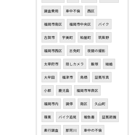
調査費用
車中不倫
西区
福岡市南区
福岡市中央区
バイク
古賀市
宇美町
粕屋町
筑紫野
福岡市西区
志免町
夜間の撮影
太宰府市
隠しカメラ
飯塚
結婚
大牟田
福津市
鳥栖
証拠写真
小郡
鹿児島
福岡市早良区
福岡市内
調停
南区
久山町
篠栗
バイク追尾
報告書
証拠把握
素行調査
那珂川
車中の不倫