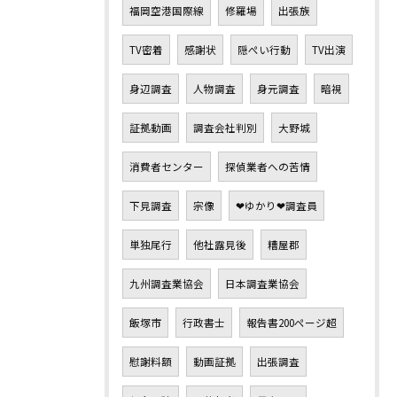
福岡空港国際線
修羅場
出張族
TV密着
感謝状
隠ぺい行動
TV出演
身辺調査
人物調査
身元調査
暗視
証拠動画
調査会社判別
大野城
消費者センター
探偵業者への苦情
下見調査
宗像
❤ゆかり❤調査員
単独尾行
他社露見後
糟屋郡
九州調査業協会
日本調査業協会
飯塚市
行政書士
報告書200ページ超
慰謝料額
動画証拠
出張調査