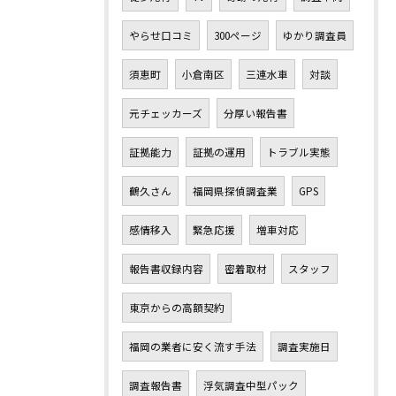
やらせ口コミ
300ページ
ゆかり調査員
須恵町
小倉南区
三連水車
対談
元チェッカーズ
分厚い報告書
証拠能力
証拠の運用
トラブル実態
鶴久さん
福岡県探偵調査業
GPS
感情移入
緊急応援
増車対応
報告書収録内容
密着取材
スタッフ
東京からの高額契約
福岡の業者に安く流す手法
調査実施日
調査報告書
浮気調査中型パック