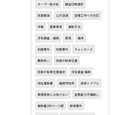
カープ一色の街
調査日時選択
体調管理
公示送達
各種工作への対応
休暇
重要事項
撮影手法
浮気調査 福岡
新宮
福津
別居案件
同居案件
チェッカーズ
勝訴祝い
奇跡の駐車位置
奇跡の駐車位置選択
浮気調査 福岡
他社報告書
福岡市役所
探偵トラブル
悪徳探偵には負けない
証拠能力不備無し
報告書250ページ超
新規案件