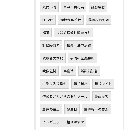
八女市内
車中不貞行為
撮影機器
FC探偵
理枝代理投稿
難題への対処
福岡
つばめ探偵社調査方針
訴訟経験者
撮影手法中洲編
依頼者男女比
夜間の証拠撮影
映像証拠
早慶戦
訴訟前決着
ホテル入り撮影
暗視機材
暗視ワイド
依頼者さんからのお礼メール
豪雨災害
裏道の帝王
誕生日
主導権下の交渉
イレギュラー日程ははずせ