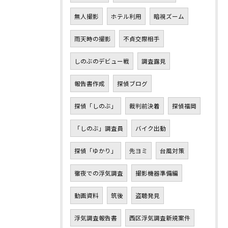
無人撮影
ホテル利用
暗視ズーム
雨天時の撮影
不貞交際相手
しのぶのデビュー戦
調査露見
報告書作成
探偵ブログ
探偵「しのぶ」
裁判前決着
探偵福岡
「しのぶ」調査員
バイク出動
探偵「ゆかり」
先ヨミ
台風対策
徹夜での浮気調査
撮影機器準備編
動画資料
筑後
盗聴発見
浮気調査報告書
西区浮気調査新規案件