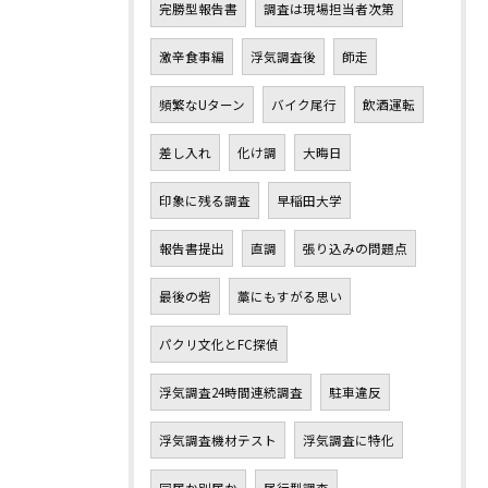
完勝型報告書
調査は現場担当者次第
激辛食事編
浮気調査後
師走
頻繁なUターン
バイク尾行
飲酒運転
差し入れ
化け調
大晦日
印象に残る調査
早稲田大学
報告書提出
直調
張り込みの問題点
最後の砦
藁にもすがる思い
パクリ文化とFC探偵
浮気調査24時間連続調査
駐車違反
浮気調査機材テスト
浮気調査に特化
同居か別居か
尾行型調査