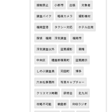
接触禁止
小郡市
出張
対象者
調査バイク
暗視カメラ
撮影機材
福岡空港
タクシー対応
ホテル出発
探偵 福岡 浮気調査
福岡市
浮気調査以外
証拠撮影
親権
中央区
糟屋郡篠栗町
証拠開示
しのぶ調査員
苅田町
博多
六本松事務所
写真キャプチャー
クリスマス時期
研修会
北九州
攻略不可能
朝倉郡
RKBラジオ