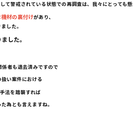
」
して警戒されている状態での再調査は、我々にとっても懸
な機材の裏付け
があり、
きました。
りました。
関係者も退去済みですので
の扱い案件における
の手法を踏襲すれば
った為とも言えますね。