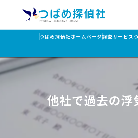
つばめ探偵社ホームページ
調査サービス
浮気調査
素行調査・結
行方調査・人
他社で過去の浮
ストーカー対
盗聴器発見調
離婚・浮気調