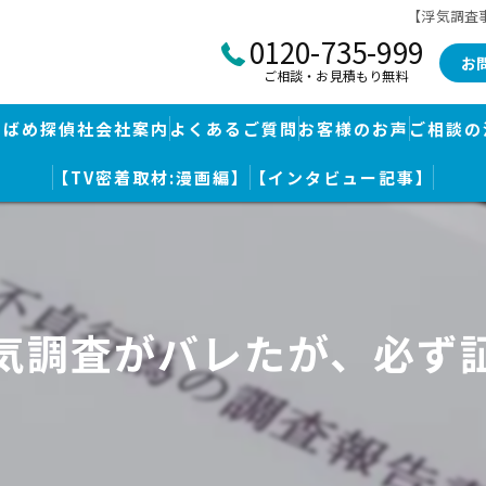
【浮気調査
0120-735-999
お
ご相談・お見積もり無料
つばめ探偵社会社案内
よくあるご質問
お客様のお声
ご相談の
【TV密着取材:漫画編】
【インタビュー記事】
つばめ探偵社｜福岡市博多区福岡空港前本部
婚調査・身辺調査
つばめ探偵社 篠栗駅前事務所
探し
つばめ探偵社 赤坂大手門事務所
気調査がバレたが、必ず
策
久留米つばめ探偵社｜西鉄久留米駅より徒歩圏内｜分厚い証拠満載報
査
査のための予備知識