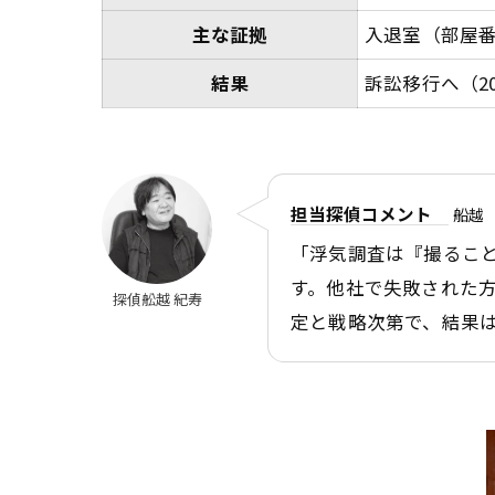
主な証拠
入退室（部屋
結果
訴訟移行へ（2
担当探偵コメント
船越
「浮気調査は『撮るこ
す。他社で失敗された
探偵舩越 紀寿
定と戦略次第で、結果