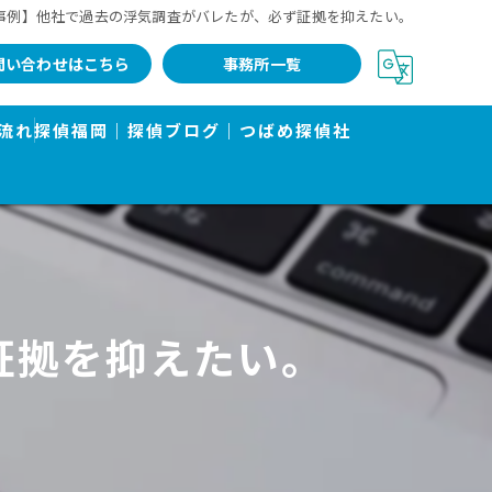
事例】他社で過去の浮気調査がバレたが、必ず証拠を抑えたい。
問い合わせはこちら
事務所一覧
流れ
探偵福岡｜探偵ブログ｜つばめ探偵社
証拠を抑えたい。
告書で有名