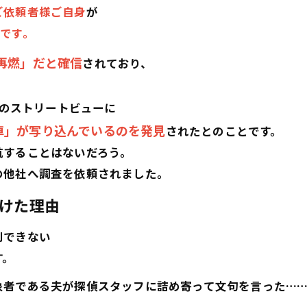
ご依頼者様ご自身
が
らです
。
再燃」だと確信
されており、
プのストリートビューに
車」が写り込んでいるのを発見
されたとのことです。
航することはないだろう。
の他社へ調査を依頼されました。
けた理由
別できない
す。
象者である夫が探偵スタッフに詰め寄って文句を言った…