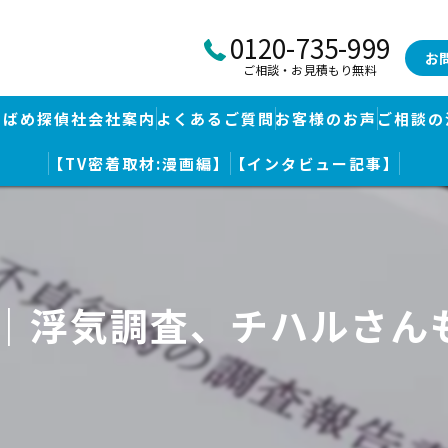
0120-735-999
お
ご相談・お見積もり無料
つばめ探偵社会社案内
よくあるご質問
お客様のお声
ご相談の
【TV密着取材:漫画編】
【インタビュー記事】
つばめ探偵社｜福岡市博多区福岡空港前本部
婚調査・身辺調査
つばめ探偵社 篠栗駅前事務所
探し
つばめ探偵社 赤坂大手門事務所
岡｜浮気調査、チハルさん
策
久留米つばめ探偵社｜西鉄久留米駅より徒歩圏内｜分厚い証拠満載報
査
査のための予備知識