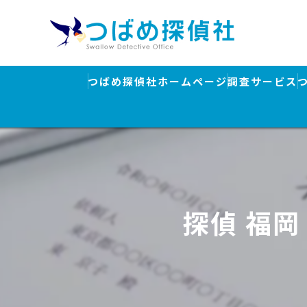
つばめ探偵社ホームページ
調査サービス
浮気調査
素行調査・結
行方調査・人
探偵 福
ストーカー対
盗聴器発見調
離婚・浮気調