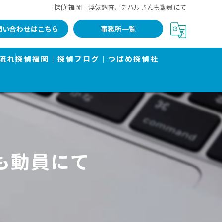
探偵 福岡｜浮気調査、チハルさんも動員にて
問い合わせはこちら
事務所一覧
流れ
探偵福岡｜探偵ブログ｜つばめ探偵社
も動員にて
告書で有名