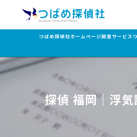
つばめ探偵社ホームページ
調査サービス
浮気調査
素行調査・結
行方調査・人
探偵 福岡｜浮
ストーカー対
盗聴器発見調
離婚・浮気調