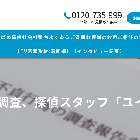
0120-735-999
お
ご相談・お見積もり無料
つばめ探偵社会社案内
よくあるご質問
お客様のお声
ご相談の
【TV密着取材:漫画編】
【インタビュー記事】
つばめ探偵社｜福岡市博多区福岡空港前本部
婚調査・身辺調査
つばめ探偵社 篠栗駅前事務所
探し
つばめ探偵社 赤坂大手門事務所
気調査、探偵スタッフ「ユ
策
久留米つばめ探偵社｜西鉄久留米駅より徒歩圏内｜分厚い証拠満載報
査
査のための予備知識