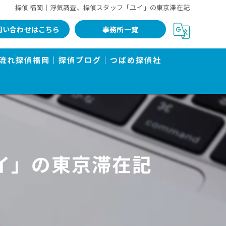
探偵 福岡｜浮気調査、探偵スタッフ「ユイ」の東京滞在記
問い合わせはこちら
事務所一覧
流れ
探偵福岡｜探偵ブログ｜つばめ探偵社
イ」の東京滞在記
告書で有名