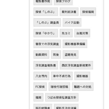
報告書作成
探偵ブログ
探偵「しのぶ」
裁判前決着
探偵福岡
「しのぶ」調査員
バイク出動
探偵「ゆかり」
先ヨミ
台風対策
徹夜での浮気調査
撮影機器準備編
動画資料
筑後
盗聴発見
浮気調査報告書
西区浮気調査新規案件
八女市内
車中不貞行為
撮影機器
FC探偵
理枝代理投稿
難題への対処
福岡
つばめ探偵社調査方針
訴訟経験者
撮影手法中洲編