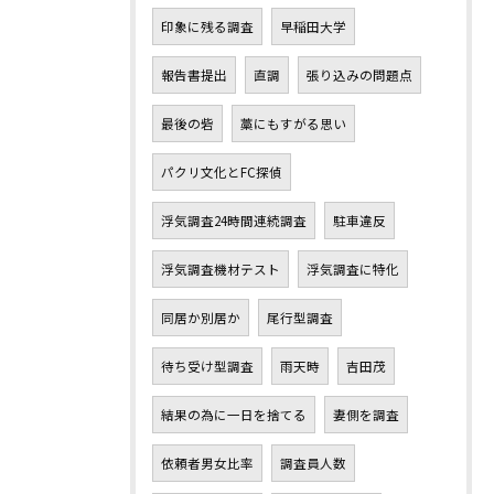
印象に残る調査
早稲田大学
報告書提出
直調
張り込みの問題点
最後の砦
藁にもすがる思い
パクリ文化とFC探偵
浮気調査24時間連続調査
駐車違反
浮気調査機材テスト
浮気調査に特化
同居か別居か
尾行型調査
待ち受け型調査
雨天時
吉田茂
結果の為に一日を捨てる
妻側を調査
依頼者男女比率
調査員人数