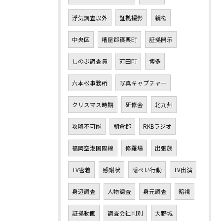
浮気調査以外
証拠撮影
親権
中央区
糟屋郡篠栗町
証拠開示
しのぶ調査員
苅田町
博多
六本松事務所
写真キャプチャー
クリスマス時期
研修会
北九州
攻略不可能
朝倉郡
RKBラジオ
福岡空港国際線
修羅場
出張族
TV密着
感謝状
隠ぺい行動
TV出演
身辺調査
人物調査
身元調査
暗視
証拠動画
調査会社判別
大野城