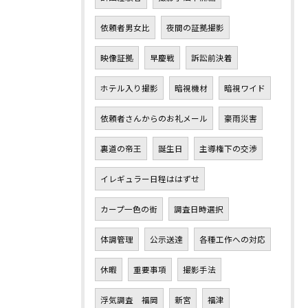
依頼者男女比
夜間の証拠撮影
映像証拠
早慶戦
訴訟前決着
ホテル入り撮影
暗視機材
暗視ワイド
依頼者さんからのお礼メール
豪雨災害
裏道の帝王
誕生日
主導権下の交渉
イレギュラー日程ははずせ
カープ一色の街
調査日時選択
体調管理
公示送達
各種工作への対応
休暇
重要事項
撮影手法
浮気調査 福岡
新宮
福津