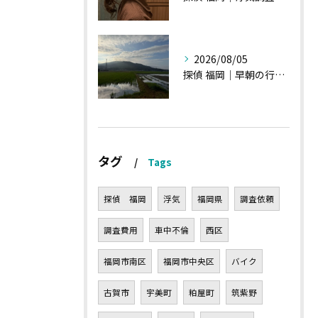
2026/08/05
探偵 福岡｜早朝の行動調査、初見一発勝負のような・・・・
タグ
Tags
探偵 福岡
浮気
福岡県
調査依頼
調査費用
車中不倫
西区
福岡市南区
福岡市中央区
バイク
古賀市
宇美町
粕屋町
筑紫野