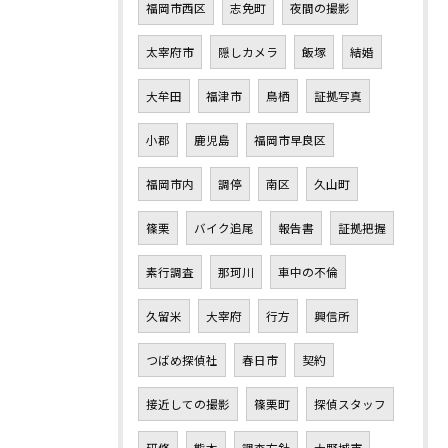
福岡市西区
志免町
夜間の撮影
太宰府市
隠しカメラ
飯塚
結婚
大牟田
福津市
鳥栖
証拠写真
小郡
鹿児島
福岡市早良区
福岡市内
調停
南区
久山町
篠栗
バイク追尾
報告書
証拠把握
素行調査
那珂川
車中の不倫
久留米
大宰府
行方
興信所
つばめ探偵社
春日市
契約
接近しての撮影
篠栗町
探偵スタッフ