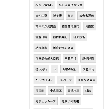
福岡市博多区
悪しき実例報告書
事件回避
博多駅
須恵
報告書運用
雨中の浮気調査
糟屋郡粕屋町
城南区
調査日時
器物損壊犯
撮影技術
結婚詐欺
難度の高い調査
浮気調査最大目標
車両尾行
証拠運用
徒歩尾行
TV
奇跡の尾行
調査車両
やらせ口コミ
300ページ
ゆかり調査員
須恵町
小倉南区
三連水車
対談
元チェッカーズ
分厚い報告書