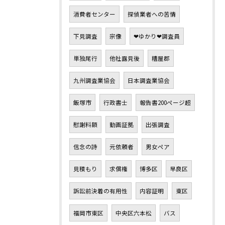
消費者センター
探偵業者への苦情
下見調査
宗像
❤ゆかり❤調査員
単独尾行
他社露見後
糟屋郡
九州調査業協会
日本調査業協会
飯塚市
行政書士
報告書200ページ超
慰謝料額
動画証拠
出張調査
信念の詩
元依頼者
男女ペア
見積もり
求償権
博多区
早良区
訴訟前決着の有用性
内容証明
東区
福岡市東区
中央区六本松
バス