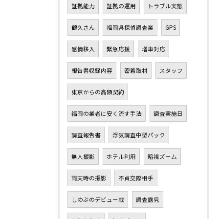
証拠能力
証拠の運用
トラブル実態
鶴久さん
福岡県探偵調査業
GPS
感情移入
緊急応援
増車対応
報告書収録内容
密着取材
スタッフ
東京からの高額契約
福岡の業者に安く流す手法
調査実施日
調査報告書
浮気調査中型パック
無人撮影
ホテル利用
暗視ズーム
雨天時の撮影
不貞交際相手
しのぶのデビュー戦
調査露見