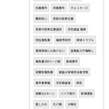
別居案件
同居案件
チェッカーズ
勝訴祝い
奇跡の駐車位置
奇跡の駐車位置選択
浮気調査 福岡
他社報告書
福岡市役所
探偵トラブル
悪徳探偵には負けない
証拠能力不備無し
報告書250ページ超
新規案件
完勝型報告書
調査は現場担当者次第
激辛食事編
浮気調査後
師走
頻繁なUターン
バイク尾行
飲酒運転
差し入れ
化け調
大晦日