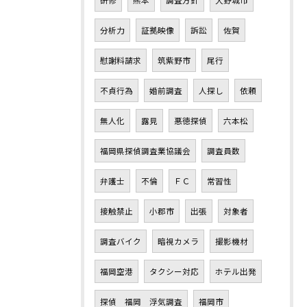
研修
熊本
調査方針
大野城市
分析力
証拠映像
訴訟
佐賀
慰謝料請求
筑紫野市
尾行
不貞行為
婚前調査
人探し
依頼
無人化
露見
悪徳探偵
六本松
福岡県探偵調査業協議会
調査員数
弁護士
不倫
ＦＣ
常習性
接触禁止
小郡市
出張
対象者
調査バイク
暗視カメラ
撮影機材
福岡空港
タクシー対応
ホテル出発
探偵 福岡 浮気調査
福岡市