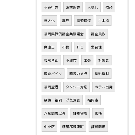
不貞行為
婚前調査
人探し
依頼
無人化
露見
悪徳探偵
六本松
福岡県探偵調査業協議会
調査員数
弁護士
不倫
ＦＣ
常習性
接触禁止
小郡市
出張
対象者
調査バイク
暗視カメラ
撮影機材
福岡空港
タクシー対応
ホテル出発
探偵 福岡 浮気調査
福岡市
浮気調査以外
証拠撮影
親権
中央区
糟屋郡篠栗町
証拠開示