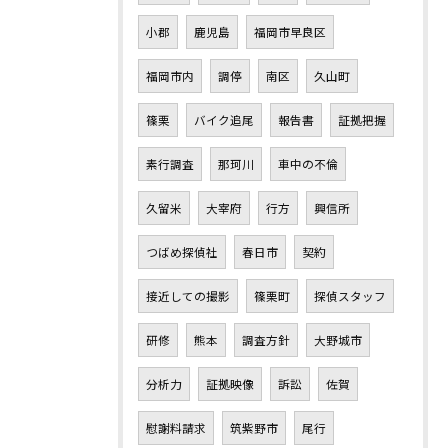
小郡
鹿児島
福岡市早良区
福岡市内
調停
南区
久山町
篠栗
バイク追尾
報告書
証拠把握
素行調査
那珂川
車中の不倫
久留米
大宰府
行方
興信所
つばめ探偵社
春日市
契約
接近しての撮影
篠栗町
探偵スタッフ
研修
熊本
調査方針
大野城市
分析力
証拠映像
訴訟
佐賀
慰謝料請求
筑紫野市
尾行