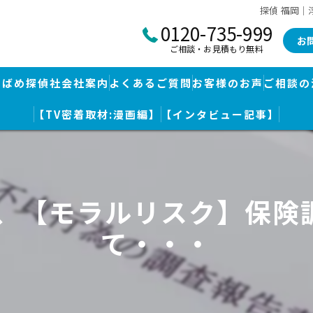
探偵 福岡
0120-735-999
お
ご相談・お見積もり無料
つばめ探偵社会社案内
よくあるご質問
お客様のお声
ご相談の
【TV密着取材:漫画編】
【インタビュー記事】
つばめ探偵社｜福岡市博多区福岡空港前本部
婚調査・身辺調査
つばめ探偵社 篠栗駅前事務所
探し
つばめ探偵社 赤坂大手門事務所
査、【モラルリスク】保険
策
久留米つばめ探偵社｜西鉄久留米駅より徒歩圏内｜分厚い証拠満載報
て・・・
査
査のための予備知識