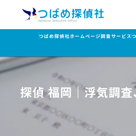
つばめ探偵社ホームページ
調査サービス
浮気調査
素行調査・結
行方調査・人
探偵 福岡｜浮気調
ストーカー対
盗聴器発見調
離婚・浮気調