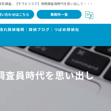
｜浮気調査、【モラルリスク】保険調査員時代を思い出して・・・
問い合わせはこちら
事務所一覧
流れ
探偵福岡｜探偵ブログ｜つばめ探偵社
調査員時代を思い出し
告書で有名