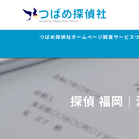
つばめ探偵社ホームページ
調査サービス
浮気調査
素行調査・結
行方調査・人
探偵 福岡
ストーカー対
盗聴器発見調
離婚・浮気調