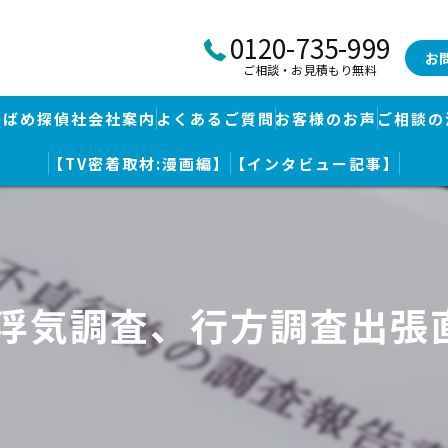
0120-735-999
お
ご相談・お見積もり無料
つばめ探偵社会社案内
よくあるご質問
お客様のお声
ご相談の
【TV密着取材:漫画編】
【インタビュー記事】
つばめ探偵社｜福岡市博多区福岡空港前本部
婚調査・身辺調査
つばめ探偵社 篠栗駅前事務所
探し
つばめ探偵社 赤坂大手門事務所
｜浮気調査、行方調査出張
策
久留米つばめ探偵社｜西鉄久留米駅より徒歩圏内｜分厚い証拠満載報
査
査のための予備知識