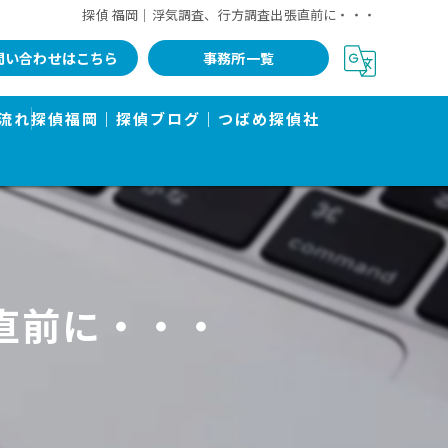
探偵 福岡｜浮気調査、行方調査出張直前に・・・
問い合わせはこちら
事務所一覧
流れ
探偵福岡｜探偵ブログ｜つばめ探偵社
直前に・・・
告書で有名