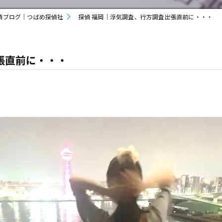
偵ブログ｜つばめ探偵社
探偵 福岡｜浮気調査、行方調査出張直前に・・・
張直前に・・・