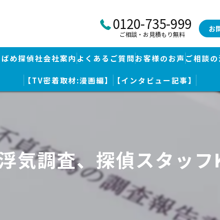
0120-735-999
お
ご相談・お見積もり無料
つばめ探偵社会社案内
よくあるご質問
お客様のお声
ご相談の
【TV密着取材:漫画編】
【インタビュー記事】
つばめ探偵社｜福岡市博多区福岡空港前本部
婚調査・身辺調査
つばめ探偵社 篠栗駅前事務所
探し
つばめ探偵社 赤坂大手門事務所
｜浮気調査、探偵スタッフ
策
久留米つばめ探偵社｜西鉄久留米駅より徒歩圏内｜分厚い証拠満載報
査
査のための予備知識