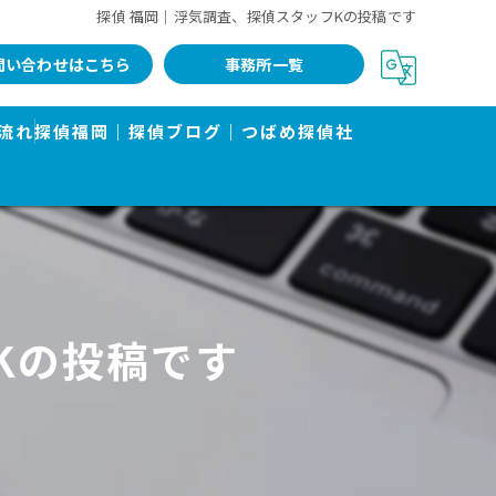
探偵 福岡｜浮気調査、探偵スタッフKの投稿です
問い合わせはこちら
事務所一覧
流れ
探偵福岡｜探偵ブログ｜つばめ探偵社
Kの投稿です
告書で有名