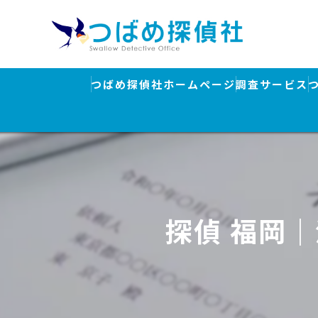
つばめ探偵社ホームページ
調査サービス
浮気調査
素行調査・結
行方調査・人
探偵 福岡
ストーカー対
盗聴器発見調
離婚・浮気調