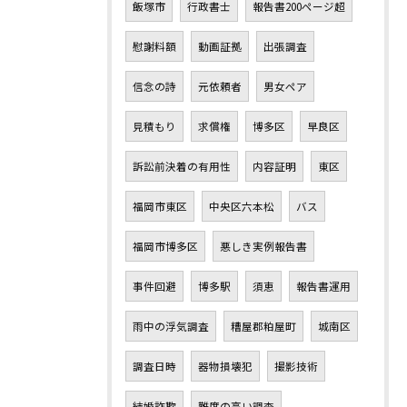
飯塚市
行政書士
報告書200ページ超
慰謝料額
動画証拠
出張調査
信念の詩
元依頼者
男女ペア
見積もり
求償権
博多区
早良区
訴訟前決着の有用性
内容証明
東区
福岡市東区
中央区六本松
バス
福岡市博多区
悪しき実例報告書
事件回避
博多駅
須恵
報告書運用
雨中の浮気調査
糟屋郡粕屋町
城南区
調査日時
器物損壊犯
撮影技術
結婚詐欺
難度の高い調査