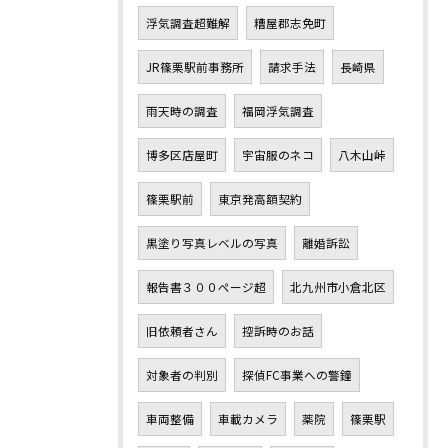
浮気調査超難解
糟屋郡志免町
JR篠栗駅前事務所
請求手法
長崎県
雨天時の調査
福岡浮気調査
博多区店屋町
宇宙服のネコ
八木山峠
篠栗駅前
東京発高額契約
黒塗り写真レベルの写真
離婚訴訟
報告書３００ページ超
北九州市小倉北区
旧依頼者さん
控訴時のお話
対象者の判別
探偵FC事業への警鐘
車両整備
車載カメラ
薬院
篠栗駅