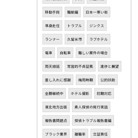
移動手段
難航編
日本一寒い街
単身赴任
トラブル
ジンクス
ランナー
久留米市
ラブホテル
電車
自転車
難しい案件の場合
雨天順延
常習的不貞証拠
進捗と展望
差し入れに感謝
梅雨時期
公的扶助
全勝継続中
ホテル撮影
初期対応
東北地方出張
素人探偵の尾行実話
報告書問題点
探偵トラブル報告書編
ブラック業界
離職率
立証責任