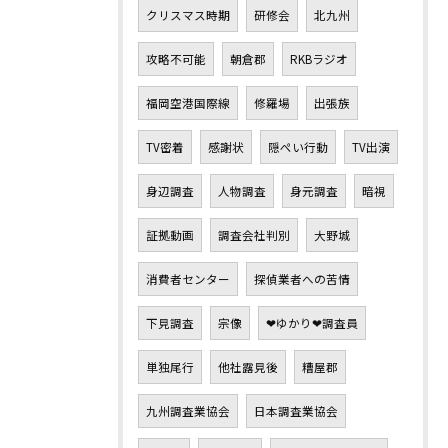
クリスマス時期
研修会
北九州
攻略不可能
朝倉郡
RKBラジオ
福岡空港国際線
修羅場
出張族
TV密着
感謝状
隠ぺい行動
TV出演
身辺調査
人物調査
身元調査
暗視
証拠動画
調査会社判別
大野城
消費者センター
探偵業者への苦情
下見調査
宗像
❤ゆかり❤調査員
単独尾行
他社露見後
糟屋郡
九州調査業協会
日本調査業協会