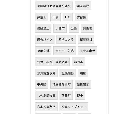
福岡県探偵調査業協議会
調査員数
弁護士
不倫
ＦＣ
常習性
接触禁止
小郡市
出張
対象者
調査バイク
暗視カメラ
撮影機材
福岡空港
タクシー対応
ホテル出発
探偵 福岡 浮気調査
福岡市
浮気調査以外
証拠撮影
親権
中央区
糟屋郡篠栗町
証拠開示
しのぶ調査員
苅田町
博多
六本松事務所
写真キャプチャー