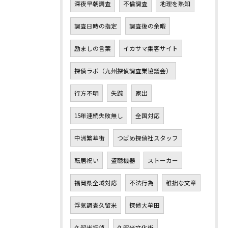
深夜早朝調査
不倫調査
地理を熟知
調査日時の指定
調査後の余暇
励ましの言葉
イカサマ集客サイト
探偵ラボ（九州探偵調査業協議会）
行方不明
失踪
家出
15年連続失敗無し
全国対応
中洲繁華街
つばめ探偵社スタッフ
転居祝い
盗聴機器
ストーカー
福岡県全域対応
不法行為
稚拙な文章
浮気調査久留米
探偵大牟田
久留米探偵
久留米文化街