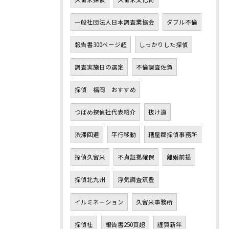
一般社団法人日本調査業協会
ダブル不倫
報告書300ページ超
しっかりした探偵
調査実施日の選定
不倫調査佐賀
探偵 福岡 おすすめ
つばめ探偵社代表紹介
抜け道
渋滞回避
平行移動
糟屋郡探偵事務所
探偵久留米
不貞証拠確保
離婚前提
探偵北九州
浮気調査筑豊
イルミネーション
久留米事務所
探偵社
報告書250頁超
謹賀新年