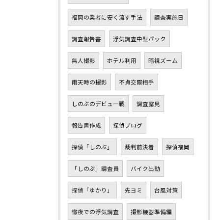
福岡の業者に安く流す手法
調査実施日
調査報告書
浮気調査中型パック
無人撮影
ホテル利用
暗視ズーム
雨天時の撮影
不貞交際相手
しのぶのデビュー戦
調査露見
報告書作成
探偵ブログ
探偵「しのぶ」
裁判前決着
探偵福岡
「しのぶ」調査員
バイク出動
探偵「ゆかり」
先ヨミ
台風対策
徹夜での浮気調査
撮影機器準備編