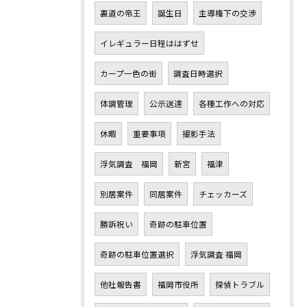
裏道の帝王
誕生日
主導権下の交渉
イレギュラー日程ははずせ
カープ一色の街
調査日時選択
体調管理
公示送達
各種工作への対応
休暇
重要事項
撮影手法
浮気調査 福岡
新宮
福津
別居案件
同居案件
チェッカーズ
勝訴祝い
奇跡の駐車位置
奇跡の駐車位置選択
浮気調査 福岡
他社報告書
福岡市役所
探偵トラブル