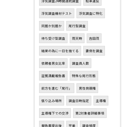
浮気調査24時間連続調査
駐車違反
浮気調査機材テスト
浮気調査に特化
同居か別居か
尾行型調査
待ち受け型調査
雨天時
吉田茂
結果の為に一日を捨てる
妻側を調査
依頼者男女比率
調査員人数
証拠満載報告書
特殊な尾行形態
前方を進む「尾行」
男性側親権
張り込み場所
調査日時指定
主導権
主導権下での交渉
第2対象者詳細事項
報告書提出後
宇美
調査頻度