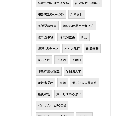
悪徳探偵には負けない
証拠能力不備無し
報告書250ページ超
新規案件
完勝型報告書
調査は現場担当者次第
激辛食事編
浮気調査後
師走
頻繁なUターン
バイク尾行
飲酒運転
差し入れ
化け調
大晦日
印象に残る調査
早稲田大学
報告書提出
直調
張り込みの問題点
最後の砦
藁にもすがる思い
パクリ文化とFC探偵