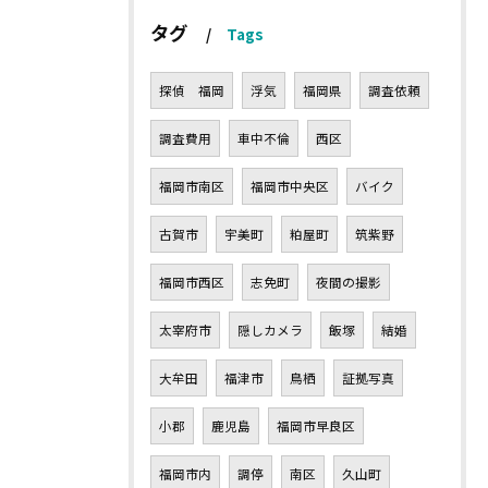
タグ
Tags
探偵 福岡
浮気
福岡県
調査依頼
調査費用
車中不倫
西区
福岡市南区
福岡市中央区
バイク
古賀市
宇美町
粕屋町
筑紫野
福岡市西区
志免町
夜間の撮影
太宰府市
隠しカメラ
飯塚
結婚
大牟田
福津市
鳥栖
証拠写真
小郡
鹿児島
福岡市早良区
福岡市内
調停
南区
久山町