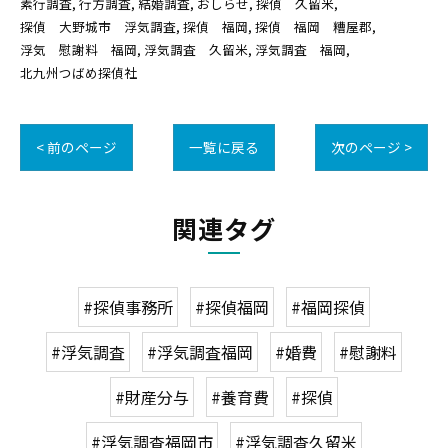
素行調査
行方調査
結婚調査
おしらせ
探偵 久留米
探偵 大野城市 浮気調査
探偵 福岡
探偵 福岡 糟屋郡
浮気 慰謝料 福岡
浮気調査 久留米
浮気調査 福岡
北九州つばめ探偵社
< 前のページ
一覧に戻る
次のページ >
関連タグ
#探偵事務所
#探偵福岡
#福岡探偵
#浮気調査
#浮気調査福岡
#婚費
#慰謝料
#財産分与
#養育費
#探偵
#浮気調査福岡市
#浮気調査久留米