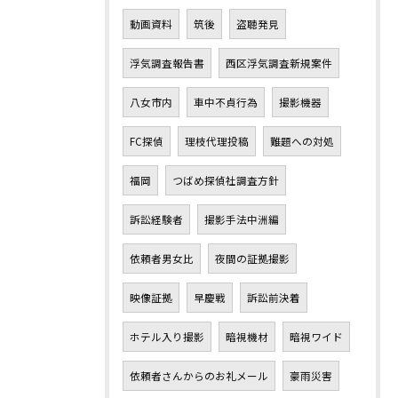
動画資料
筑後
盗聴発見
浮気調査報告書
西区浮気調査新規案件
八女市内
車中不貞行為
撮影機器
FC探偵
理枝代理投稿
難題への対処
福岡
つばめ探偵社調査方針
訴訟経験者
撮影手法中洲編
依頼者男女比
夜間の証拠撮影
映像証拠
早慶戦
訴訟前決着
ホテル入り撮影
暗視機材
暗視ワイド
依頼者さんからのお礼メール
豪雨災害