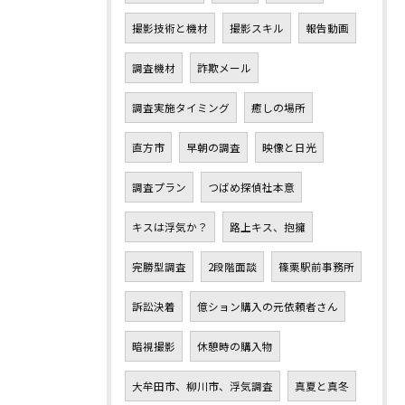
撮影技術と機材
撮影スキル
報告動画
調査機材
詐欺メール
調査実施タイミング
癒しの場所
直方市
早朝の調査
映像と日光
調査プラン
つばめ探偵社本意
キスは浮気か？
路上キス、抱擁
完勝型調査
2段階面談
篠栗駅前事務所
訴訟決着
億ション購入の元依頼者さん
暗視撮影
休憩時の購入物
大牟田市、柳川市、浮気調査
真夏と真冬