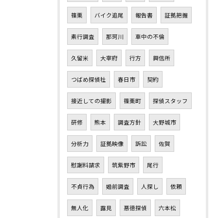
篠栗
バイク追尾
報告書
証拠把握
素行調査
那珂川
車中の不倫
久留米
大宰府
行方
興信所
つばめ探偵社
春日市
契約
接近しての撮影
篠栗町
探偵スタッフ
研修
熊本
調査方針
大野城市
分析力
証拠映像
訴訟
佐賀
慰謝料請求
筑紫野市
尾行
不貞行為
婚前調査
人探し
依頼
無人化
露見
悪徳探偵
六本松