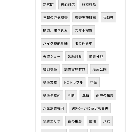
新宮町
宿泊対応
詐欺行為
早朝の浮気調査
調査実施計画
佐賀県
聴取、聞き込み
スマホ撮影
バイク技能訓練
張り込み中
天体ショー
皆既月食
婚費分担
福岡探偵
調査実施有無
冷泉公園
探偵業務
PCトラブル
料金
探偵事務所
判断
洗脳
雨中の撮影
浮気調査福岡
300ページに及ぶ報告書
筑豊エリア
夜の撮影
広川
八女