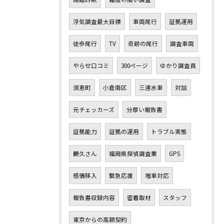
浮気調査最大目標
車両尾行
証拠運用
徒歩尾行
TV
奇跡の尾行
調査車両
やらせ口コミ
300ページ
ゆかり調査員
須恵町
小倉南区
三連水車
対談
元チェッカーズ
分厚い報告書
証拠能力
証拠の運用
トラブル実態
鶴久さん
福岡県探偵調査業
GPS
感情移入
緊急応援
増車対応
報告書収録内容
密着取材
スタッフ
東京からの高額契約