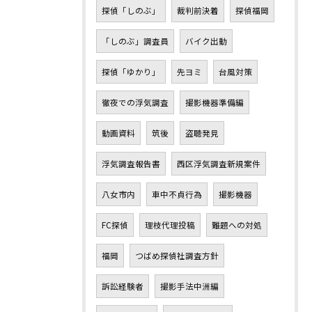
探偵「しのぶ」
裁判前決着
探偵福岡
「しのぶ」調査員
バイク出動
探偵「ゆかり」
先ヨミ
台風対策
徹夜での浮気調査
撮影機器準備編
動画資料
筑後
盗聴発見
浮気調査報告書
西区浮気調査新規案件
八女市内
車中不貞行為
撮影機器
FC探偵
理枝代理投稿
難題への対処
福岡
つばめ探偵社調査方針
訴訟経験者
撮影手法中洲編