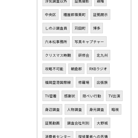
浮気調査以外
証拠撮影
親権
中央区
糟屋郡篠栗町
証拠開示
しのぶ調査員
苅田町
博多
六本松事務所
写真キャプチャー
クリスマス時期
研修会
北九州
攻略不可能
朝倉郡
RKBラジオ
福岡空港国際線
修羅場
出張族
TV密着
感謝状
隠ぺい行動
TV出演
身辺調査
人物調査
身元調査
暗視
証拠動画
調査会社判別
大野城
消費者センター
探偵業者への苦情