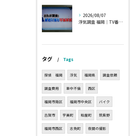
2026/08/07
浮気調査 福岡｜TV番組15分間の特集の時のお話①
タグ
Tags
探偵 福岡
浮気
福岡県
調査依頼
調査費用
車中不倫
西区
福岡市南区
福岡市中央区
バイク
古賀市
宇美町
粕屋町
筑紫野
福岡市西区
志免町
夜間の撮影