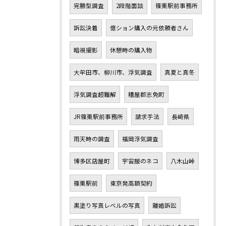
完勝型調査
2段階面談
篠栗駅前事務所
訴訟決着
億ション購入の元依頼者さん
暗視撮影
休憩時の購入物
大牟田市、柳川市、浮気調査
真夏と真冬
浮気調査超難解
糟屋郡志免町
JR篠栗駅前事務所
請求手法
長崎県
雨天時の調査
福岡浮気調査
博多区店屋町
宇宙服のネコ
八木山峠
篠栗駅前
東京発高額契約
黒塗り写真レベルの写真
離婚訴訟