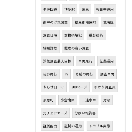
事件回避
博多駅
須恵
報告書運用
雨中の浮気調査
糟屋郡粕屋町
城南区
調査日時
器物損壊犯
撮影技術
結婚詐欺
難度の高い調査
浮気調査最大目標
車両尾行
証拠運用
徒歩尾行
TV
奇跡の尾行
調査車両
やらせ口コミ
300ページ
ゆかり調査員
須恵町
小倉南区
三連水車
対談
元チェッカーズ
分厚い報告書
証拠能力
証拠の運用
トラブル実態