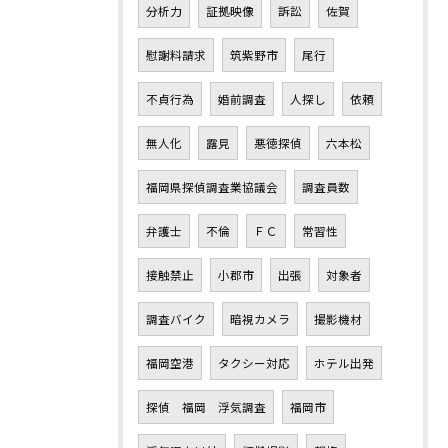
分析力
証拠映像
訴訟
佐賀
慰謝料請求
筑紫野市
尾行
不貞行為
婚前調査
人探し
依頼
無人化
露見
悪徳探偵
六本松
福岡県探偵調査業協議会
調査員数
弁護士
不倫
ＦＣ
常習性
接触禁止
小郡市
出張
対象者
調査バイク
暗視カメラ
撮影機材
福岡空港
タクシー対応
ホテル出発
探偵 福岡 浮気調査
福岡市