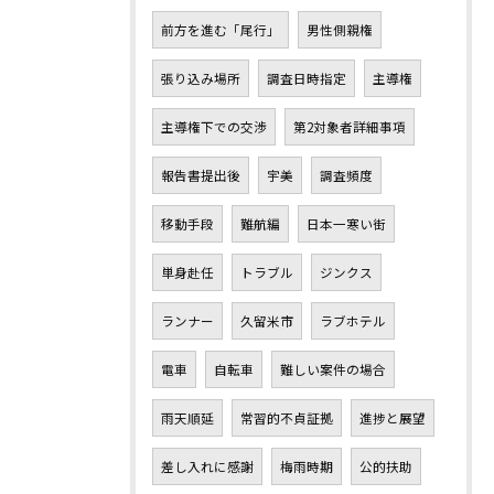
前方を進む「尾行」
男性側親権
張り込み場所
調査日時指定
主導権
主導権下での交渉
第2対象者詳細事項
報告書提出後
宇美
調査頻度
移動手段
難航編
日本一寒い街
単身赴任
トラブル
ジンクス
ランナー
久留米市
ラブホテル
電車
自転車
難しい案件の場合
雨天順延
常習的不貞証拠
進捗と展望
差し入れに感謝
梅雨時期
公的扶助