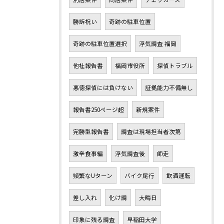
勝訴祝い
奇跡の駐車位置
奇跡の駐車位置選択
浮気調査 福岡
他社報告書
福岡市役所
探偵トラブル
悪徳探偵には負けない
証拠能力不備無し
報告書250ページ超
新規案件
完勝型報告書
調査は現場担当者次第
激辛食事編
浮気調査後
師走
頻繁なUターン
バイク尾行
飲酒運転
差し入れ
化け調
大晦日
印象に残る調査
早稲田大学