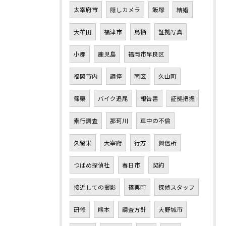
太宰府市
隠しカメラ
飯塚
結婚
大牟田
福津市
鳥栖
証拠写真
小郡
鹿児島
福岡市早良区
福岡市内
調停
南区
久山町
篠栗
バイク追尾
報告書
証拠把握
素行調査
那珂川
車中の不倫
久留米
大宰府
行方
興信所
つばめ探偵社
春日市
契約
接近しての撮影
篠栗町
探偵スタッフ
研修
熊本
調査方針
大野城市