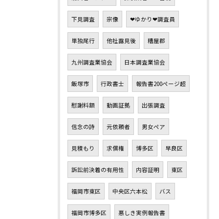
下見調査
宗像
❤ゆかり❤調査員
単独尾行
他社露見後
糟屋郡
九州調査業協会
日本調査業協会
飯塚市
行政書士
報告書200ページ超
慰謝料額
動画証拠
出張調査
信念の詩
元依頼者
男女ペア
見積もり
求償権
博多区
早良区
訴訟前決着の有用性
内容証明
東区
福岡市東区
中央区六本松
バス
福岡市博多区
悪しき実例報告書