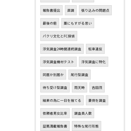
報告書提出
直調
張り込みの問題点
最後の砦
藁にもすがる思い
パクリ文化とFC探偵
浮気調査24時間連続調査
駐車違反
浮気調査機材テスト
浮気調査に特化
同居か別居か
尾行型調査
待ち受け型調査
雨天時
吉田茂
結果の為に一日を捨てる
妻側を調査
依頼者男女比率
調査員人数
証拠満載報告書
特殊な尾行形態