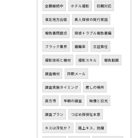
全勝継続中
ホテル撮影
初期対応
東北地方出張
素人探偵の尾行実話
報告書問題点
探偵トラブル報告書編
ブラック業界
離職率
立証責任
撮影技術と機材
撮影スキル
報告動画
調査機材
詐欺メール
調査実施タイミング
癒しの場所
直方市
早朝の調査
映像と日光
調査プラン
つばめ探偵社本意
キスは浮気か？
路上キス、抱擁