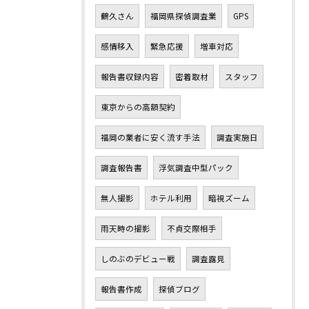
鶴久さん
福岡県探偵調査業
GPS
感情移入
緊急応援
増車対応
報告書収録内容
密着取材
スタッフ
東京からの高額契約
福岡の業者に安く流す手法
調査実施日
調査報告書
浮気調査中型パック
無人撮影
ホテル利用
暗視ズーム
雨天時の撮影
不貞交際相手
しのぶのデビュー戦
調査露見
報告書作成
探偵ブログ