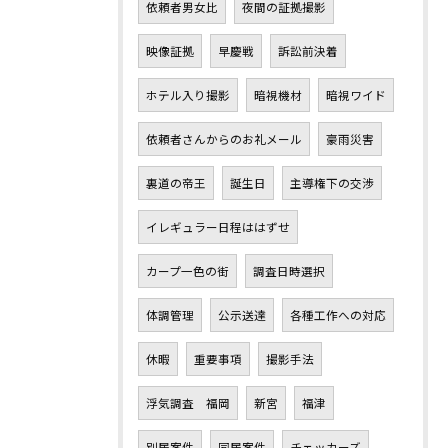
依頼者男女比
夜間の証拠撮影
映像証拠
早慶戦
訴訟前決着
ホテル入り撮影
暗視機材
暗視ワイド
依頼者さんからのお礼メール
豪雨災害
裏道の帝王
誕生日
主導権下の交渉
イレギュラー日程ははずせ
カープ一色の街
調査日時選択
体調管理
公示送達
各種工作への対応
休暇
重要事項
撮影手法
浮気調査 福岡
新宮
福津
別居案件
同居案件
チェッカーズ