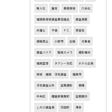
無人化
露見
悪徳探偵
六本松
福岡県探偵調査業協議会
調査員数
弁護士
不倫
ＦＣ
常習性
接触禁止
小郡市
出張
対象者
調査バイク
暗視カメラ
撮影機材
福岡空港
タクシー対応
ホテル出発
探偵 福岡 浮気調査
福岡市
浮気調査以外
証拠撮影
親権
中央区
糟屋郡篠栗町
証拠開示
しのぶ調査員
苅田町
博多