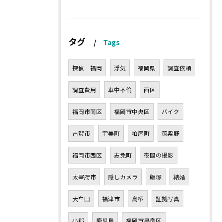
タグ
Tags
探偵 福岡
浮気
福岡県
調査依頼
調査費用
車中不倫
西区
福岡市南区
福岡市中央区
バイク
古賀市
宇美町
粕屋町
筑紫野
福岡市西区
志免町
夜間の撮影
太宰府市
隠しカメラ
飯塚
結婚
大牟田
福津市
鳥栖
証拠写真
小郡
鹿児島
福岡市早良区