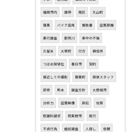
福岡市内
調停
南区
久山町
篠栗
バイク追尾
報告書
証拠把握
素行調査
那珂川
車中の不倫
久留米
大宰府
行方
興信所
つばめ探偵社
春日市
契約
接近しての撮影
篠栗町
探偵スタッフ
研修
熊本
調査方針
大野城市
分析力
証拠映像
訴訟
佐賀
慰謝料請求
筑紫野市
尾行
不貞行為
婚前調査
人探し
依頼