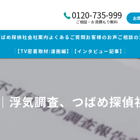
0120-735-999
お
ご相談・お見積もり無料
つばめ探偵社会社案内
よくあるご質問
お客様のお声
ご相談の
【TV密着取材:漫画編】
【インタビュー記事】
つばめ探偵社｜福岡市博多区福岡空港前本部
婚調査・身辺調査
つばめ探偵社 篠栗駅前事務所
探し
つばめ探偵社 赤坂大手門事務所
岡｜浮気調査、つばめ探偵
策
久留米つばめ探偵社｜西鉄久留米駅より徒歩圏内｜分厚い証拠満載報
査
査のための予備知識