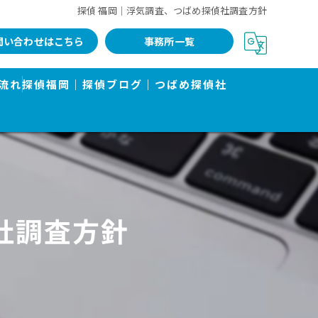
探偵 福岡｜浮気調査、つばめ探偵社調査方針
問い合わせはこちら
事務所一覧
流れ
探偵福岡｜探偵ブログ｜つばめ探偵社
社調査方針
告書で有名