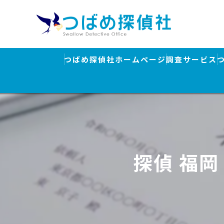
つばめ探偵社ホームページ
調査サービス
浮気調査
素行調査・結
行方調査・人
探偵 福
ストーカー対
盗聴器発見調
離婚・浮気調