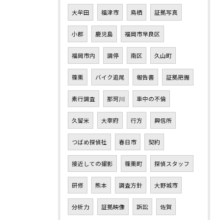
大牟田
福津市
鳥栖
証拠写真
小郡
鹿児島
福岡市早良区
福岡市内
調停
南区
久山町
篠栗
バイク追尾
報告書
証拠把握
素行調査
那珂川
車中の不倫
久留米
大宰府
行方
興信所
つばめ探偵社
春日市
契約
接近しての撮影
篠栗町
探偵スタッフ
研修
熊本
調査方針
大野城市
分析力
証拠映像
訴訟
佐賀