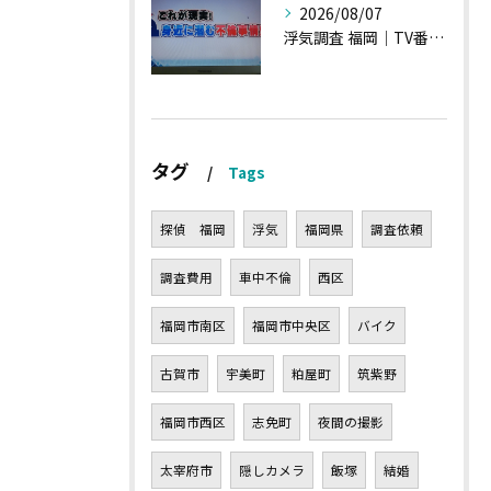
2026/08/07
浮気調査 福岡｜TV番組15分間の特集の時のお話①
タグ
Tags
探偵 福岡
浮気
福岡県
調査依頼
調査費用
車中不倫
西区
福岡市南区
福岡市中央区
バイク
古賀市
宇美町
粕屋町
筑紫野
福岡市西区
志免町
夜間の撮影
太宰府市
隠しカメラ
飯塚
結婚