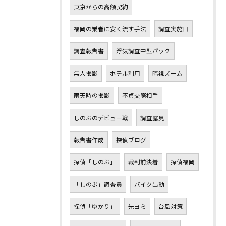
東京からの高額契約
福岡の業者に安く流す手法
調査実施日
調査報告書
浮気調査中型パック
無人撮影
ホテル利用
暗視ズーム
雨天時の撮影
不貞交際相手
しのぶのデビュー戦
調査露見
報告書作成
探偵ブログ
探偵「しのぶ」
裁判前決着
探偵福岡
「しのぶ」調査員
バイク出動
探偵「ゆかり」
先ヨミ
台風対策