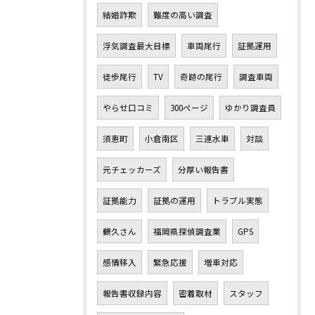
結婚詐欺
難度の高い調査
浮気調査最大目標
車両尾行
証拠運用
徒歩尾行
TV
奇跡の尾行
調査車両
やらせ口コミ
300ページ
ゆかり調査員
須恵町
小倉南区
三連水車
対談
元チェッカーズ
分厚い報告書
証拠能力
証拠の運用
トラブル実態
鶴久さん
福岡県探偵調査業
GPS
感情移入
緊急応援
増車対応
報告書収録内容
密着取材
スタッフ