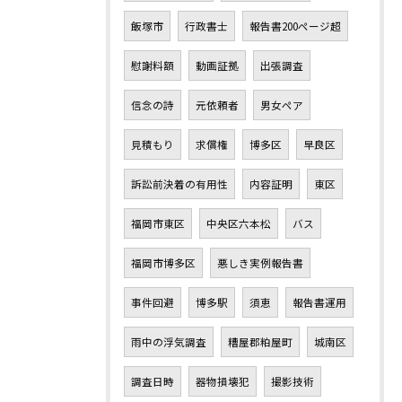
飯塚市
行政書士
報告書200ページ超
慰謝料額
動画証拠
出張調査
信念の詩
元依頼者
男女ペア
見積もり
求償権
博多区
早良区
訴訟前決着の有用性
内容証明
東区
福岡市東区
中央区六本松
バス
福岡市博多区
悪しき実例報告書
事件回避
博多駅
須恵
報告書運用
雨中の浮気調査
糟屋郡粕屋町
城南区
調査日時
器物損壊犯
撮影技術