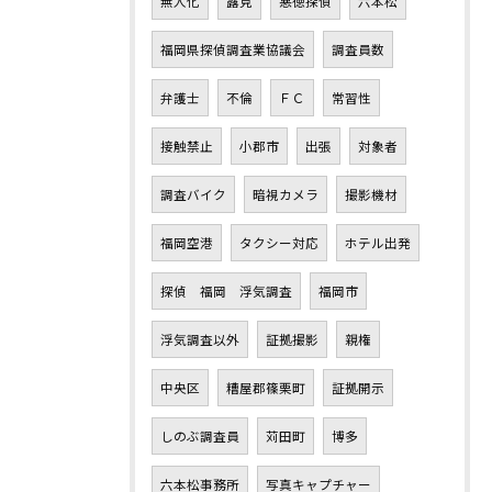
無人化
露見
悪徳探偵
六本松
福岡県探偵調査業協議会
調査員数
弁護士
不倫
ＦＣ
常習性
接触禁止
小郡市
出張
対象者
調査バイク
暗視カメラ
撮影機材
福岡空港
タクシー対応
ホテル出発
探偵 福岡 浮気調査
福岡市
浮気調査以外
証拠撮影
親権
中央区
糟屋郡篠栗町
証拠開示
しのぶ調査員
苅田町
博多
六本松事務所
写真キャプチャー