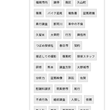
福岡市内
調停
南区
久山町
篠栗
バイク追尾
報告書
証拠把握
素行調査
那珂川
車中の不倫
久留米
大宰府
行方
興信所
つばめ探偵社
春日市
契約
接近しての撮影
篠栗町
探偵スタッフ
研修
熊本
調査方針
大野城市
分析力
証拠映像
訴訟
佐賀
慰謝料請求
筑紫野市
尾行
不貞行為
婚前調査
人探し
依頼