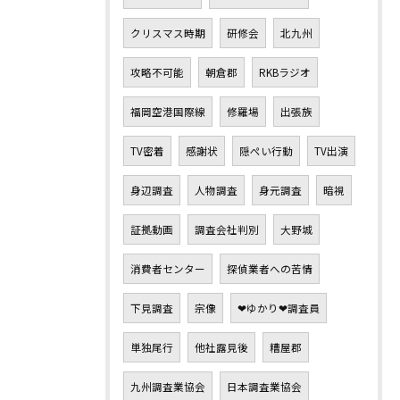
クリスマス時期
研修会
北九州
攻略不可能
朝倉郡
RKBラジオ
福岡空港国際線
修羅場
出張族
TV密着
感謝状
隠ぺい行動
TV出演
身辺調査
人物調査
身元調査
暗視
証拠動画
調査会社判別
大野城
消費者センター
探偵業者への苦情
下見調査
宗像
❤ゆかり❤調査員
単独尾行
他社露見後
糟屋郡
九州調査業協会
日本調査業協会