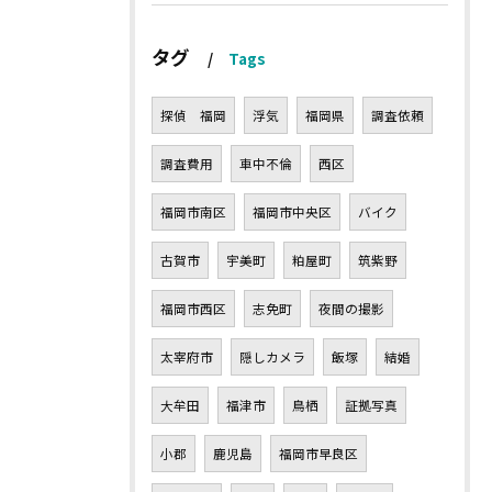
タグ
Tags
探偵 福岡
浮気
福岡県
調査依頼
調査費用
車中不倫
西区
福岡市南区
福岡市中央区
バイク
古賀市
宇美町
粕屋町
筑紫野
福岡市西区
志免町
夜間の撮影
太宰府市
隠しカメラ
飯塚
結婚
大牟田
福津市
鳥栖
証拠写真
小郡
鹿児島
福岡市早良区