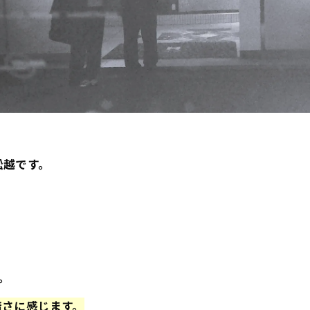
舩越です。
。
暗さに感じます。