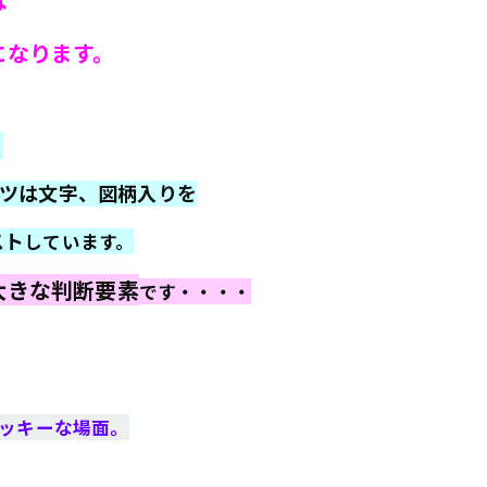
ば
になります。
。
ャツは文字、図柄入りを
スト
しています。
大きな判断要素
です・・・・
ッキーな場面。