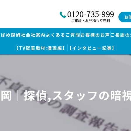
0120-735-999
お
ご相談・お見積もり無料
つばめ探偵社会社案内
よくあるご質問
お客様のお声
ご相談の
【TV密着取材:漫画編】
【インタビュー記事】
つばめ探偵社｜福岡市博多区福岡空港前本部
婚調査・身辺調査
つばめ探偵社 篠栗駅前事務所
探し
つばめ探偵社 赤坂大手門事務所
福岡｜探偵,スタッフの暗
策
久留米つばめ探偵社｜西鉄久留米駅より徒歩圏内｜分厚い証拠満載報
査
査のための予備知識