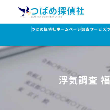
つばめ探偵社ホームページ
調査サービス
浮気調査
素行調査・結
行方調査・人
浮気調査 
ストーカー対
盗聴器発見調
離婚・浮気調