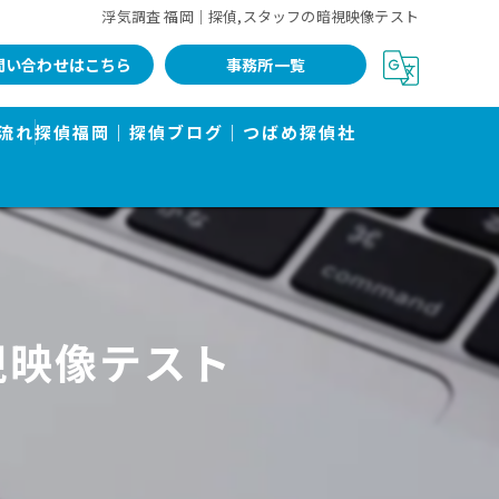
浮気調査 福岡｜探偵,スタッフの暗視映像テスト
問い合わせはこちら
事務所一覧
流れ
探偵福岡｜探偵ブログ｜つばめ探偵社
視映像テスト
告書で有名