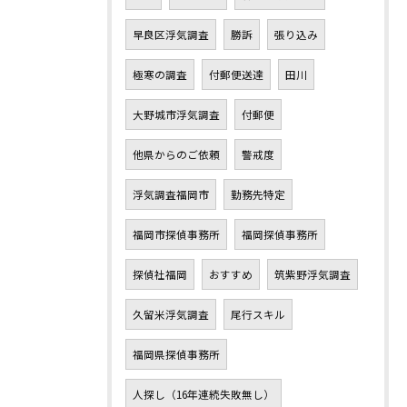
早良区浮気調査
勝訴
張り込み
極寒の調査
付郵便送達
田川
大野城市浮気調査
付郵便
他県からのご依頼
警戒度
浮気調査福岡市
勤務先特定
福岡市探偵事務所
福岡探偵事務所
探偵社福岡
おすすめ
筑紫野浮気調査
久留米浮気調査
尾行スキル
福岡県探偵事務所
人探し（16年連続失敗無し）