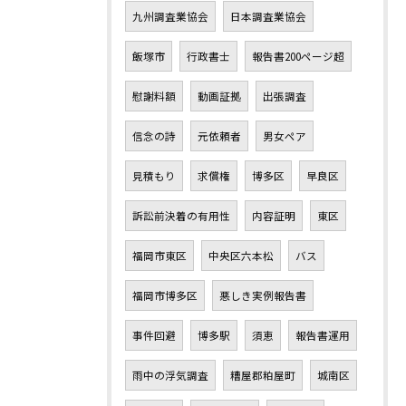
九州調査業協会
日本調査業協会
飯塚市
行政書士
報告書200ページ超
慰謝料額
動画証拠
出張調査
信念の詩
元依頼者
男女ペア
見積もり
求償権
博多区
早良区
訴訟前決着の有用性
内容証明
東区
福岡市東区
中央区六本松
バス
福岡市博多区
悪しき実例報告書
事件回避
博多駅
須恵
報告書運用
雨中の浮気調査
糟屋郡粕屋町
城南区