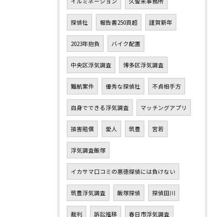
イルミネーション
久留米事務所
探偵社
報告書250頁超
謹賀新年
2023年抱負
バイク配置
中央区浮気調査
博多区浮気調査
難航案件
優秀な探偵社
不貞相手方
自身でできる浮気調査
マッチングアプリ
損害賠償
愛人
筑豊
宮若
浮気調査飯塚
イカサマ口コミの悪徳探偵には負けない
筑豊浮気調査
飯塚探偵
探偵田川
裁判
訴訟推移
春日市浮気調査