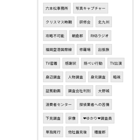
六本松事務所
写真キャプチャー
クリスマス時期
研修会
北九州
攻略不可能
朝倉郡
RKBラジオ
福岡空港国際線
修羅場
出張族
TV密着
感謝状
隠ぺい行動
TV出演
身辺調査
人物調査
身元調査
暗視
証拠動画
調査会社判別
大野城
消費者センター
探偵業者への苦情
下見調査
宗像
❤ゆかり❤調査員
単独尾行
他社露見後
糟屋郡