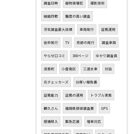
調査日時
器物損壊犯
撮影技術
結婚詐欺
難度の高い調査
浮気調査最大目標
車両尾行
証拠運用
徒歩尾行
TV
奇跡の尾行
調査車両
やらせ口コミ
300ページ
ゆかり調査員
須恵町
小倉南区
三連水車
対談
元チェッカーズ
分厚い報告書
証拠能力
証拠の運用
トラブル実態
鶴久さん
福岡県探偵調査業
GPS
感情移入
緊急応援
増車対応