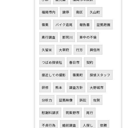
福岡市内
調停
南区
久山町
篠栗
バイク追尾
報告書
証拠把握
素行調査
那珂川
車中の不倫
久留米
大宰府
行方
興信所
つばめ探偵社
春日市
契約
接近しての撮影
篠栗町
探偵スタッフ
研修
熊本
調査方針
大野城市
分析力
証拠映像
訴訟
佐賀
慰謝料請求
筑紫野市
尾行
不貞行為
婚前調査
人探し
依頼