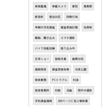
車両整備
車載カメラ
薬院
篠栗駅
新宮町
宿泊対応
詐欺行為
早朝の浮気調査
調査実施計画
佐賀県
聴取、聞き込み
スマホ撮影
バイク技能訓練
張り込み中
天体ショー
皆既月食
婚費分担
福岡探偵
調査実施有無
冷泉公園
探偵業務
PCトラブル
料金
探偵事務所
判断
洗脳
雨中の撮影
浮気調査福岡
300ページに及ぶ報告書