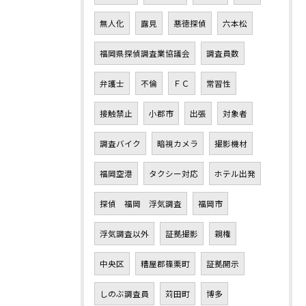
無人化
露見
悪徳探偵
六本松
福岡県探偵調査業協議会
調査員数
弁護士
不倫
ＦＣ
常習性
接触禁止
小郡市
出張
対象者
調査バイク
暗視カメラ
撮影機材
福岡空港
タクシー対応
ホテル出発
探偵 福岡 浮気調査
福岡市
浮気調査以外
証拠撮影
親権
中央区
糟屋郡篠栗町
証拠開示
しのぶ調査員
苅田町
博多