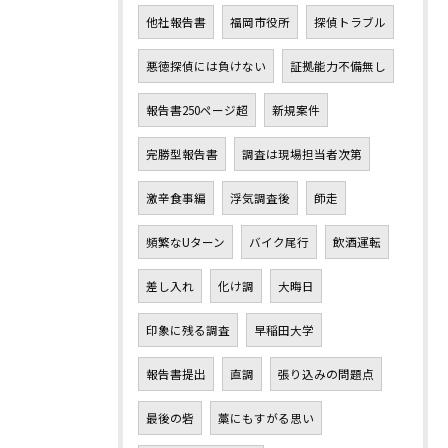
他社報告書
福岡市役所
探偵トラブル
悪徳探偵には負けない
証拠能力不備無し
報告書250ページ超
新規案件
完勝型報告書
調査は現場担当者次第
激辛食事編
浮気調査後
師走
頻繁なUターン
バイク尾行
飲酒運転
差し入れ
化け調
大晦日
印象に残る調査
早稲田大学
報告書提出
直調
張り込みの問題点
最後の砦
藁にもすがる思い