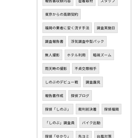
報告書収録内容
密着取材
スタッフ
東京からの高額契約
福岡の業者に安く流す手法
調査実施日
調査報告書
浮気調査中型パック
無人撮影
ホテル利用
暗視ズーム
雨天時の撮影
不貞交際相手
しのぶのデビュー戦
調査露見
報告書作成
探偵ブログ
探偵「しのぶ」
裁判前決着
探偵福岡
「しのぶ」調査員
バイク出動
探偵「ゆかり」
先ヨミ
台風対策