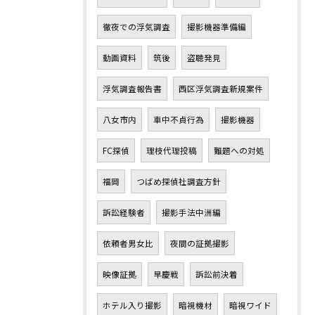
徹夜での浮気調査
撮影機器準備編
動画資料
筑後
盗聴発見
浮気調査報告書
西区浮気調査新規案件
八女市内
車中不貞行為
撮影機器
FC探偵
理枝代理投稿
難題への対処
福岡
つばめ探偵社調査方針
訴訟経験者
撮影手法中洲編
依頼者男女比
夜間の証拠撮影
映像証拠
早慶戦
訴訟前決着
ホテル入り撮影
暗視機材
暗視ワイド