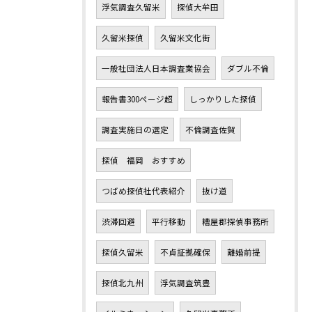
浮気調査久留米
探偵大牟田
久留米探偵
久留米文化街
一般社団法人日本調査業協会
ダブル不倫
報告書300ページ超
しっかりした探偵
調査実施日の選定
不倫調査佐賀
探偵 福岡 おすすめ
つばめ探偵社代表紹介
抜け道
渋滞回避
平行移動
糟屋郡探偵事務所
探偵久留米
不貞証拠確保
離婚前提
探偵北九州
浮気調査筑豊