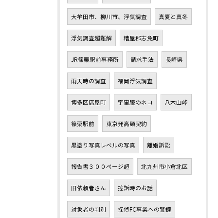
大牟田市、柳川市、浮気調査
真夏と真冬
浮気調査超難解
糟屋郡志免町
JR篠栗駅前事務所
請求手法
長崎県
雨天時の調査
福岡浮気調査
博多区店屋町
宇宙服のネコ
八木山峠
篠栗駅前
東京発高額契約
黒塗り写真レベルの写真
離婚訴訟
報告書３００ページ超
北九州市小倉北区
旧依頼者さん
控訴時のお話
対象者の判別
探偵FC事業への警鐘