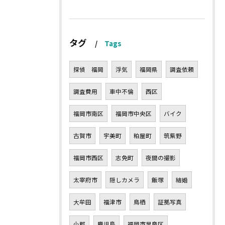
タグ
Tags
探偵 福岡
浮気
福岡県
調査依頼
調査費用
車中不倫
西区
福岡市南区
福岡市中央区
バイク
古賀市
宇美町
粕屋町
筑紫野
福岡市西区
志免町
夜間の撮影
太宰府市
隠しカメラ
飯塚
結婚
大牟田
福津市
鳥栖
証拠写真
小郡
鹿児島
福岡市早良区