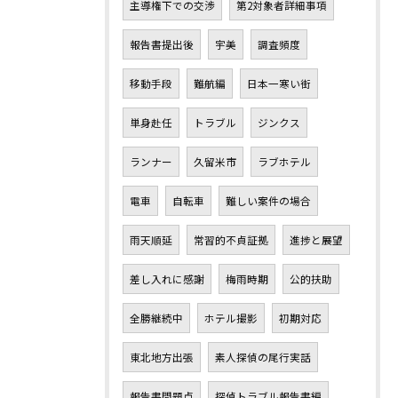
主導権下での交渉
第2対象者詳細事項
報告書提出後
宇美
調査頻度
移動手段
難航編
日本一寒い街
単身赴任
トラブル
ジンクス
ランナー
久留米市
ラブホテル
電車
自転車
難しい案件の場合
雨天順延
常習的不貞証拠
進捗と展望
差し入れに感謝
梅雨時期
公的扶助
全勝継続中
ホテル撮影
初期対応
東北地方出張
素人探偵の尾行実話
報告書問題点
探偵トラブル報告書編