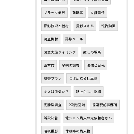
ブラック業界
離職率
立証責任
撮影技術と機材
撮影スキル
報告動画
調査機材
詐欺メール
調査実施タイミング
癒しの場所
直方市
早朝の調査
映像と日光
調査プラン
つばめ探偵社本意
キスは浮気か？
路上キス、抱擁
完勝型調査
2段階面談
篠栗駅前事務所
訴訟決着
億ション購入の元依頼者さん
暗視撮影
休憩時の購入物