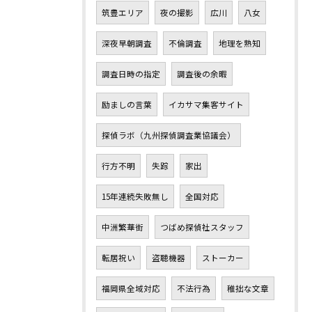
筑豊エリア
夜の撮影
広川
八女
深夜早朝調査
不倫調査
地理を熟知
調査日時の指定
調査後の余暇
励ましの言葉
イカサマ集客サイト
探偵ラボ（九州探偵調査業協議会）
行方不明
失踪
家出
15年連続失敗無し
全国対応
中洲繁華街
つばめ探偵社スタッフ
転居祝い
盗聴機器
ストーカー
福岡県全域対応
不法行為
稚拙な文章