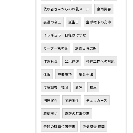
依頼者さんからのお礼メール
豪雨災害
裏道の帝王
誕生日
主導権下の交渉
イレギュラー日程ははずせ
カープ一色の街
調査日時選択
体調管理
公示送達
各種工作への対応
休暇
重要事項
撮影手法
浮気調査 福岡
新宮
福津
別居案件
同居案件
チェッカーズ
勝訴祝い
奇跡の駐車位置
奇跡の駐車位置選択
浮気調査 福岡