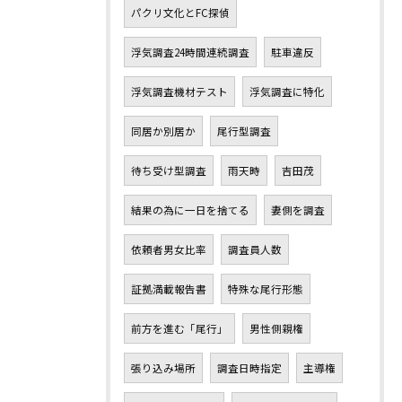
パクリ文化とFC探偵
浮気調査24時間連続調査
駐車違反
浮気調査機材テスト
浮気調査に特化
同居か別居か
尾行型調査
待ち受け型調査
雨天時
吉田茂
結果の為に一日を捨てる
妻側を調査
依頼者男女比率
調査員人数
証拠満載報告書
特殊な尾行形態
前方を進む「尾行」
男性側親権
張り込み場所
調査日時指定
主導権