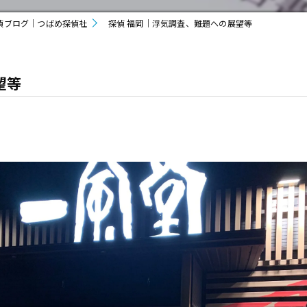
偵ブログ｜つばめ探偵社
探偵 福岡｜浮気調査、難題への展望等
望等