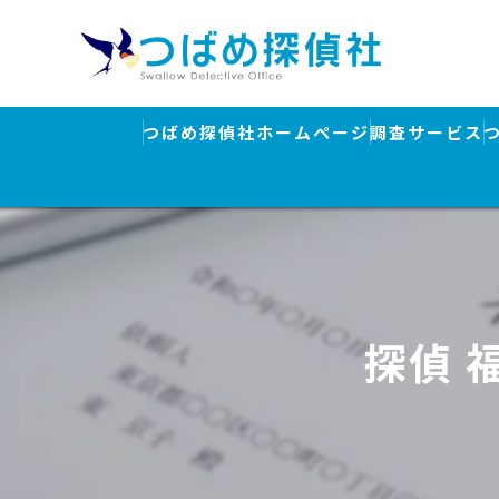
つばめ探偵社ホームページ
調査サービス
浮気調査
素行調査・結
行方調査・人
探偵 
ストーカー対
盗聴器発見調
離婚・浮気調