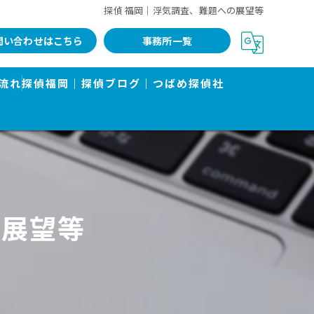
探偵 福岡｜浮気調査、難題への展望等
問い合わせはこちら
事務所一覧
流れ
探偵福岡｜探偵ブログ｜つばめ探偵社
の展望等
告書で有名