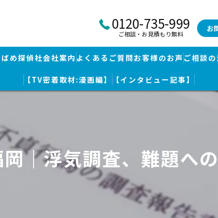
0120-735-999
お
ご相談・お見積もり無料
つばめ探偵社会社案内
よくあるご質問
お客様のお声
ご相談の
【TV密着取材:漫画編】
【インタビュー記事】
つばめ探偵社｜福岡市博多区福岡空港前本部
婚調査・身辺調査
つばめ探偵社 篠栗駅前事務所
探し
つばめ探偵社 赤坂大手門事務所
福岡｜浮気調査、難題へ
策
久留米つばめ探偵社｜西鉄久留米駅より徒歩圏内｜分厚い証拠満載報
査
査のための予備知識