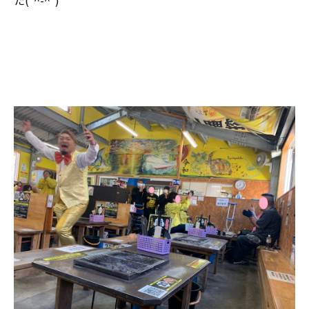
た(*^-^*)