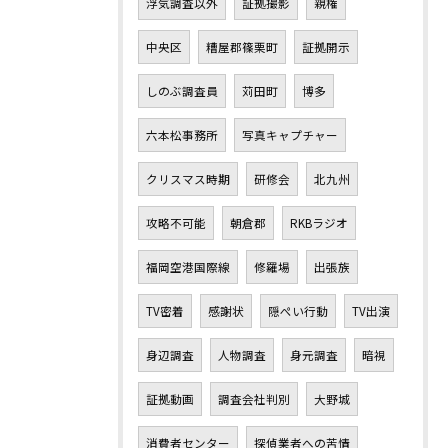
浮気調査以外
証拠撮影
親権
中央区
糟屋郡篠栗町
証拠開示
しのぶ調査員
苅田町
博多
六本松事務所
写真キャプチャー
クリスマス時期
研修会
北九州
攻略不可能
朝倉郡
RKBラジオ
福岡空港国際線
修羅場
出張族
TV密着
感謝状
隠ぺい行動
TV出演
身辺調査
人物調査
身元調査
暗視
証拠動画
調査会社判別
大野城
消費者センター
探偵業者への苦情