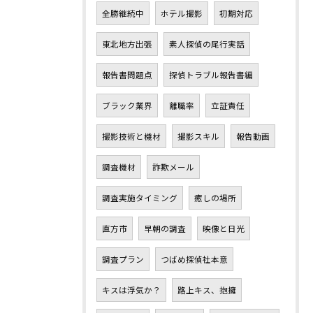
全勝継続中
ホテル撮影
初期対応
東北地方出張
素人探偵の尾行実話
報告書問題点
探偵トラブル報告書編
ブラック業界
離職率
立証責任
撮影技術と機材
撮影スキル
報告動画
調査機材
詐欺メール
調査実施タイミング
癒しの場所
直方市
早朝の調査
映像と日光
調査プラン
つばめ探偵社本意
キスは浮気か？
路上キス、抱擁