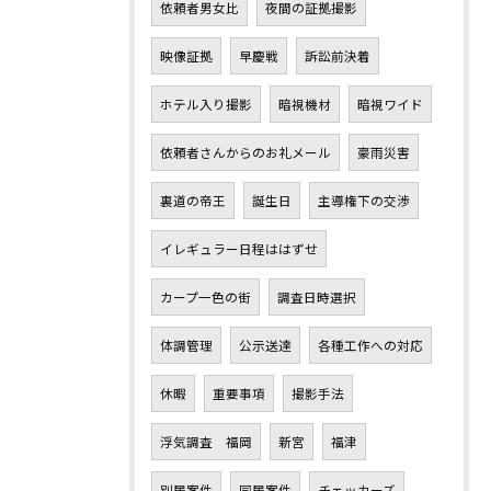
依頼者男女比
夜間の証拠撮影
映像証拠
早慶戦
訴訟前決着
ホテル入り撮影
暗視機材
暗視ワイド
依頼者さんからのお礼メール
豪雨災害
裏道の帝王
誕生日
主導権下の交渉
イレギュラー日程ははずせ
カープ一色の街
調査日時選択
体調管理
公示送達
各種工作への対応
休暇
重要事項
撮影手法
浮気調査 福岡
新宮
福津
別居案件
同居案件
チェッカーズ