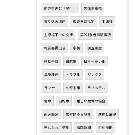
前方を進む「尾行」
男性側親権
張り込み場所
調査日時指定
主導権
主導権下での交渉
第2対象者詳細事項
報告書提出後
宇美
調査頻度
移動手段
難航編
日本一寒い街
単身赴任
トラブル
ジンクス
ランナー
久留米市
ラブホテル
電車
自転車
難しい案件の場合
雨天順延
常習的不貞証拠
進捗と展望
差し入れに感謝
梅雨時期
公的扶助