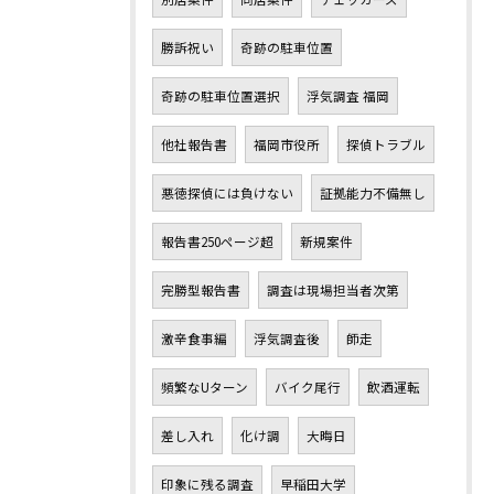
勝訴祝い
奇跡の駐車位置
奇跡の駐車位置選択
浮気調査 福岡
他社報告書
福岡市役所
探偵トラブル
悪徳探偵には負けない
証拠能力不備無し
報告書250ページ超
新規案件
完勝型報告書
調査は現場担当者次第
激辛食事編
浮気調査後
師走
頻繁なUターン
バイク尾行
飲酒運転
差し入れ
化け調
大晦日
印象に残る調査
早稲田大学