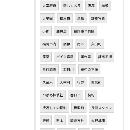
太宰府市
隠しカメラ
飯塚
結婚
大牟田
福津市
鳥栖
証拠写真
小郡
鹿児島
福岡市早良区
福岡市内
調停
南区
久山町
篠栗
バイク追尾
報告書
証拠把握
素行調査
那珂川
車中の不倫
久留米
大宰府
行方
興信所
つばめ探偵社
春日市
契約
接近しての撮影
篠栗町
探偵スタッフ
研修
熊本
調査方針
大野城市