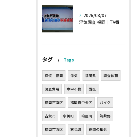
2026/08/07
浮気調査 福岡｜TV番組15分間の特集の時のお話①
タグ
Tags
探偵 福岡
浮気
福岡県
調査依頼
調査費用
車中不倫
西区
福岡市南区
福岡市中央区
バイク
古賀市
宇美町
粕屋町
筑紫野
福岡市西区
志免町
夜間の撮影