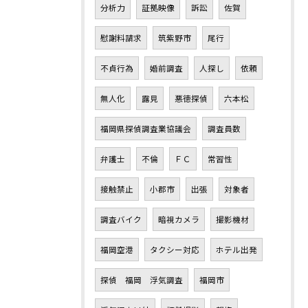
分析力
証拠映像
訴訟
佐賀
慰謝料請求
筑紫野市
尾行
不貞行為
婚前調査
人探し
依頼
無人化
露見
悪徳探偵
六本松
福岡県探偵調査業協議会
調査員数
弁護士
不倫
ＦＣ
常習性
接触禁止
小郡市
出張
対象者
調査バイク
暗視カメラ
撮影機材
福岡空港
タクシー対応
ホテル出発
探偵 福岡 浮気調査
福岡市