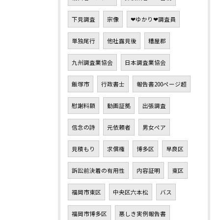
下見調査
宗像
❤ゆかり❤調査員
単独尾行
他社露見後
糟屋郡
九州調査業協会
日本調査業協会
飯塚市
行政書士
報告書200ページ超
慰謝料額
動画証拠
出張調査
信念の詩
元依頼者
男女ペア
見積もり
求償権
博多区
早良区
訴訟前決着の有用性
内容証明
東区
福岡市東区
中央区六本松
バス
福岡市博多区
悪しき実例報告書