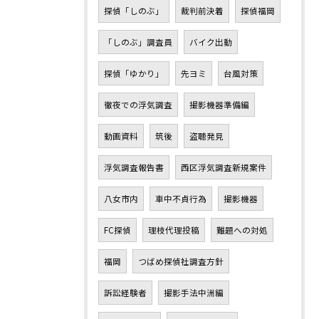
探偵「しのぶ」
裁判前決着
探偵福岡
「しのぶ」調査員
バイク出動
探偵「ゆかり」
先ヨミ
台風対策
徹夜での浮気調査
撮影機器準備編
動画資料
筑後
盗聴発見
浮気調査報告書
西区浮気調査新規案件
八女市内
車中不貞行為
撮影機器
FC探偵
理枝代理投稿
難題への対処
福岡
つばめ探偵社調査方針
訴訟経験者
撮影手法中洲編