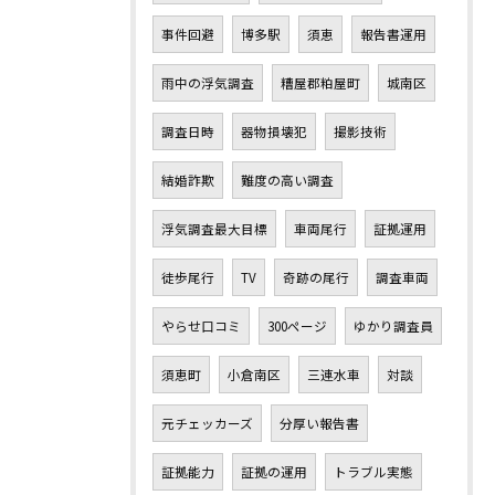
事件回避
博多駅
須恵
報告書運用
雨中の浮気調査
糟屋郡粕屋町
城南区
調査日時
器物損壊犯
撮影技術
結婚詐欺
難度の高い調査
浮気調査最大目標
車両尾行
証拠運用
徒歩尾行
TV
奇跡の尾行
調査車両
やらせ口コミ
300ページ
ゆかり調査員
須恵町
小倉南区
三連水車
対談
元チェッカーズ
分厚い報告書
証拠能力
証拠の運用
トラブル実態