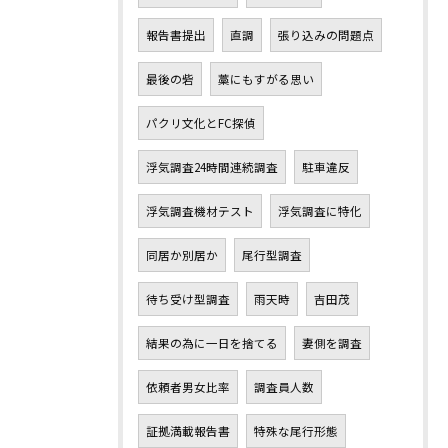
報告書提出
直調
張り込みの問題点
最後の砦
藁にもすがる思い
パクリ文化とFC探偵
浮気調査24時間連続調査
駐車違反
浮気調査機材テスト
浮気調査に特化
同居か別居か
尾行型調査
待ち受け型調査
雨天時
吉田茂
結果の為に一日を捨てる
妻側を調査
依頼者男女比率
調査員人数
証拠満載報告書
特殊な尾行形態