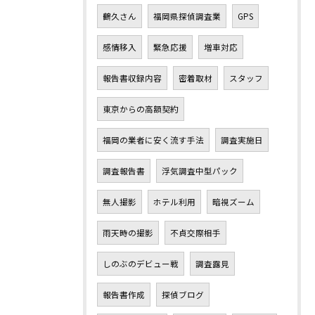
鶴久さん
福岡県探偵調査業
GPS
感情移入
緊急応援
増車対応
報告書収録内容
密着取材
スタッフ
東京からの高額契約
福岡の業者に安く流す手法
調査実施日
調査報告書
浮気調査中型パック
無人撮影
ホテル利用
暗視ズーム
雨天時の撮影
不貞交際相手
しのぶのデビュー戦
調査露見
報告書作成
探偵ブログ