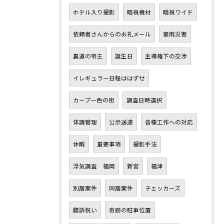
ホテル入り撮影
暗視機材
暗視ワイド
依頼者さんからのお礼メール
豪雨災害
裏道の帝王
誕生日
主導権下の交渉
イレギュラー日程ははずせ
カープ一色の街
調査日時選択
体調管理
公示送達
各種工作への対応
休暇
重要事項
撮影手法
浮気調査 福岡
新宮
福津
別居案件
同居案件
チェッカーズ
勝訴祝い
奇跡の駐車位置