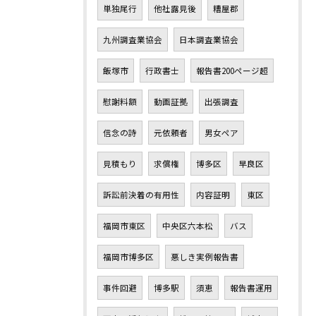
単独尾行
他社露見後
糟屋郡
九州調査業協会
日本調査業協会
飯塚市
行政書士
報告書200ページ超
慰謝料額
動画証拠
出張調査
信念の詩
元依頼者
男女ペア
見積もり
求償権
博多区
早良区
訴訟前決着の有用性
内容証明
東区
福岡市東区
中央区六本松
バス
福岡市博多区
悪しき実例報告書
事件回避
博多駅
須恵
報告書運用