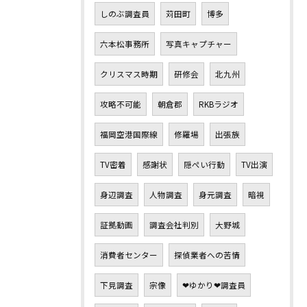
しのぶ調査員
苅田町
博多
六本松事務所
写真キャプチャー
クリスマス時期
研修会
北九州
攻略不可能
朝倉郡
RKBラジオ
福岡空港国際線
修羅場
出張族
TV密着
感謝状
隠ぺい行動
TV出演
身辺調査
人物調査
身元調査
暗視
証拠動画
調査会社判別
大野城
消費者センター
探偵業者への苦情
下見調査
宗像
❤ゆかり❤調査員