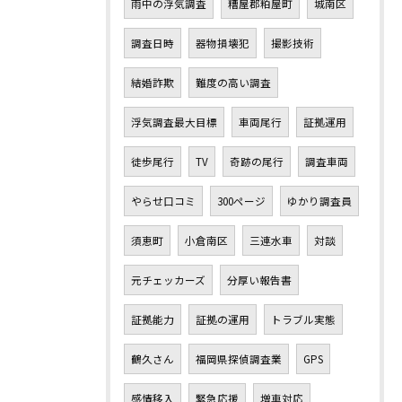
雨中の浮気調査
糟屋郡粕屋町
城南区
調査日時
器物損壊犯
撮影技術
結婚詐欺
難度の高い調査
浮気調査最大目標
車両尾行
証拠運用
徒歩尾行
TV
奇跡の尾行
調査車両
やらせ口コミ
300ページ
ゆかり調査員
須恵町
小倉南区
三連水車
対談
元チェッカーズ
分厚い報告書
証拠能力
証拠の運用
トラブル実態
鶴久さん
福岡県探偵調査業
GPS
感情移入
緊急応援
増車対応