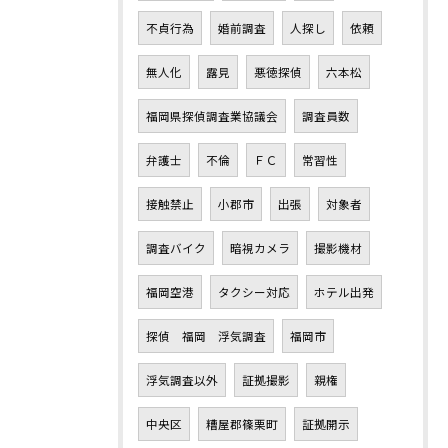
不貞行為
婚前調査
人探し
依頼
無人化
露見
悪徳探偵
六本松
福岡県探偵調査業協議会
調査員数
弁護士
不倫
ＦＣ
常習性
接触禁止
小郡市
出張
対象者
調査バイク
暗視カメラ
撮影機材
福岡空港
タクシー対応
ホテル出発
探偵 福岡 浮気調査
福岡市
浮気調査以外
証拠撮影
親権
中央区
糟屋郡篠栗町
証拠開示