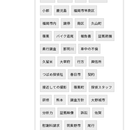
小郡
鹿児島
福岡市早良区
福岡市内
調停
南区
久山町
篠栗
バイク追尾
報告書
証拠把握
素行調査
那珂川
車中の不倫
久留米
大宰府
行方
興信所
つばめ探偵社
春日市
契約
接近しての撮影
篠栗町
探偵スタッフ
研修
熊本
調査方針
大野城市
分析力
証拠映像
訴訟
佐賀
慰謝料請求
筑紫野市
尾行