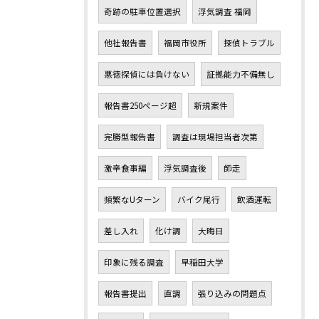
奇跡の駐車位置選択
浮気調査 福岡
他社報告書
福岡市役所
探偵トラブル
悪徳探偵には負けない
証拠能力不備無し
報告書250ページ超
新規案件
完勝型報告書
調査は現場担当者次第
激辛食事編
浮気調査後
師走
頻繁なUターン
バイク尾行
飲酒運転
差し入れ
化け調
大晦日
印象に残る調査
早稲田大学
報告書提出
直調
張り込みの問題点