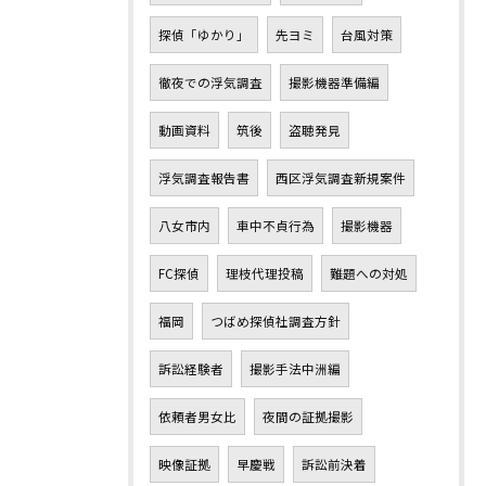
探偵「ゆかり」
先ヨミ
台風対策
徹夜での浮気調査
撮影機器準備編
動画資料
筑後
盗聴発見
浮気調査報告書
西区浮気調査新規案件
八女市内
車中不貞行為
撮影機器
FC探偵
理枝代理投稿
難題への対処
福岡
つばめ探偵社調査方針
訴訟経験者
撮影手法中洲編
依頼者男女比
夜間の証拠撮影
映像証拠
早慶戦
訴訟前決着