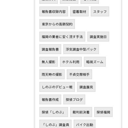
報告書収録内容
密着取材
スタッフ
東京からの高額契約
福岡の業者に安く流す手法
調査実施日
調査報告書
浮気調査中型パック
無人撮影
ホテル利用
暗視ズーム
雨天時の撮影
不貞交際相手
しのぶのデビュー戦
調査露見
報告書作成
探偵ブログ
探偵「しのぶ」
裁判前決着
探偵福岡
「しのぶ」調査員
バイク出動