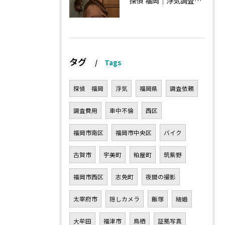
探偵 福岡｜浮気調査の現場から・・・・チハルさん特集
タグ
Tags
探偵 福岡
浮気
福岡県
調査依頼
調査費用
車中不倫
西区
福岡市南区
福岡市中央区
バイク
古賀市
宇美町
粕屋町
筑紫野
福岡市西区
志免町
夜間の撮影
太宰府市
隠しカメラ
飯塚
結婚
大牟田
福津市
鳥栖
証拠写真