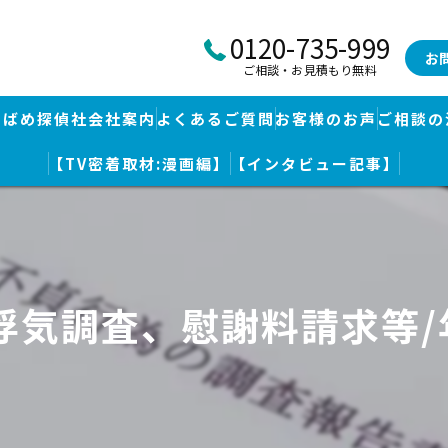
0120-735-999
お
ご相談・お見積もり無料
つばめ探偵社会社案内
よくあるご質問
お客様のお声
ご相談の
【TV密着取材:漫画編】
【インタビュー記事】
つばめ探偵社｜福岡市博多区福岡空港前本部
婚調査・身辺調査
つばめ探偵社 篠栗駅前事務所
探し
つばめ探偵社 赤坂大手門事務所
浮気調査、慰謝料請求等
策
久留米つばめ探偵社｜西鉄久留米駅より徒歩圏内｜分厚い証拠満載報
査
査のための予備知識