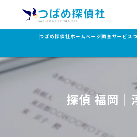
つばめ探偵社ホームページ
調査サービス
浮気調査
素行調査・結
行方調査・人
探偵 福岡｜
ストーカー対
盗聴器発見調
離婚・浮気調