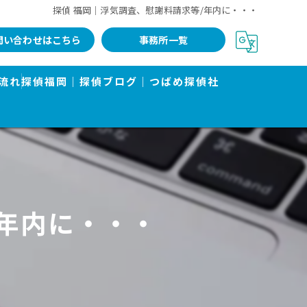
探偵 福岡｜浮気調査、慰謝料請求等/年内に・・・
問い合わせはこちら
事務所一覧
流れ
探偵福岡｜探偵ブログ｜つばめ探偵社
/年内に・・・
告書で有名