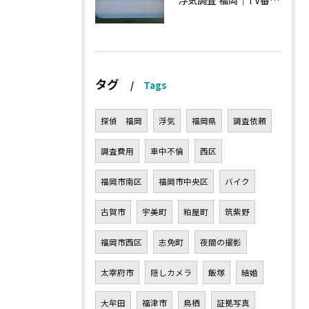
浮気調査 福岡｜TV番組15分間の特集の時のお話①
タグ
Tags
探偵 福岡
浮気
福岡県
調査依頼
調査費用
車中不倫
西区
福岡市南区
福岡市中央区
バイク
古賀市
宇美町
粕屋町
筑紫野
福岡市西区
志免町
夜間の撮影
太宰府市
隠しカメラ
飯塚
結婚
大牟田
福津市
鳥栖
証拠写真