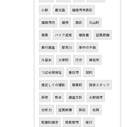
小郡
鹿児島
福岡市早良区
福岡市内
調停
南区
久山町
篠栗
バイク追尾
報告書
証拠把握
素行調査
那珂川
車中の不倫
久留米
大宰府
行方
興信所
つばめ探偵社
春日市
契約
接近しての撮影
篠栗町
探偵スタッフ
研修
熊本
調査方針
大野城市
分析力
証拠映像
訴訟
佐賀
慰謝料請求
筑紫野市
尾行