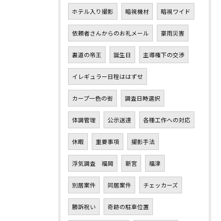
ホテル入り撮影
暗視機材
暗視ワイド
依頼者さんからのお礼メール
豪雨災害
裏道の帝王
誕生日
主導権下の交渉
イレギュラー日程ははずせ
カープ一色の街
調査日時選択
体調管理
公示送達
各種工作への対応
休暇
重要事項
撮影手法
浮気調査 福岡
新宮
福津
別居案件
同居案件
チェッカーズ
勝訴祝い
奇跡の駐車位置