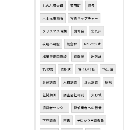
しのぶ調査員
苅田町
博多
六本松事務所
写真キャプチャー
クリスマス時期
研修会
北九州
攻略不可能
朝倉郡
RKBラジオ
福岡空港国際線
修羅場
出張族
TV密着
感謝状
隠ぺい行動
TV出演
身辺調査
人物調査
身元調査
暗視
証拠動画
調査会社判別
大野城
消費者センター
探偵業者への苦情
下見調査
宗像
❤ゆかり❤調査員