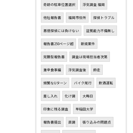
奇跡の駐車位置選択
浮気調査 福岡
他社報告書
福岡市役所
探偵トラブル
悪徳探偵には負けない
証拠能力不備無し
報告書250ページ超
新規案件
完勝型報告書
調査は現場担当者次第
激辛食事編
浮気調査後
師走
頻繁なUターン
バイク尾行
飲酒運転
差し入れ
化け調
大晦日
印象に残る調査
早稲田大学
報告書提出
直調
張り込みの問題点