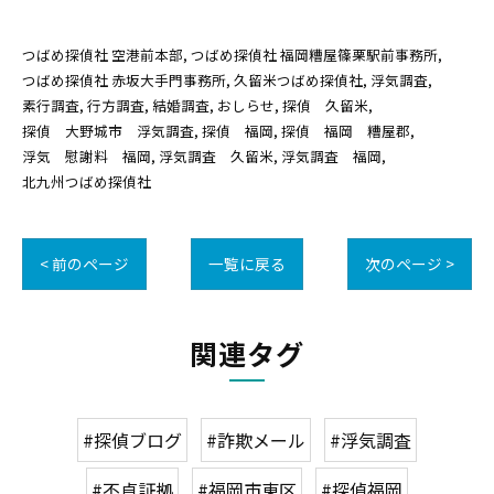
つばめ探偵社 空港前本部
つばめ探偵社 福岡糟屋篠栗駅前事務所
つばめ探偵社 赤坂大手門事務所
久留米つばめ探偵社
浮気調査
素行調査
行方調査
結婚調査
おしらせ
探偵 久留米
探偵 大野城市 浮気調査
探偵 福岡
探偵 福岡 糟屋郡
浮気 慰謝料 福岡
浮気調査 久留米
浮気調査 福岡
北九州つばめ探偵社
< 前のページ
一覧に戻る
次のページ >
関連タグ
#探偵ブログ
#詐欺メール
#浮気調査
#不貞証拠
#福岡市東区
#探偵福岡