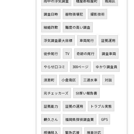
雨中の浮気調査
糟屋郡粕屋町
城南区
調査日時
器物損壊犯
撮影技術
結婚詐欺
難度の高い調査
浮気調査最大目標
車両尾行
証拠運用
徒歩尾行
TV
奇跡の尾行
調査車両
やらせ口コミ
300ページ
ゆかり調査員
須恵町
小倉南区
三連水車
対談
元チェッカーズ
分厚い報告書
証拠能力
証拠の運用
トラブル実態
鶴久さん
福岡県探偵調査業
GPS
感情移入
緊急応援
増車対応