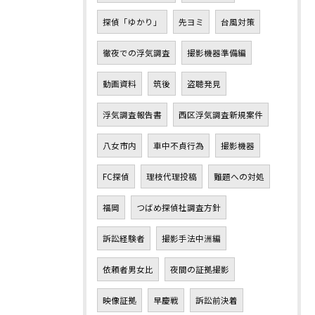
探偵「ゆかり」
先ヨミ
台風対策
徹夜での浮気調査
撮影機器準備編
動画資料
筑後
盗聴発見
浮気調査報告書
西区浮気調査新規案件
八女市内
車中不貞行為
撮影機器
FC探偵
理枝代理投稿
難題への対処
福岡
つばめ探偵社調査方針
訴訟経験者
撮影手法中洲編
依頼者男女比
夜間の証拠撮影
映像証拠
早慶戦
訴訟前決着