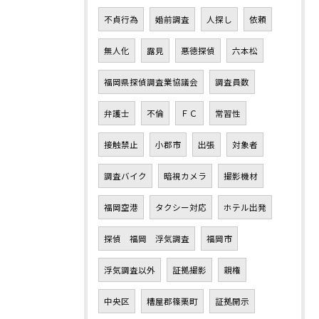
不貞行為
婚前調査
人探し
依頼
無人化
露見
悪徳探偵
六本松
福岡県探偵調査業協議会
調査員数
弁護士
不倫
ＦＣ
常習性
接触禁止
小郡市
出張
対象者
調査バイク
暗視カメラ
撮影機材
福岡空港
タクシー対応
ホテル出発
探偵 福岡 浮気調査
福岡市
浮気調査以外
証拠撮影
親権
中央区
糟屋郡篠栗町
証拠開示