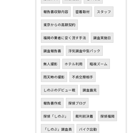
報告書収録内容
密着取材
スタッフ
東京からの高額契約
福岡の業者に安く流す手法
調査実施日
調査報告書
浮気調査中型パック
無人撮影
ホテル利用
暗視ズーム
雨天時の撮影
不貞交際相手
しのぶのデビュー戦
調査露見
報告書作成
探偵ブログ
探偵「しのぶ」
裁判前決着
探偵福岡
「しのぶ」調査員
バイク出動