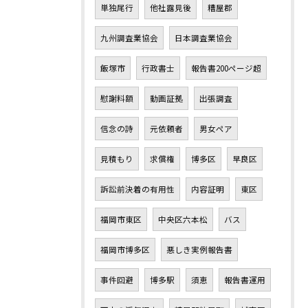
単独尾行
他社露見後
糟屋郡
九州調査業協会
日本調査業協会
飯塚市
行政書士
報告書200ページ超
慰謝料額
動画証拠
出張調査
信念の詩
元依頼者
男女ペア
見積もり
求償権
博多区
早良区
訴訟前決着の有用性
内容証明
東区
福岡市東区
中央区六本松
バス
福岡市博多区
悪しき実例報告書
事件回避
博多駅
須恵
報告書運用