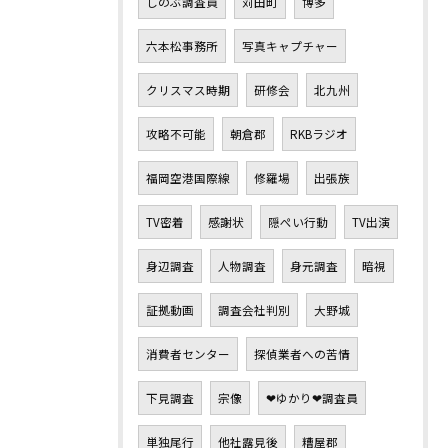
しのぶ調査員
苅田町
博多
六本松事務所
写真キャプチャー
クリスマス時期
研修会
北九州
攻略不可能
朝倉郡
RKBラジオ
福岡空港国際線
修羅場
出張族
TV密着
感謝状
隠ぺい行動
TV出演
身辺調査
人物調査
身元調査
暗視
証拠動画
調査会社判別
大野城
消費者センター
探偵業者への苦情
下見調査
宗像
❤ゆかり❤調査員
単独尾行
他社露見後
糟屋郡