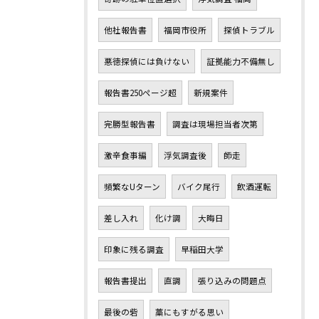
他社報告書
福岡市役所
探偵トラブル
悪徳探偵には負けない
証拠能力不備無し
報告書250ページ超
新規案件
完勝型報告書
調査は現場担当者次第
激辛食事編
浮気調査後
師走
頻繁なUターン
バイク尾行
飲酒運転
差し入れ
化け調
大晦日
印象に残る調査
早稲田大学
報告書提出
直調
張り込みの問題点
最後の砦
藁にもすがる思い