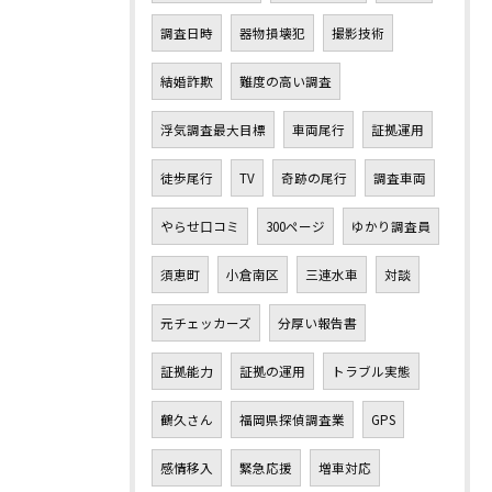
調査日時
器物損壊犯
撮影技術
結婚詐欺
難度の高い調査
浮気調査最大目標
車両尾行
証拠運用
徒歩尾行
TV
奇跡の尾行
調査車両
やらせ口コミ
300ページ
ゆかり調査員
須恵町
小倉南区
三連水車
対談
元チェッカーズ
分厚い報告書
証拠能力
証拠の運用
トラブル実態
鶴久さん
福岡県探偵調査業
GPS
感情移入
緊急応援
増車対応