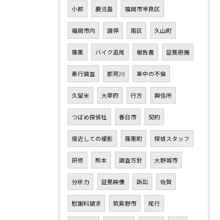
小郡
鹿児島
福岡市早良区
福岡市内
調停
南区
久山町
篠栗
バイク追尾
報告書
証拠把握
素行調査
那珂川
車中の不倫
久留米
大宰府
行方
興信所
つばめ探偵社
春日市
契約
接近しての撮影
篠栗町
探偵スタッフ
研修
熊本
調査方針
大野城市
分析力
証拠映像
訴訟
佐賀
慰謝料請求
筑紫野市
尾行