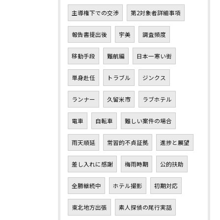
主導権下での交渉
第2対象者詳細事項
報告書提出後
宇美
調査頻度
移動手段
難航編
日本一寒い街
単身赴任
トラブル
ジンクス
ランナー
久留米市
ラブホテル
電車
自転車
難しい案件の場合
雨天順延
常習的不貞証拠
進捗と展望
差し入れに感謝
梅雨時期
公的扶助
全勝継続中
ホテル撮影
初期対応
東北地方出張
素人探偵の尾行実話