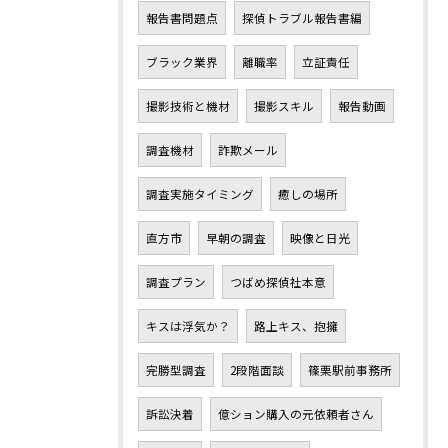
報告書問題点
探偵トラブル報告書編
ブラック業界
離職率
立証責任
撮影技術と機材
撮影スキル
報告動画
調査機材
詐欺メール
調査実施タイミング
癒しの場所
直方市
早朝の調査
映像と日光
調査プラン
つばめ探偵社本意
キスは浮気か？
路上キス、抱擁
完勝型調査
2段階面談
篠栗駅前事務所
訴訟決着
億ション購入の元依頼者さん