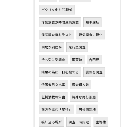
パクリ文化とFC探偵
浮気調査24時間連続調査
駐車違反
浮気調査機材テスト
浮気調査に特化
同居か別居か
尾行型調査
待ち受け型調査
雨天時
吉田茂
結果の為に一日を捨てる
妻側を調査
依頼者男女比率
調査員人数
証拠満載報告書
特殊な尾行形態
前方を進む「尾行」
男性側親権
張り込み場所
調査日時指定
主導権