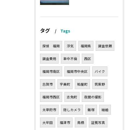
タグ
Tags
探偵 福岡
浮気
福岡県
調査依頼
調査費用
車中不倫
西区
福岡市南区
福岡市中央区
バイク
古賀市
宇美町
粕屋町
筑紫野
福岡市西区
志免町
夜間の撮影
太宰府市
隠しカメラ
飯塚
結婚
大牟田
福津市
鳥栖
証拠写真