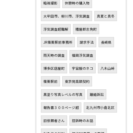
暗視撮影
休憩時の購入物
大牟田市、柳川市、浮気調査
真夏と真冬
浮気調査超難解
糟屋郡志免町
JR篠栗駅前事務所
請求手法
長崎県
雨天時の調査
福岡浮気調査
博多区店屋町
宇宙服のネコ
八木山峠
篠栗駅前
東京発高額契約
黒塗り写真レベルの写真
離婚訴訟
報告書３００ページ超
北九州市小倉北区
旧依頼者さん
控訴時のお話