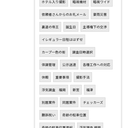
ホテル入り撮影
暗視機材
暗視ワイド
依頼者さんからのお礼メール
豪雨災害
裏道の帝王
誕生日
主導権下の交渉
イレギュラー日程ははずせ
カープ一色の街
調査日時選択
体調管理
公示送達
各種工作への対応
休暇
重要事項
撮影手法
浮気調査 福岡
新宮
福津
別居案件
同居案件
チェッカーズ
勝訴祝い
奇跡の駐車位置
奇跡の駐車位置選択
浮気調査 福岡