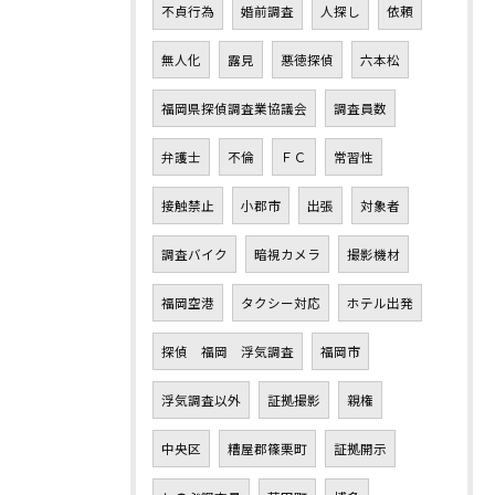
不貞行為
婚前調査
人探し
依頼
無人化
露見
悪徳探偵
六本松
福岡県探偵調査業協議会
調査員数
弁護士
不倫
ＦＣ
常習性
接触禁止
小郡市
出張
対象者
調査バイク
暗視カメラ
撮影機材
福岡空港
タクシー対応
ホテル出発
探偵 福岡 浮気調査
福岡市
浮気調査以外
証拠撮影
親権
中央区
糟屋郡篠栗町
証拠開示