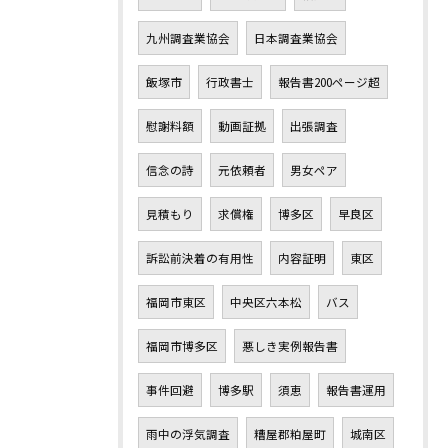
九州調査業協会
日本調査業協会
飯塚市
行政書士
報告書200ページ超
慰謝料額
動画証拠
出張調査
信念の詩
元依頼者
男女ペア
見積もり
求償権
博多区
早良区
訴訟前決着の有用性
内容証明
東区
福岡市東区
中央区六本松
バス
福岡市博多区
悪しき実例報告書
事件回避
博多駅
須恵
報告書運用
雨中の浮気調査
糟屋郡粕屋町
城南区