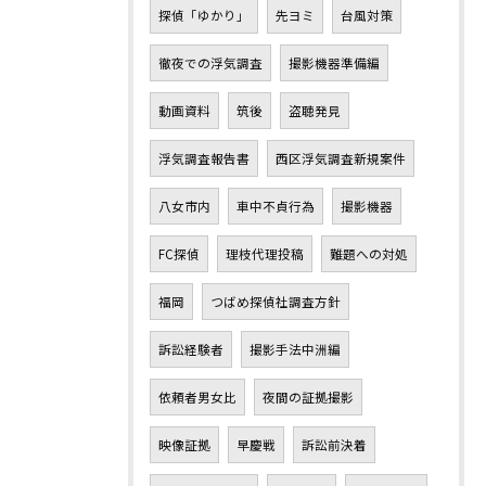
探偵「ゆかり」
先ヨミ
台風対策
徹夜での浮気調査
撮影機器準備編
動画資料
筑後
盗聴発見
浮気調査報告書
西区浮気調査新規案件
八女市内
車中不貞行為
撮影機器
FC探偵
理枝代理投稿
難題への対処
福岡
つばめ探偵社調査方針
訴訟経験者
撮影手法中洲編
依頼者男女比
夜間の証拠撮影
映像証拠
早慶戦
訴訟前決着