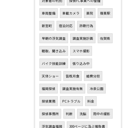
対象者の判別
探偵FC事業への警鐘
車両整備
車載カメラ
薬院
篠栗駅
新宮町
宿泊対応
詐欺行為
早朝の浮気調査
調査実施計画
佐賀県
聴取、聞き込み
スマホ撮影
バイク技能訓練
張り込み中
天体ショー
皆既月食
婚費分担
福岡探偵
調査実施有無
冷泉公園
探偵業務
PCトラブル
料金
探偵事務所
判断
洗脳
雨中の撮影
浮気調査福岡
300ページに及ぶ報告書