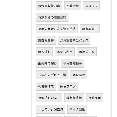
報告書収録内容
密着取材
スタッフ
東京からの高額契約
福岡の業者に安く流す手法
調査実施日
調査報告書
浮気調査中型パック
無人撮影
ホテル利用
暗視ズーム
雨天時の撮影
不貞交際相手
しのぶのデビュー戦
調査露見
報告書作成
探偵ブログ
探偵「しのぶ」
裁判前決着
探偵福岡
「しのぶ」調査員
バイク出動