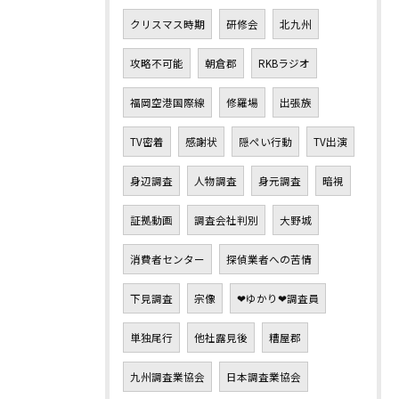
クリスマス時期
研修会
北九州
攻略不可能
朝倉郡
RKBラジオ
福岡空港国際線
修羅場
出張族
TV密着
感謝状
隠ぺい行動
TV出演
身辺調査
人物調査
身元調査
暗視
証拠動画
調査会社判別
大野城
消費者センター
探偵業者への苦情
下見調査
宗像
❤ゆかり❤調査員
単独尾行
他社露見後
糟屋郡
九州調査業協会
日本調査業協会