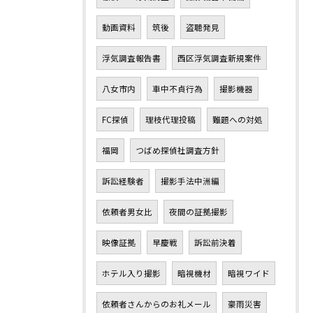
動画資料
筑後
盗聴発見
浮気調査報告書
西区浮気調査新規案件
八女市内
車中不貞行為
撮影機器
FC探偵
理枝代理投稿
難題への対処
福岡
つばめ探偵社調査方針
訴訟経験者
撮影手法中洲編
依頼者男女比
夜間の証拠撮影
映像証拠
早慶戦
訴訟前決着
ホテル入り撮影
暗視機材
暗視ワイド
依頼者さんからのお礼メール
豪雨災害