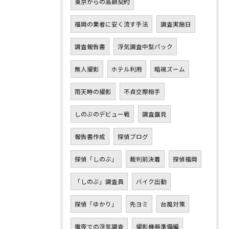
東京からの高額契約
福岡の業者に安く流す手法
調査実施日
調査報告書
浮気調査中型パック
無人撮影
ホテル利用
暗視ズーム
雨天時の撮影
不貞交際相手
しのぶのデビュー戦
調査露見
報告書作成
探偵ブログ
探偵「しのぶ」
裁判前決着
探偵福岡
「しのぶ」調査員
バイク出動
探偵「ゆかり」
先ヨミ
台風対策
徹夜での浮気調査
撮影機器準備編