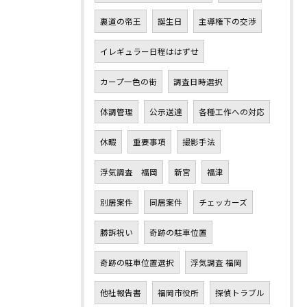
裏道の帝王
誕生日
主導権下の交渉
イレギュラー日程ははずせ
カープ一色の街
調査日時選択
体調管理
公示送達
各種工作への対応
休暇
重要事項
撮影手法
浮気調査 福岡
新宮
福津
別居案件
同居案件
チェッカーズ
勝訴祝い
奇跡の駐車位置
奇跡の駐車位置選択
浮気調査 福岡
他社報告書
福岡市役所
探偵トラブル