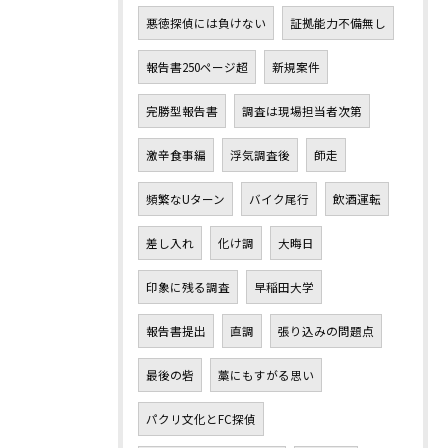
悪徳探偵には負けない
証拠能力不備無し
報告書250ページ超
新規案件
完勝型報告書
調査は現場担当者次第
激辛食事編
浮気調査後
師走
頻繁なUターン
バイク尾行
飲酒運転
差し入れ
化け調
大晦日
印象に残る調査
早稲田大学
報告書提出
直調
張り込みの問題点
最後の砦
藁にもすがる思い
パクリ文化とFC探偵