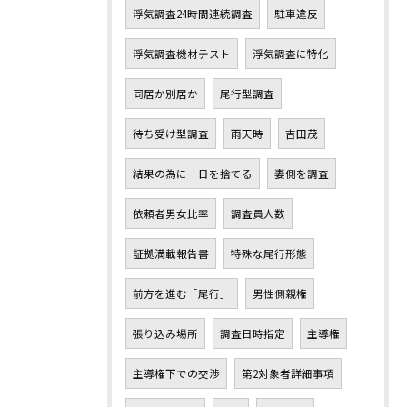
浮気調査24時間連続調査
駐車違反
浮気調査機材テスト
浮気調査に特化
同居か別居か
尾行型調査
待ち受け型調査
雨天時
吉田茂
結果の為に一日を捨てる
妻側を調査
依頼者男女比率
調査員人数
証拠満載報告書
特殊な尾行形態
前方を進む「尾行」
男性側親権
張り込み場所
調査日時指定
主導権
主導権下での交渉
第2対象者詳細事項