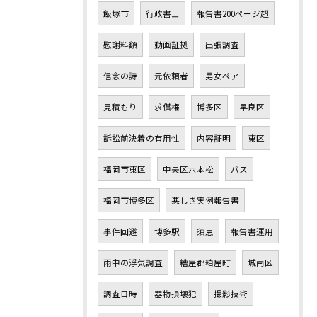
飯塚市
行政書士
報告書200ページ超
慰謝料額
動画証拠
出張調査
信念の詩
元依頼者
男女ペア
見積もり
求償権
博多区
早良区
訴訟前決着の有用性
内容証明
東区
福岡市東区
中央区六本松
バス
福岡市博多区
悪しき実例報告書
事件回避
博多駅
須恵
報告書運用
雨中の浮気調査
糟屋郡粕屋町
城南区
調査日時
器物損壊犯
撮影技術