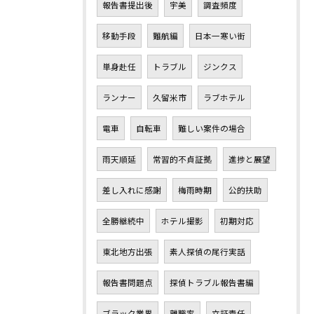
報告書提出後
宇美
調査頻度
移動手段
難航編
日本一寒い街
単身赴任
トラブル
ジンクス
ランナー
久留米市
ラブホテル
電車
自転車
難しい案件の場合
雨天順延
常習的不貞証拠
進捗と展望
差し入れに感謝
梅雨時期
公的扶助
全勝継続中
ホテル撮影
初期対応
東北地方出張
素人探偵の尾行実話
報告書問題点
探偵トラブル報告書編
ブラック業界
離職率
立証責任