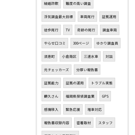
結婚詐欺
難度の高い調査
浮気調査最大目標
車両尾行
証拠運用
徒歩尾行
TV
奇跡の尾行
調査車両
やらせ口コミ
300ページ
ゆかり調査員
須恵町
小倉南区
三連水車
対談
元チェッカーズ
分厚い報告書
証拠能力
証拠の運用
トラブル実態
鶴久さん
福岡県探偵調査業
GPS
感情移入
緊急応援
増車対応
報告書収録内容
密着取材
スタッフ