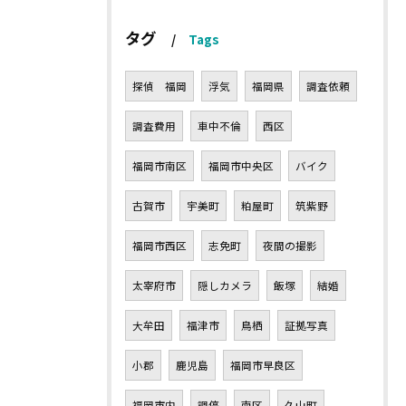
タグ
Tags
探偵 福岡
浮気
福岡県
調査依頼
調査費用
車中不倫
西区
福岡市南区
福岡市中央区
バイク
古賀市
宇美町
粕屋町
筑紫野
福岡市西区
志免町
夜間の撮影
太宰府市
隠しカメラ
飯塚
結婚
大牟田
福津市
鳥栖
証拠写真
小郡
鹿児島
福岡市早良区
福岡市内
調停
南区
久山町