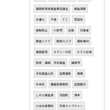
福岡県探偵調査業協議会
調査員数
弁護士
不倫
ＦＣ
常習性
接触禁止
小郡市
出張
対象者
調査バイク
暗視カメラ
撮影機材
福岡空港
タクシー対応
ホテル出発
探偵 福岡 浮気調査
福岡市
浮気調査以外
証拠撮影
親権
中央区
糟屋郡篠栗町
証拠開示
しのぶ調査員
苅田町
博多
六本松事務所
写真キャプチャー