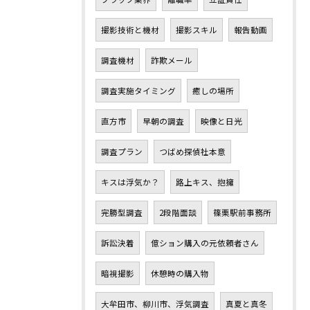
撮影技術と機材
撮影スキル
報告動画
調査機材
詐欺メール
調査実施タイミング
癒しの場所
直方市
早朝の調査
映像と日光
調査プラン
つばめ探偵社本意
キスは浮気か？
路上キス、抱擁
完勝型調査
2段階面談
篠栗駅前事務所
訴訟決着
億ション購入の元依頼者さん
暗視撮影
休憩時の購入物
大牟田市、柳川市、浮気調査
真夏と真冬