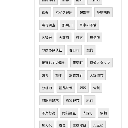
篠栗
バイク追尾
報告書
証拠把握
素行調査
那珂川
車中の不倫
久留米
大宰府
行方
興信所
つばめ探偵社
春日市
契約
接近しての撮影
篠栗町
探偵スタッフ
研修
熊本
調査方針
大野城市
分析力
証拠映像
訴訟
佐賀
慰謝料請求
筑紫野市
尾行
不貞行為
婚前調査
人探し
依頼
無人化
露見
悪徳探偵
六本松